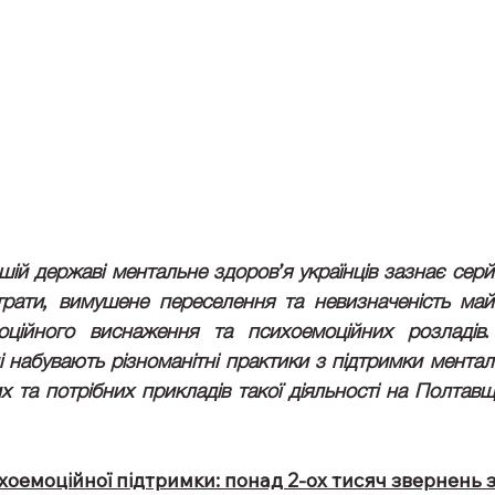
шій державі ментальне здоров’я українців зазнає серйо
трати, вимушене переселення та невизначеність майб
ційного виснаження та психоемоційних розладів.
 набувають різноманітні практики з підтримки менталь
 та потрібних прикладів такої діяльності на Полтавщ
оемоційної підтримки: понад 2-ох тисяч звернень з