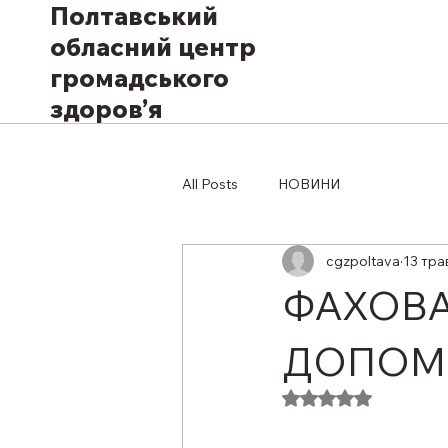
Полтавський
обласний центр
громадського
здоров’я
All Posts
НОВИНИ
cgzpoltava
13 тра
ФАХОВА
ДОПОМО
Оцінка: NaN з 5 з