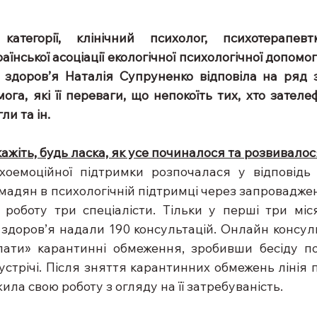
атегорії, клінічний психолог, психотерапевт
аїнської асоціації екологічної психологічної допомо
 здоров’я Наталія Супруненко відповіла на ряд з
га, які її переваги, що непокоїть тих, хто зателе
ли та ін.
кажіть, будь ласка, як усе починалося та розвивало
ихоемоційної підтримки розпочалася у відповідь
мадян в психологічній підтримці через запроваджен
 роботу три спеціалісти. Тільки у перші три міс
 здоров’я надали 190 консультацій. Онлайн консул
лати» карантинні обмеження, зробивши бесіду по
устрічі. Після зняття карантинних обмежень лінія п
ла свою роботу з огляду на її затребуваність.