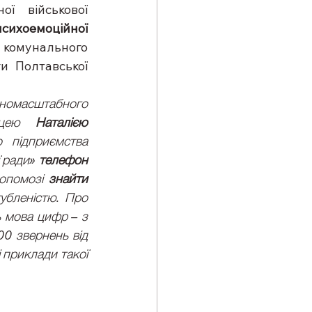
ї військової 
сихоемоційної 
 комунального 
 Полтавської 
номасштабного 
ицею 
Наталією 
підприємства 
 ради» 
телефон 
опомозі 
знайти 
убленістю. Про 
ь мова цифр – з 
0 звернень від 
приклади такої 