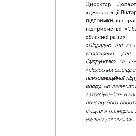
Директор Департ
адміністрації 
Вікто
підтримки
, що пра
підприємства «Об
обласної ради»:
«
Відрадно, що
за 
вторгнення, для
Супруненко
 та ком
«Обласний заклад з 
психоемоційної під
опору
, не залишати
затребуваність в на
початку його роботи
місцевих громадян. 
наданої допомоги».