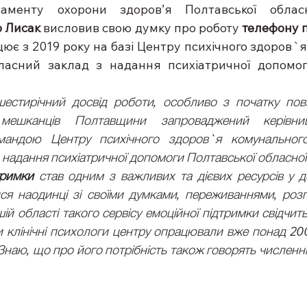
аменту охорони здоров’я Полтавської обласно
р Лисак
 висловив свою думку про роботу 
телефону п
цює з 2019 року на базі Центру психічного здоров`я
ласний заклад з надання психіатричної допомоги
шестирічний досвід роботи, особливо з початку пов
 мешканців Полтавщини запроваджений керівн
андою Центру психічного здоров`я комунального 
надання психіатричної допомоги Полтавської обласної
тримки
 став одним з важливих та дієвих ресурсів у д
ся наодинці зі своїми думками, переживаннями, розг
шій області такого сервісу емоційної підтримки свідчит
 клінічні психологи центру опрацювали вже понад 200
Знаю, що про його потрібність також говорять численні 