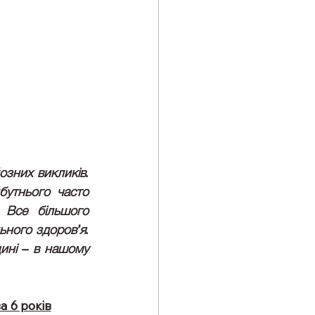
зних викликів. 
утнього часто 
 Все більшого 
ного здоров’я. 
ині – в нашому 
а 6 років