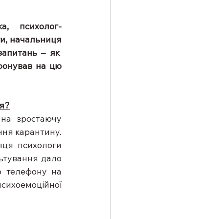
ка, психолог-
ги, начальниця 
апитань – як  
фонував на цю 
ся?
 на зростаючу 
ня карантину. 
яця психологи 
ьтування дало 
 телефону на 
сихоемоційної 