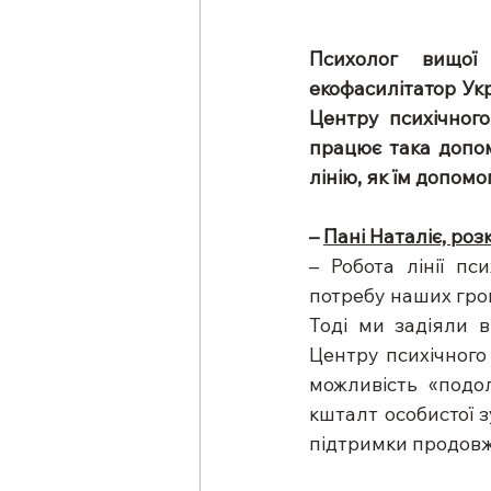
Психолог вищої к
екофасилітатор Укр
Центру психічного
працює така допомо
лінію, як їм допомог
– 
Пані Наталіє, роз
– Робота лінії пс
потребу наших гро
Тоді ми задіяли в
Центру психічного
можливість «подо
кшталт особистої з
підтримки продовжи