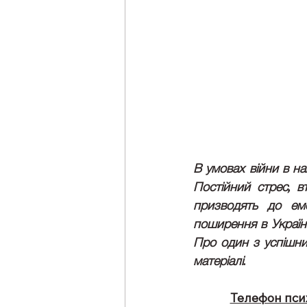
В умовах війни в на
Постійний стрес, в
призводять до емо
поширення в Україні
Про один з успішних
матеріалі.
Телефон псих