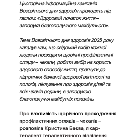
Цьогорічна інформаційна кампанія 
Всесвітнього дня здоров’я проходить під 
гаслом: «Здоровий початок життя – 
запорука благополучного майбутнього».  
Тема Всесвітнього дня здоров'я 2025 року 
нагадує нам, що свідомий вибір кожної 
людини проходити щорічні профілактичні 
огляди – чекапи, робити вибір на користь 
здорового способу життя, прагнути до 
підтримки бажаної здорової вагітності та 
пологів, піклування про здоров’я дітей та 
всіх членів родини, є запорукою 
благополуччя майбутніх поколінь.   
Про 
важливість щорічного проходження 
профілактичних оглядів – чекапів – 
розповіла 
Кристина Баєва, лікар-
терапевт терапевтичного відділення 