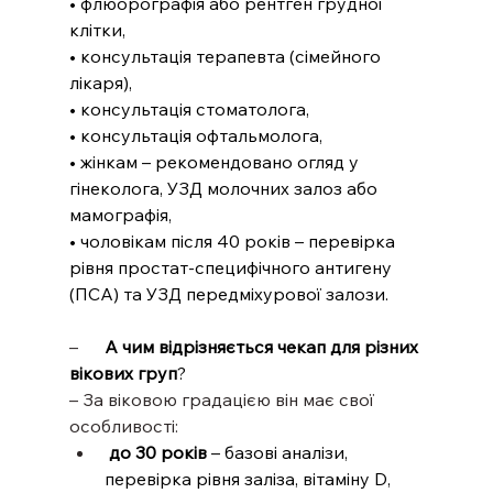
• флюорографія або рентген грудної 
клітки,
• консультація терапевта (сімейного 
лікаря),
• консультація стоматолога,
• консультація офтальмолога,
• жінкам – рекомендовано огляд у 
гінеколога, УЗД молочних залоз або 
мамографія,
• чоловікам після 40 років – перевірка 
рівня простат-специфічного антигену 
(ПСА) та УЗД передміхурової залози.
–      
А чим відрізняється чекап для різних 
вікових груп
?
– За віковою градацією він має свої 
особливості:
до 30 років
 – базові аналізи, 
перевірка рівня заліза, вітаміну D, 