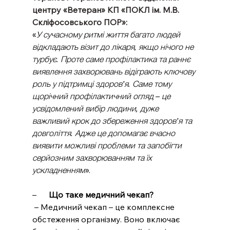
центру «Ветеран» КП «ПОКЛ ім. М.В. 
Скліфосовського ПОР»:
«
У сучасному ритмі життя багато людей 
відкладають візит до лікаря, якщо нічого не 
турбує. Проте саме профілактика та раннє 
виявлення захворювань відіграють ключову 
роль у підтримці здоров’я. Саме тому 
щорічний профілактичний огляд – це 
усвідомлений вибір людини, дуже 
важливий крок до збереження здоров’я та 
довголіття. Адже це допомагає вчасно 
виявити можливі проблеми та запобігти 
серйозним захворюванням та їх 
ускладненням
».
–      
Що таке медичний чекап?
 – Медичний чекап – це комплексне 
обстеження організму. Воно включає 