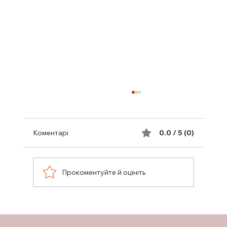
Коментарі
0.0 / 5 (0)
Прокоментуйте й оцініть
КОМП’ЮТЕРНИЙ ЗОРОВИЙ СИНДРОМ
ОЧЕЙ: СИМПТОМИ ТА ЛІКУВАННЯ