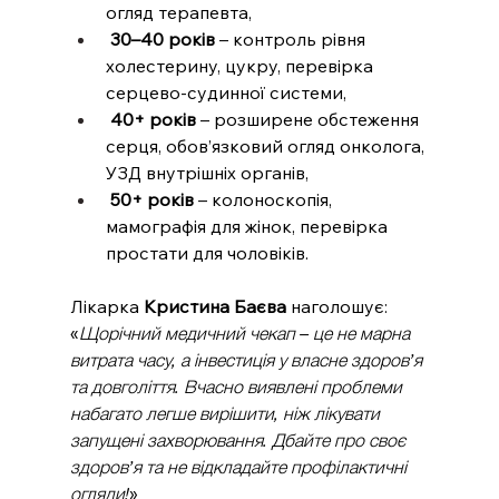
огляд терапевта,
30–40 років
 – контроль рівня 
холестерину, цукру, перевірка 
серцево-судинної системи,
40+ років
 – розширене обстеження 
серця, обов’язковий огляд онколога, 
УЗД внутрішніх органів,
50+ років
 – колоноскопія, 
мамографія для жінок, перевірка 
простати для чоловіків.
Лікарка 
Кристина Баєва
 наголошує: 
«
Щорічний медичний чекап – це не марна 
витрата часу, а інвестиція у власне здоров’я 
та довголіття. Вчасно виявлені проблеми 
набагато легше вирішити, ніж лікувати 
запущені захворювання. Дбайте про своє 
здоров’я та не відкладайте профілактичні 
огляди!
»