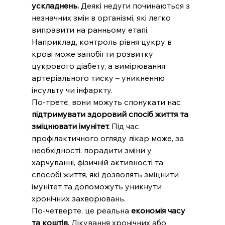
ускладнень.
 Деякі недуги починаються з 
незначних змін в організмі, які легко 
виправити на ранньому етапі. 
Наприклад, контроль рівня цукру в 
крові може запобігти розвитку 
цукрового діабету, а вимірювання 
артеріального тиску – уникненню 
інсульту чи інфаркту.
По-третє, вони можуть спонукати нас 
підтримувати здоровий спосіб життя та 
зміцнювати імунітет.
 Під час 
профілактичного огляду лікар може, за 
необхідності, порадити зміни у 
харчуванні, фізичній активності та 
способі життя, які дозволять зміцнити 
імунітет та допоможуть уникнути 
хронічних захворювань.
По-четверте, це реальна 
економія часу 
та коштів.
 Лікування хронічних або 