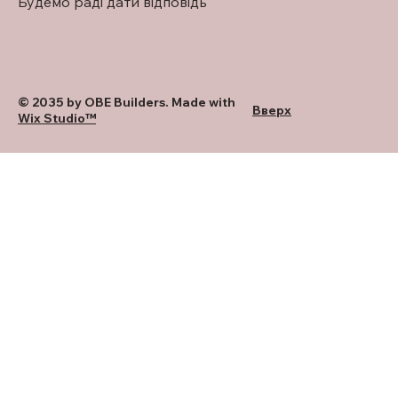
Будемо раді дати відповідь
© 2035 by OBE Builders. Made with
Вверх
Wix Studio™