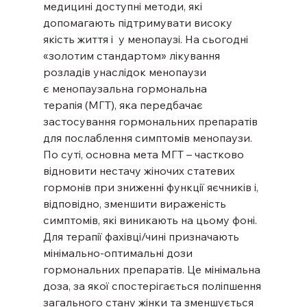
медицині доступні методи, які 
допомагають підтримувати високу 
якість життя і  у менопаузі. На сьогодні 
«золотим стандартом» лікування 
розладів унаслідок менопаузи 
є менопаузальна гормональна 
терапія (МГТ), яка передбачає 
застосування гормональних препаратів 
для послаблення симптомів менопаузи.
По суті, основна мета МГТ – частково 
відновити нестачу жіночих статевих 
гормонів при зниженні функції яєчників і, 
відповідно, зменшити вираженість 
симптомів, які виникають на цьому фоні.
Для терапії фахівці/чині призначають 
мінімально-оптимальні дози 
гормональних препаратів. Це мінімальна 
доза, за якої спостерігається поліпшення 
загального стану жінки та зменшується 