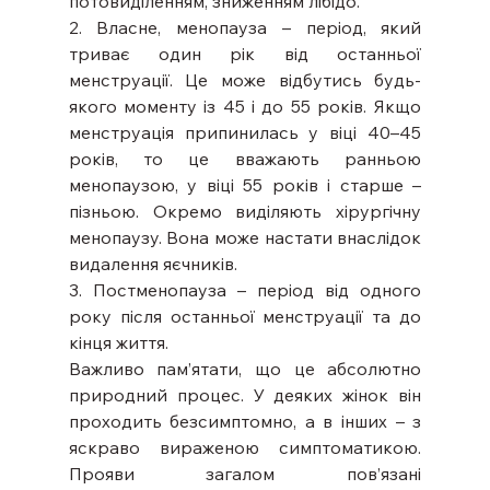
потовиділенням, зниженням лібідо.
2. Власне, менопауза – період, який 
триває один рік від останньої 
менструації. Це може відбутись будь-
якого моменту із 45 і до 55 років. Якщо 
менструація припинилась у віці 40–45 
років, то це вважають ранньою 
менопаузою, у віці 55 років і старше – 
пізньою. Окремо виділяють хірургічну 
менопаузу. Вона може настати внаслідок 
видалення яєчників.
3. Постменопауза – період від одного 
року після останньої менструації та до 
кінця життя.
Важливо пам’ятати, що це абсолютно 
природний процес. У деяких жінок він 
проходить безсимптомно, а в інших – з 
яскраво вираженою симптоматикою. 
Прояви загалом пов’язані 