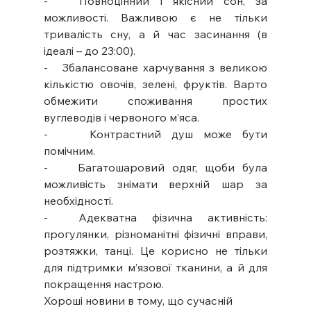
-   Повноцінний і якісний сон, за 
можливості. Важливою є не тільки 
тривалість сну, а й час засинання (в 
ідеалі – до 23:00).
-   Збалансоване харчування з великою 
кількістю овочів, зелені, фруктів. Варто 
обмежити споживання простих 
вуглеводів і червоного м’яса.
-    Контрастний душ може бути 
помічним.
-    Багатошаровий одяг, щоби була 
можливість знімати верхній шар за 
необхідності.
-  Адекватна фізична активність: 
прогулянки, різноманітні фізичні вправи, 
розтяжки, танці. Це корисно не тільки 
для підтримки м’язової тканини, а й для 
покращення настрою.
Хороші новини в тому, що сучасній 