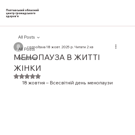
Полтавський обласний
центр громадського
здоров’я
All Posts
cgzpoltava
18 жовт. 2025 р.
Читати 2 хв
All Posts
МЕНОПАУЗА В ЖИТТІ
НОВИНИ
ЖІНКИ
Оцінка: NaN з 5 зірок.
18 жовтня – Всесвітній день менопаузи