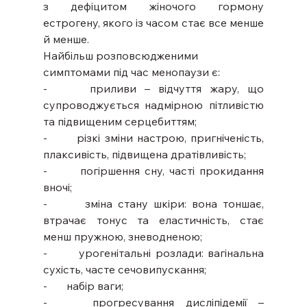
з дефіцитом жіночого гормону 
естрогену, якого із часом стає все менше 
й менше.
Найбільш розповсюдженими 
симптомами під час менопаузи є:
-     приливи – відчуття жару, що 
супроводжується надмірною пітливістю 
та підвищеним серцебиттям;
-       різкі зміни настрою, пригніченість, 
плаксивість, підвищена дратівливість;
-       погіршення сну, часті прокидання 
вночі;
-       зміна стану шкіри: вона тоншає, 
втрачає тонус та еластичність, стає 
менш пружною, зневодненою;
-       урогенітальні розлади: вагінальна 
сухість, часте сечовипускання;
-       набір ваги;
-    прогресування дисліпідемії – 