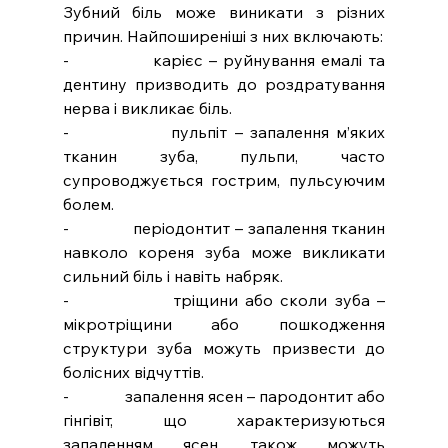
Зубний біль може виникати з різних 
причин. Найпоширеніші з них включають:
-              карієс – руйнування емалі та 
дентину призводить до роздратування 
нерва і викликає біль.
-              пульпіт – запалення м’яких 
тканин зуба, пульпи, часто 
супроводжується гострим, пульсуючим 
болем.
-              періодонтит – запалення тканин 
навколо кореня зуба може викликати 
сильний біль і навіть набряк.
-              тріщини або сколи зуба – 
мікротріщини або пошкодження 
структури зуба можуть призвести до 
болісних відчуттів.
-              запалення ясен – пародонтит або 
гінгівіт, що характеризуються 
запаленням ясен, також можуть 