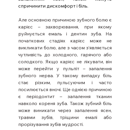
спричинити дискомфорт і біль.
Але основною причиною зубного болю є 
карієс – захворювання, при якому 
руйнується емаль і дентин зуба. На 
початкових стадіях карієс може не 
викликати болю, але з часом з’являється 
чутливість до холодного, гарячого або 
солодкого. Якщо карієс не лікувати, він 
може перейти у пульпіт – запалення 
зубного нерва. У такому випадку біль 
стає різким, пульсуючим і часто 
посилюється вночі. Ще однією причиною 
є періодонтит – запалення тканин 
навколо кореня зуба. Також зубний біль 
може виникати через запалення ясен, 
травми зубів, тріщини емалі або 
прорізування зубів мудрості.