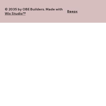
© 2035 by OBE Builders. Made with
Вверх
Wix Studio™