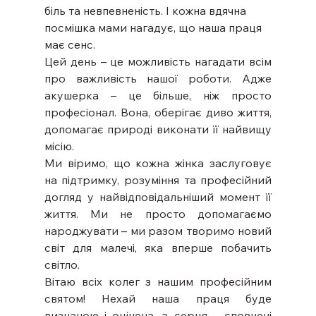
біль та невпевненість. І кожна вдячна 
посмішка мами нагадує, що наша праця 
має сенс.
Цей день – це можливість нагадати всім 
про важливість нашої роботи. Адже 
акушерка – це більше, ніж просто 
професіонал. Вона, оберігає диво життя, 
допомагає природі виконати її найвищу 
місію.
Ми віримо, що кожна жінка заслуговує 
на підтримку, розуміння та професійний 
догляд у найвідповідальніший момент її 
життя. Ми не просто допомагаємо 
народжувати – ми разом творимо новий 
світ для малечі, яка вперше побачить 
світло.
Вітаю всіх колег з нашим професійним 
святом! Нехай наша праця буде 
визнаною і оцінена, а серця – сповнені 