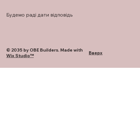
Будемо раді дати відповідь
© 2035 by OBE Builders. Made with
Вверх
Wix Studio™