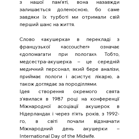
з нашої пам’яті, вона назавжди 
залишається доленосною, бо саме 
завдяки їх турботі ми отримали свій 
перший шанс на життя.
Слово «акушерка» в перекладі з 
французької «accoucher» означає 
«допомагати при пологах». Тобто, 
медсестра-акушерка – це середній 
медичний персонал, який бере аналізи, 
приймає пологи і асистує лікарю, а 
також доглядає за породіллями.
Ідея створення окремого свята 
з’явилася в 1987 році на конференції 
Міжнародної асоціації акушерок в 
Нідерландах і через п’ять років, з 1992-
го, в світі почали відзначати 
Міжнародний день акушерки – 
International Day of the Midwife.