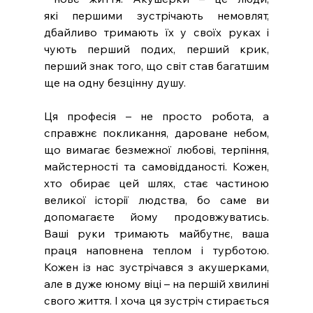
які першими зустрічають немовлят, 
дбайливо тримають їх у своїх руках і 
чують перший подих, перший крик, 
перший знак того, що світ став багатшим 
ще на одну безцінну душу. 
Ця професія – не просто робота, а 
справжнє покликання, дароване небом, 
що вимагає безмежної любові, терпіння, 
майстерності та самовідданості. Кожен, 
хто обирає цей шлях, стає частиною 
великої історії людства, бо саме ви 
допомагаєте йому продовжуватись. 
Ваші руки тримають майбутнє, ваша 
праця наповнена теплом і турботою. 
Кожен із нас зустрічався з акушерками, 
але в дуже юному віці – на першій хвилині 
свого життя. І хоча ця зустріч стирається 