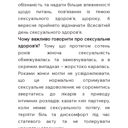
обізнаність та надати більше впевненості 
щодо питань, пов’язаних із темою 
сексуального здоров'я, щороку, 4 
вересня прийнято відзначати Всесвітній 
день сексуального здоров’я.
Чому важливо говорити про сексуальне 
здоров’я? 
Тому що протягом сотень 
років жіноча сексуальність 
обмежувалась та замовчувалась, а в 
окремих випадках – жорстоко каралась. 
Роками жінки могли не усвідомлювати, 
що це нормально отримувати 
сексуальне задоволення; не соромитись 
звертатись до лікарів з приводу 
інтимних розладів; казати «ні» партнеру, 
коли немає сексуального потягу; не 
терпіти біль та дискомфорт під час 
статевого акту та не толерувати 
насилля у стосунках.