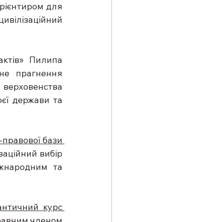
рієнтиром для 
ивілізаційний 
актів» Пилипа 
не прагнення 
 верховенства 
оєї держави та 
правової бази 
заційний вибір 
жнародним та 
античний курс 
правним членом 