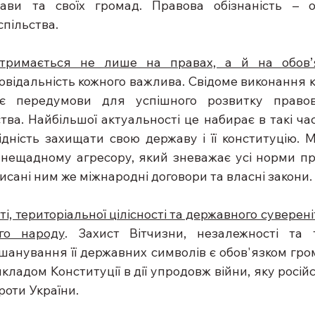
ави та своїх громад. Правова обізнаність – оз
пільства.
тримається не лише на правах, а й на обов’я
повідальність кожного важлива. Свідоме виконання к
ює передумови для успішного розвитку правов
тва. Найбільшої актуальності це набирає в такі часи
ідність захищати свою державу і її конституцію. М
нещадному агресору, який зневажає усі норми пра
исані ним же міжнародні договори та власні закони.
і, територіальної цілісності та державного суверені
ого народу
. Захист Вітчизни, незалежності та т
, шанування її державних символів є обов'язком гро
кладом Конституції в дії упродовж війни, яку росій
роти України.