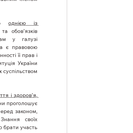
єю 
однією із 
та обов’язків 
ам у галузі 
а є правовою 
сті її прав і 
туція України 
ж суспільством 
я і здоров’я, 
. Основний Закон України проголошує 
еред законом, 
нання своїх 
 брати участь 