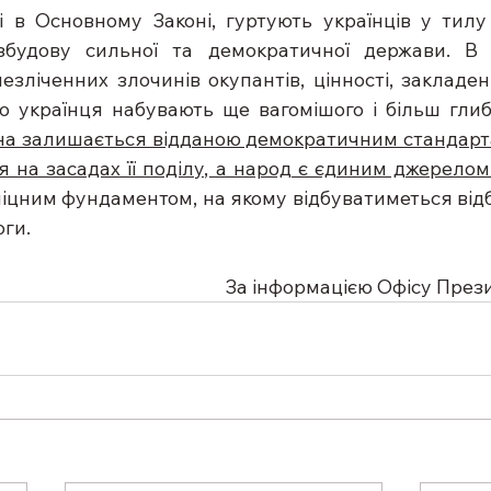
ні в Основному Законі, гуртують українців у тилу 
будову сильної та демократичної держави. В 
незліченних злочинів окупантів, цінності, закладен
їна залишається відданою демократичним стандарт
 на засадах її поділу, а народ є єдиним джерелом
міцним фундаментом, на якому відбуватиметься відб
оги.
За інформацією Офісу През