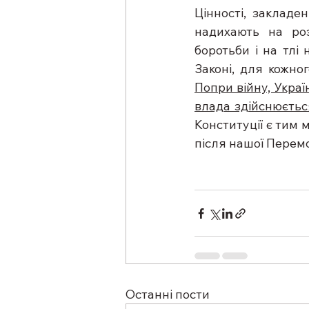
Цінності, закладе
надихають на роз
боротьби і на тлі 
Попри війну, Укра
влада здійснюється
Конституції є тим 
після нашої Перем
Останні пости