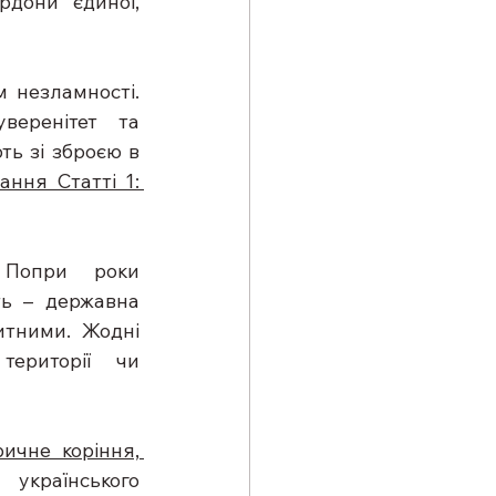
дони єдиної, 
 незламності. 
еренітет та 
ь зі зброєю в 
ння Статті 1: 
 Попри роки 
ь – державна 
тними. Жодні 
ериторії чи 
ичне коріння, 
українського 