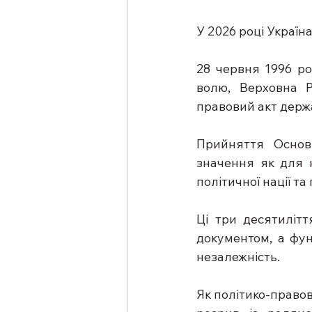
У 2026 році Україн
28 червня 1996 ро
волю, Верховна 
правовий акт держа
Прийняття Основ
значення як для н
політичної нації т
Ці три десятилітт
документом, а фун
незалежність.
Як політико-правов