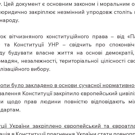
у. Цей документ є основним законом і моральним о
 юридично закріплює незмінний упродовж століть ц
 народу.
ок вітчизняного конституційного права – від «П
) та Конституції УНР – свідчить про споконвіч
ду будувати власне життя на основі демократії,
омадян, незалежності, територіальної цілісності св
лізаційного вибору.
ропи було закладено в основи сучасної нормативно-
хвалення Конституції закріпило європейський цивілі
рми щодо прав людини повністю відповідають мі
дартам.
ції України закріплено європейський та євроатл
ксація в Конституції прагнення України стати повно