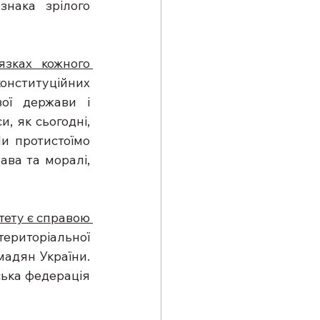
нака зрілого 
зках кожного 
онституційних 
ої держави і 
, як сьогодні, 
и протистоїмо 
ва та моралі, 
тету є справою 
ериторіальної 
мадян України. 
ська федерація 