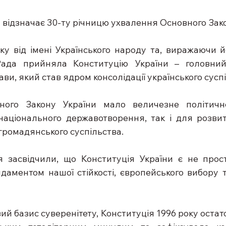
а відзначає 30-ту річницю ухвалення Основного Зак
ку від імені Українського народу та, виражаючи й
Рада прийняла Конституцію України – головни
ви, який став ядром консолідації українського сусп
ного Закону України мало величезне політичн
аціонального державотворення, так і для розвитк
а громадянського суспільства.
я засвідчили, що Конституція України є не прос
даментом нашої стійкості, європейського вибору т
ий базис суверенітету, Конституція 1996 року остат