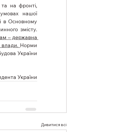
та на фронті, 
умовах нашої 
і в Основному 
Законі, для кожного українця набувають ще вагомішого і більш глибинного змісту. 
ам – державна 
 влади. 
Норми 
удова України 
идента України
Дивитися всі