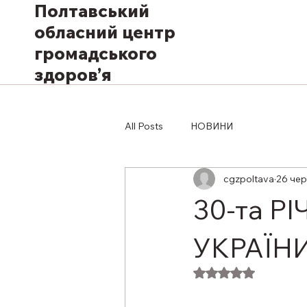
Полтавський
обласний центр
громадського
здоров’я
All Posts
НОВИНИ
cgzpoltava
26 чер
30-та Р
УКРАЇН
Оцінка: NaN з 5 з