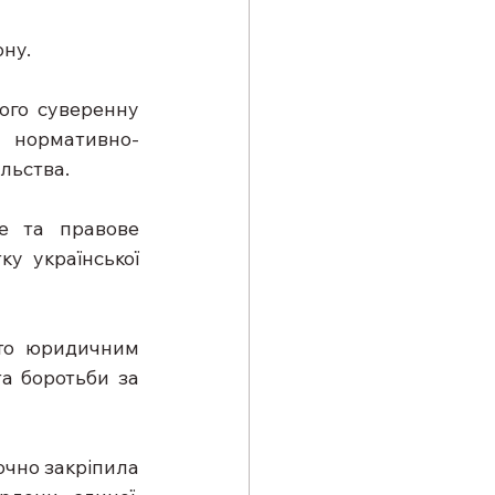
ону.
ого суверенну 
й нормативно-
ільства.
е та правове 
у української 
то юридичним 
а боротьби за 
очно закріпила 