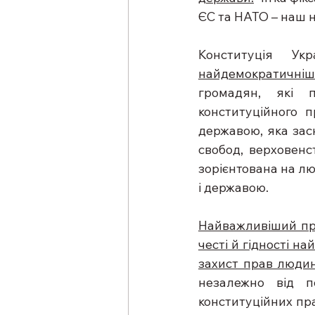
ЄС та НАТО – наш 
Конституція Ук
найдемократичніш
громадян, які п
конституційного п
державою, яка засн
свобод, верховенст
зорієнтована на лю
і державою.
Найважливіший при
честі й гідності н
захист прав людин
незалежно від п
конституційних пр