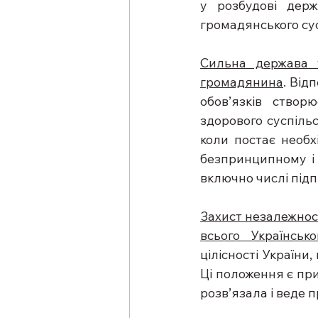
у розбудові держ
громадянського сус
Сильна держава 
громадянина
. Від
обов’язків створ
здорового суспільс
коли постає необх
безпринципному і 
включно числі підп
Захист незалежност
всього Українськ
цілісності України
Ці положення є при
розв’язала і веде п