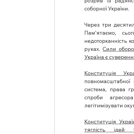
розрив із радянс
соборної України.
Через три десятил
Пам’ятаємо, сьо
недоторканність ко
руках. 
Сили оборо
Україна є суверенн
Конституція Укр
повномасштабної 
система, права г
спроби агресора
легітимізувати ок
Конституція Украї
тяглість ідей т