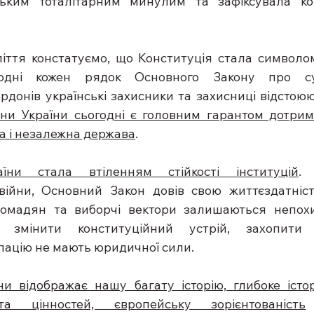
ьким тоталітарним минулим та зафіксувала кор
іття констатуємо, що Конституція стала символом
годні кожен рядок Основного Закону про сув
рдонів українські захисники та захисниці відстоюют
ни України сьогодні є головним гарантом дотрима
а і незалежна держава
.
аїни стала втіленням стійкості інституцій
.
війни, Основний Закон довів свою життєздатніст
ромадян та виборчі вектори залишаються непохи
 змінити конституційний устрій, захопити т
упацію не мають юридичної сили.
ни відображає нашу багату історію, глибоке істор
а цінностей, європейську зорієнтованість
 