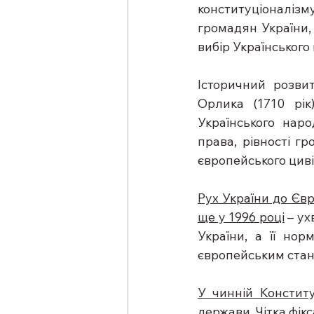
конституціоналізм
громадян України,
вибір Українського
Історичний розвит
Орлика (1710 рік
Українського наро
права, рівності гр
європейського циві
Рух України до Єв
ще у 1996 році
 – у
України, а її но
європейським стан
У чинній Конститу
держави.
 Чітка фі