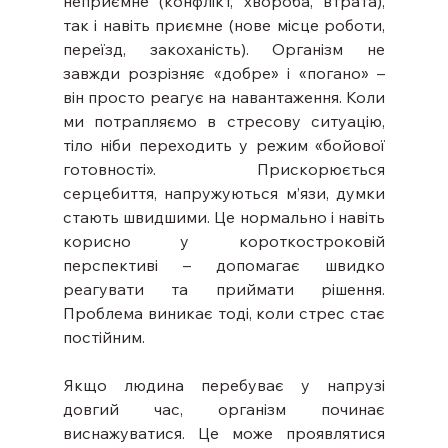
неприємне (конфлікт, хвороба, втрата), 
так і навіть приємне (нове місце роботи, 
переїзд, закоханість). Організм не 
завжди розрізняє «добре» і «погано» – 
він просто реагує на навантаження. Коли 
ми потрапляємо в стресову ситуацію, 
тіло ніби переходить у режим «бойової 
готовності». Прискорюється 
серцебиття, напружуються м’язи, думки 
стають швидшими. Це нормально і навіть 
корисно у короткостроковій 
перспективі – допомагає швидко 
реагувати та приймати рішення. 
Проблема виникає тоді, коли стрес стає 
постійним.
Якщо людина перебуває у напрузі 
довгий час, організм починає 
виснажуватися. Це може проявлятися 