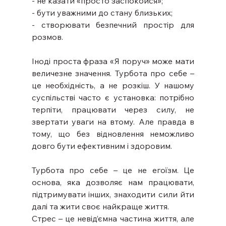
- не казати «просто заспокойся»;
- бути уважними до стану близьких;
- створювати безпечний простір для 
розмов.
Іноді проста фраза «Я поруч» може мати 
величезне значення. Турбота про себе – 
це необхідність, а не розкіш. У нашому 
суспільстві часто є установка: потрібно 
терпіти, працювати через силу, не 
звертати уваги на втому. Але правда в 
тому, що без відновлення неможливо 
довго бути ефективним і здоровим.
Турбота про себе – це не егоїзм. Це 
основа, яка дозволяє нам працювати, 
підтримувати інших, знаходити сили йти 
далі та жити своє найкраще життя.
Стрес – це невід’ємна частина життя, але 