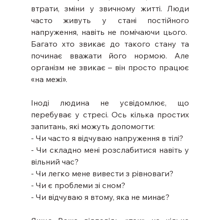
втрати, зміни у звичному житті. Люди 
часто живуть у стані постійного 
напруження, навіть не помічаючи цього.  
Багато хто звикає до такого стану та 
починає вважати його нормою. Але 
організм не звикає – він просто працює 
«на межі».
Іноді людина не усвідомлює, що 
перебуває у стресі. Ось кілька простих 
запитань, які можуть допомогти:
- Чи часто я відчуваю напруження в тілі?
- Чи складно мені розслабитися навіть у 
вільний час?
- Чи легко мене вивести з рівноваги?
- Чи є проблеми зі сном?
- Чи відчуваю я втому, яка не минає?