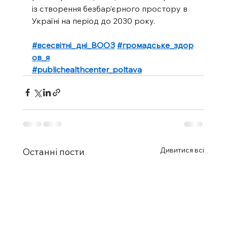
із створення безбар’єрного простору в 
Україні на період до 2030 року.
#всесвітні_дні_ВООЗ
#громадське_здор
ов_я
#publichealthcenter_poltava
Дивитися всі
Останні пости