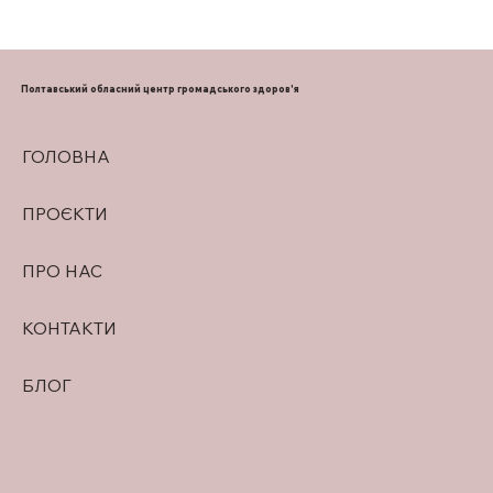
НА ПОЛТАВЩИНІ РОЗШИРЕНО
ПОСЛУГИ БЕЗКОШТОВНОЇ
ІМПЛАНТАЦІЇ ЗУБІВ ВЕТЕРАНАМ І
Полтавський обласний центр громадського здоров'я
ВІЙСЬКОВОСЛУЖБОВЦЯМ
ГОЛОВНА
ПРОЄКТИ
ПРО НАС
КОНТАКТИ
БЛОГ