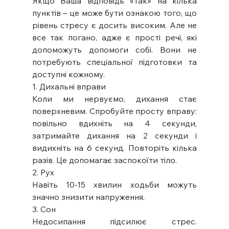
Якщо Ваша відповідь «так» на кілька 
пунктів – це може бути ознакою того, що 
рівень стресу є досить високим. Але не 
все так погано, адже є прості речі, які 
допоможуть допомоги собі. Вони не 
потребують спеціальної підготовки та 
доступні кожному.
1. Дихальні вправи
Коли ми нервуємо, дихання стає 
поверхневим. Спробуйте просту вправу: 
повільно вдихніть на 4 секунди, 
затримайте дихання на 2 секунди і 
видихніть на 6 секунд. Повторіть кілька 
разів. Це допомагає заспокоїти тіло.
2. Рух
Навіть 10-15 хвилин ходьби можуть 
значно знизити напруження.
3. Сон
Недосипання підсилює стрес. 