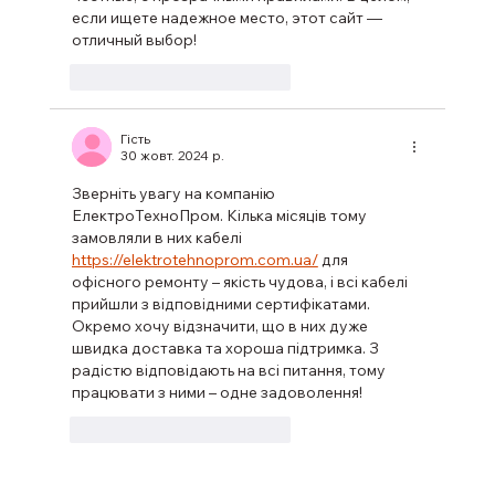
если ищете надежное место, этот сайт — 
отличный выбор!
Вподобати
Відповісти
Гість
30 жовт. 2024 р.
Зверніть увагу на компанію 
ЕлектроТехноПром. Кілька місяців тому 
замовляли в них кабелі 
https://elektrotehnoprom.com.ua/
 для 
офісного ремонту – якість чудова, і всі кабелі 
прийшли з відповідними сертифікатами. 
Окремо хочу відзначити, що в них дуже 
швидка доставка та хороша підтримка. З 
радістю відповідають на всі питання, тому 
працювати з ними – одне задоволення!
Вподобати
Відповісти