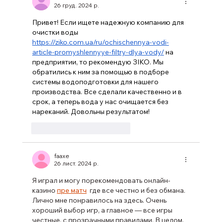
26 груд. 2024 р.
Привет! Если ищете надежную компанию для 
очистки воды 
https://ziko.com.ua/ru/ochischennya-vodi-
article-promyshlennyye-filtry-dlya-vody/
 на 
предприятии, то рекомендую ЗІКО. Мы 
обратились к ним за помощью в подборе 
системы водоподготовки для нашего 
производства. Все сделали качественно и в 
срок, а теперь вода у нас очищается без 
нареканий. Довольны результатом!
Вподобати
Відповісти
faaxe
26 лист. 2024 р.
Я играл и могу порекомендовать онлайн-
казино 
пре матч
  где все честно и без обмана. 
Лично мне понравилось на здесь. Очень 
хороший выбор игр, а главное — все игры 
честные, с прозрачными правилами. В целом, 