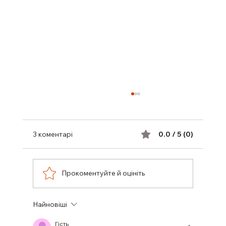
3 коментарі
0.0 / 5 (0)
Прокоментуйте й оцініть
Найновіші
ПІДТРИМКА ГРУДНОГО
ВИГОДОВУВАННЯ
Гість