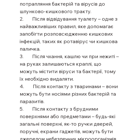
потрапляння бактерій та вірусів до 
шлунково-кишкового тракту.
2.       Після відвідування туалету – одне з 
найважливіших правил, яке допомагає 
запобігти розповсюдженню кишкових 
інфекцій, таких як ротавірус чи кишкова 
паличка.
3.       Після чхання, кашлю чи при нежиті – 
на руках залишаються краплі, що 
можуть містити віруси та бактерії, тому 
їх необхідно видаляти.
4.       Після контакту з тваринами – вони 
можуть бути носіями різних бактерій та 
паразитів.
5.       Після контакту з брудними 
поверхнями або предметами – будь-які 
загальні поверхні, як-то ручки дверей, 
поручні, екрани гаджетів, можуть бути 
джерелом небезпечних мікроорганізмів. 