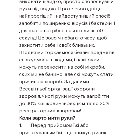
виконати швидко, просто сполоснувши 
руки під водою. Проте сьогодні це 
найпростіший і найдоступніший спосіб 
запобігти поширенню вірусів і бактерій. І 
для цього потрібно всього лише 60 
секунд! Це зовсім небагато часу, щоб 
захистити себе і своїх близьких.
Щодня ми торкаємося безлічі предметів, 
спілкуємось з людьми, і наші руки 
можуть переносити на собі мікроби, 
яких ми не бачимо, але які можуть стати 
причиною хвороб. За даними 
Всесвітньої організації охорони 
здоров’я, чисті руки можуть запобігти 
до 30% кишковим інфекціям та до 20% 
респіраторним хворобам!
Коли варто мити руки?
1.       Перед прийомом їжі або 
приготуванням їжі – це знижує ризик 