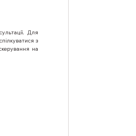
льтації. Для 
пілкуватися з 
скерування на 