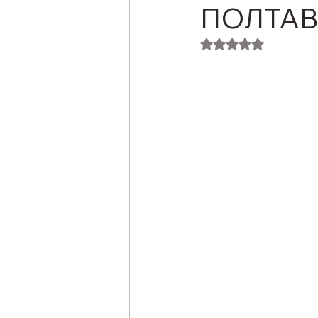
ПОЛТА
Оцінка: NaN з 5 з