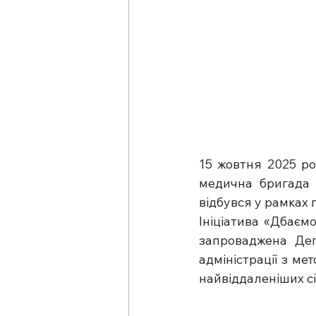
15 жовтня 2025 ро
медична бригада ф
відбувся у рамках 
Ініціатива «Дбаєм
запроваджена Депа
адміністрації з м
найвіддаленіших сі