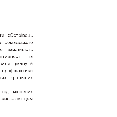
и «Острівець 
 громадського 
 важливість 
тивності та 
рали цікаву й 
профілактики 
их, хронічних 
від місцевих 
вно за місцем 