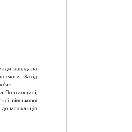
ади відвідала 
омоги. Захід 
в’я».
а Полтавщині, 
ї військової 
 до мешканців 