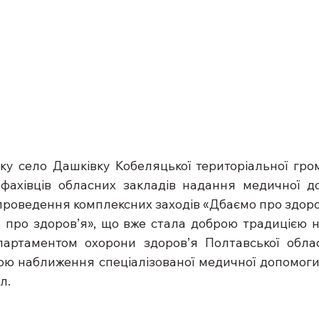
ку село Дашківку Кобеляцької територіальної гром
ахівців обласних закладів надання медичної доп
проведення комплексних заходів «Дбаємо про здоро
о про здоров’я», що вже стала доброю традицією н
ртаментом охорони здоров’я Полтавської обласно
етою наближення спеціалізованої медичної допомоги
л.