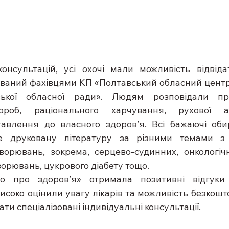
нсультацій, усі охочі мали можливість відвідат
зований фахівцями КП «Полтавський обласний центр
ської обласної ради». Людям розповідали про
ороб, раціонального харчування, рухової ак
тавлення до власного здоров’я. Всі бажаючі оби
е друковану літературу за різними темами з 
ворювань, зокрема, серцево-судинних, онкологічн
орювань, цукрового діабету тощо.
мо про здоров’я» отримала позитивні відгуки 
соко оцінили увагу лікарів та можливість безкошто
и спеціалізовані індивідуальні консультації.