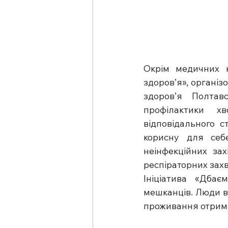
Окрім медичних ко
здоров’я», органі
здоров’я Полтав
профілактики хв
відповідального с
корисну для себ
неінфекційних зах
респіраторних захв
Ініціатива «Дбає
мешканців. Люди ви
проживання отримат