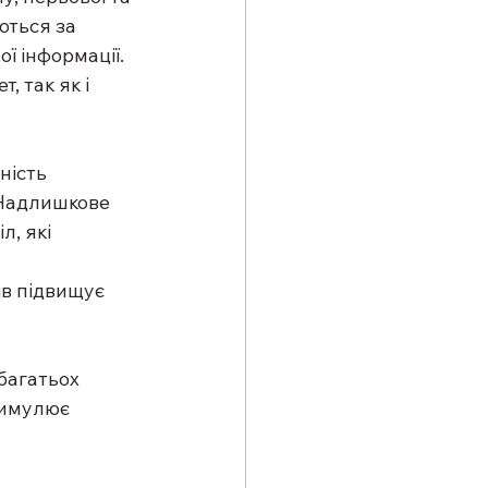
ються за 
 інформації. 
, так як і 
ність 
 Надлишкове 
, які 
ів підвищує 
багатьох 
тимулює 