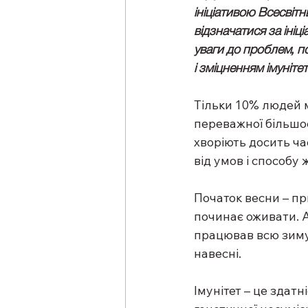
ініціативою Всесвітн
відзначатися за ініц
уваги до проблем, п
і зміцненням імунітет
Тільки 10% людей м
переважної більшо
хворіють досить ча
від умов і способу
Початок весни – пр
починає оживати. А
працював всю зиму,
навесні.
Імунітет – це здатн