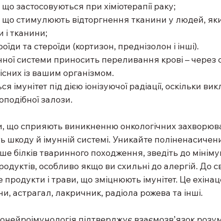
арати, що застосовуються при хіміотерапії раку;
епарати, що стимулюють відторгнення тканини у людей, я
 і тканини;
костероїди та стероїди (кортизон, преднізолон і інші).
нної системи приносить переливання крові – через 
місних із вашим організмом.
 імунітет під дією іонізуючої радіації, оскільки вик
подібної залози.
ни, що сприяють виникненню онкологічних захворюва
ь шкоду й імунній системі. Уникайте поліненасичен
ше білків тваринного походження, зведіть до мінім
одуктів, особливо якщо ви схильні до алергій. До св
 продукти і трави, що зміцнюють імунітет. Це ехіна
ни, астрагал, лакричник, радіола рожева та інші.
онейроімунологія підтверджує взаємозв’язок розуму