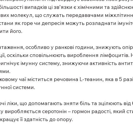
більшості випадків ці зв’язки є хімічними та здійсню
вих молекул, що служать передавачами міжклітинної
стани як горе чи депресія можуть розладнати імунітет
ити його.
нтаження, особливо у ранкові години, знижують опір
ції, оскільки сповільнюють вироблення лімфоцитів.
гнічує імунну систему, знижуючи активність антитіл
ями.
овому чаї міститься речовина L-теанин, яка в 5 раз
унної системи.
ючі ліки, що допомагають зняти біль та зцілюють від 
іху виробляється серотонін – гормон радості, який с
кращує її здатність до опору.