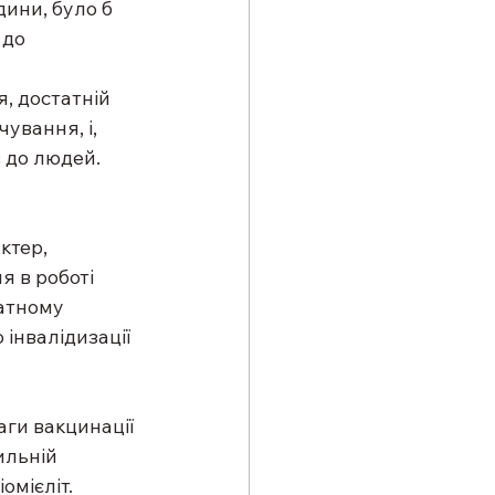
ини, було б 
 до 
, достатній 
ування, і, 
в до людей.
ктер, 
 в роботі 
атному 
інвалідизації 
ги вакцинації 
ильній 
омієліт.