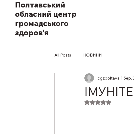
Полтавський
обласний центр
громадського
здоров’я
All Posts
НОВИНИ
cgzpoltava
1 бер. 
ІМУНІТ
Оцінка: NaN з 5 з