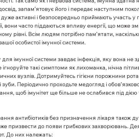
ості. Так само як і нервова система, імунна здатна 
 досвід, запам’ятовує його і передає наступним покол
и дуже активні і безпосередньо приймають участь у 
ї, вони часто піддаються впливу енергії, що може зм
ному рівні. Всім людям потрібно пам’ятати, наскіль
вашої особистої імунної системи.
для імунної системи завдає інфекція, яку вона не з
 ігноруйте такі симптоми як лихоманка, нічна пітлив
чних вузлів. Дотримуйтесь гігієни порожнини рота,
 зуби. Періодично проходьте медогляд і обов’язково
ня, щоб імунітет ще більше не ослабився під дією ті
ання антибіотиків без призначення лікаря також д
оже призвести до появи грибкових захворювань. Деяк
ет. До них належать: