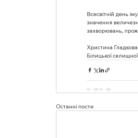
Всесвітній день ім
значення величезне
захворювань, прож
Христина Гладкова,
Білицької селищної
Останні пости