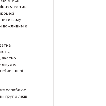
навчатися: 
інням клітин. 
процесі 
інити саму 
ки важливим є 
датна 
ість, 
 вчасно 
 лікуйте 
єї чи іншої 
уже ослаблює 
і групи ліків 