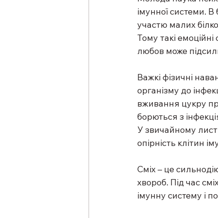
імунної системи. В 
участю малих білко
Тому такі емоційні 
любов може підсил
Важкі фізичні нава
організму до інфек
вживання цукру при
борються з інфекці
У звичайному листк
опірність клітин ім
Сміх – це сильноді
хвороб. Під час см
імунну систему і по