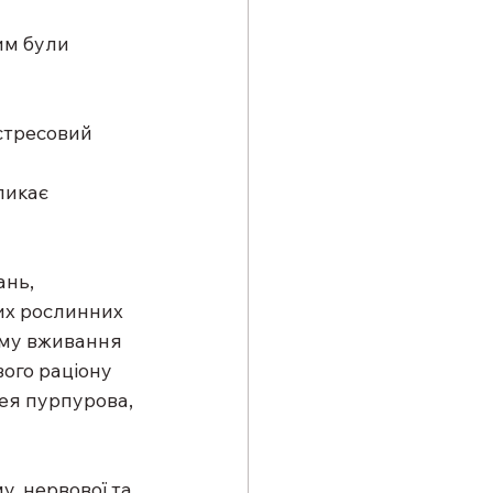
ким були 
стресовий 
ликає 
нь, 
их рослинних 
уму вживання 
ого раціону 
цея пурпурова, 
, нервової та 