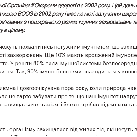
ьої Організації Охорони здоров’я з 2002 року. Цей день 
іативою ВООЗ із 2002 року і має на меті залучення широк
ов’язаних з поширеністю різних імунних захворювань т
у в цілому.
ожуть похвалитись потужним імунітетом, що захищає
сті захворювань. Ще 10% мають вроджений імунодеф
сто. У решти 80% сила імунної системи безпосеред
 життя. Так, 80% імунної системи знаходиться у кишк
иємна і довгоочікувана пора року, коли природа нав
ле не варто забувати про те, що наш імунітет напру
 захищаючи організм, і його потрібно підсилити та 
ість організму захищатися від живих тіл, які несуть в