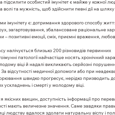
 підсилити особистий імунітет є майже у кожної люд
 волі та мужність, щоб здійснити певні дії на шляху
и імунітету є: дотримання здорового способу життя
 рух, загартовування, збалансоване раціональне харч
и – позитивні емоції, сміх, приємні враження, любо
су налічується близько 200 різновидів первинних 
тоімунні патології найчастіше носять хронічний хара
одому віці й надалі викликають серйозні порушення
. За відсутності медичної допомоги або при неадекв
ворювання швидко прогресує, нерідко призводить до 
х ускладнень і смерті у молодому віці.
 якісних вакцин, доступність інформації про перева
ості мають величезне значення. Саме завдяки прав
ці людству вдалося здолати натуральну віспу і полі