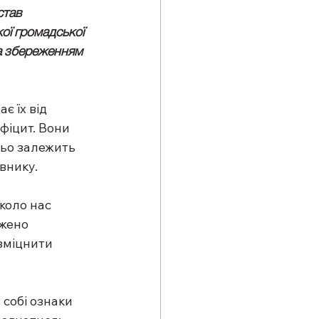
став 
ої громадської 
а збереженням 
 їх від 
іцит. Вони 
ньо залежить 
івнику.
коло нас 
жено 
зміцнити 
 собі ознаки 