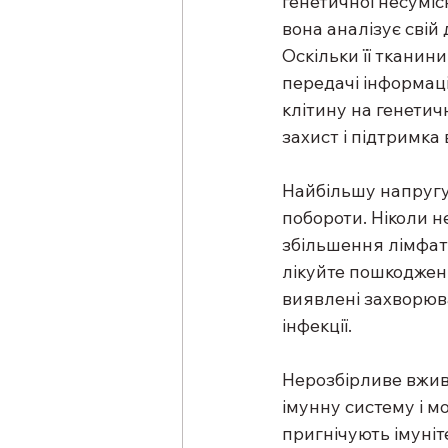
генетичної несумісн
вона аналізує свій
Оскільки її тканин
передачі інформаці
клітину на генетич
захист і підтримка 
Найбільшу напругу 
побороти. Ніколи не
збільшення лімфати
лікуйте пошкоджені
виявлені захворюван
інфекції.
Нерозбірливе вжив
імунну систему і м
пригнічують імуніт