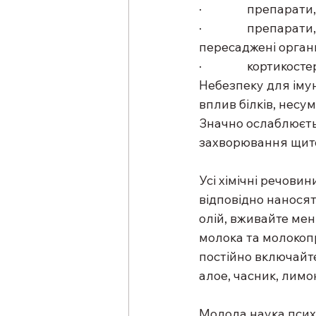
·                преп
·                пр
пересаджені органи
·                корти
Небезпеку для іму
вплив білків, несу
Значно ослаблюється
захворювання щито
Усі хімічні речови
відповідно наносят
олій, вживайте мен
молока та молокопр
постійно включайте
алое, часник, лимо
Молода наука псих