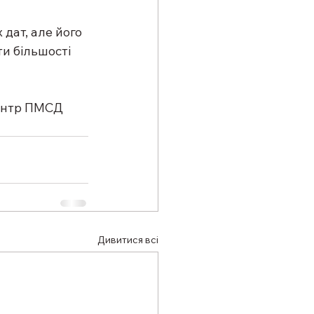
дат, але його 
и більшості 
Центр ПМСД 
Дивитися всі