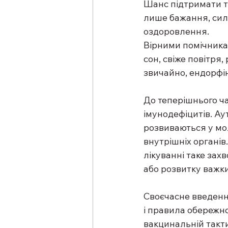
Шанс підтримати та
лише бажання, сила
оздоровлення.
Вірними помічникам
сон, свіже повітря,
звичайно, ендорфін
До теперішнього ча
імунодефіцитів. Ау
розвиваються у мол
внутрішніх органів
лікуванні таке зах
або розвитку важки
Своєчасне введення
і правила обережн
вакцинальній такти