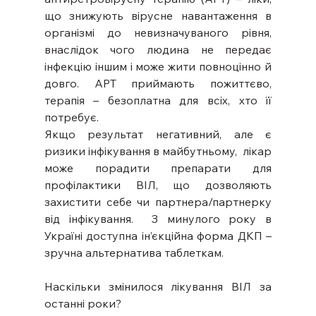
що знижують вірусне навантаження в 
організмі до невизначуваного рівня, 
внаслідок чого людина не передає 
інфекцію іншим і може жити повноцінно й 
довго. АРТ приймають пожиттєво, 
терапія – безоплатна для всіх, хто її 
потребує. 
Якщо результат негативний, але є 
ризики інфікування в майбутньому,  лікар 
може порадити препарати для 
профілактики ВІЛ, що дозволяють 
захистити себе чи партнера/партнерку 
від інфікування.  З минулого року в 
Україні доступна ін’єкційна форма ДКП – 
зручна альтернатива таблеткам. 
Наскільки змінилося лікування ВІЛ за 
останні роки? 