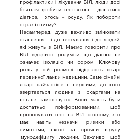
профілактики і лікування ВІЛ, люди досі 
бояться зробити тест: хтось – дізнатися 
діагноз,  хтось – осуду. Як побороти 
страх і стигму? 
Насамперед, дуже важливо змінювати 
ставлення – і до тестування, і до людей, 
які живуть з ВІЛ. Маємо говорити про 
ВІЛ відкрито, розуміти, що діагноз не 
означає ізоляцію чи сором. Ключову 
роль у цій розмові відіграють лікарі 
первинної ланки медицини. Саме сімейні 
лікарі найчастіше є першими, до кого 
звертається людина зі скаргами на 
погане самопочуття. Вони мають бути 
достатньо поінформованими, щоб 
пропонувати тест на ВІЛ кожному, хто 
має навіть незначні ризики або 
симптоми, схожі на прояви вірусу 
імунодефіциту людини. Важливо, щоб 