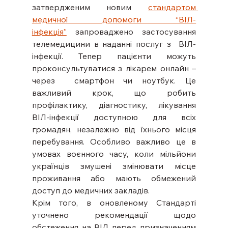
затвердженим новим 
стандартом 
медичної допомоги “ВІЛ-
інфекція”
 запроваджено застосування 
телемедицини в наданні послуг з  ВІЛ-
інфекції. Тепер пацієнти можуть 
проконсультуватися з лікарем онлайн – 
через  смартфон чи ноутбук. Це 
важливий крок, що робить 
профілактику, діагностику, лікування 
ВІЛ-інфекції доступною для всіх 
громадян, незалежно від їхнього місця 
перебування. Особливо важливо це в 
умовах воєнного часу, коли мільйони 
українців змушені змінювати місце 
проживання або мають обмежений 
доступ до медичних закладів. 
Крім того, в оновленому Стандарті 
уточнено рекомендації щодо 
обстеження на ВІЛ перед призначенням 