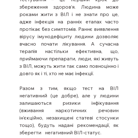
збереження здоров’я. Людина може 
роками жити з ВІЛ і не знати про це, 
адже інфекція на ранніх етапах часто 
протікає без симптомів. Раннє виявлення 
вірусу імунодефіциту людини дозволяє 
вчасно почати лікування. А сучасна 
терапія настільки ефективна, що, 
приймаючи препарати, люди, які живуть 
з ВІЛ, можуть жити так само повноцінно і 
довго як і ті, хто не має інфекції. 
Разом з тим, якщо тест на ВІЛ 
негативний (це добре), але у людини 
залишаються ризики інфікування 
(вживання наркотичних речовин 
ін’єкційно, незахищені статеві стосунки 
тощо), будуть надані рекомендації, як 
зберегти   негативний ВІЛ-статус. 