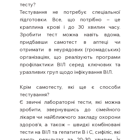
тесту? 
Тестування не потребує спеціальної 
підготовки. Все, що потрібно – це 
краплина крові і до 30 хвилин часу. 
Зробити тест можна навіть вдома, 
придбавши самотест в аптеці чи 
отримати  в неурядових (громадських) 
організаціях, що реалізують програми 
профілактики ВІЛ серед ключових та 
уразливих груп щодо інфікування ВІЛ. 
Крім самотесту, які ще є способи 
тестування? 
Є звичні лабораторні тести, які можна 
зробити, звернувшись до сімейного 
лікаря чи найближчого закладу охорони 
здоров’я, а також – швидкі комбіновані 
тести на ВІЛ та гепатити В і С, сифіліс, які 
дають результат за 20-30 хвилин. Їх 