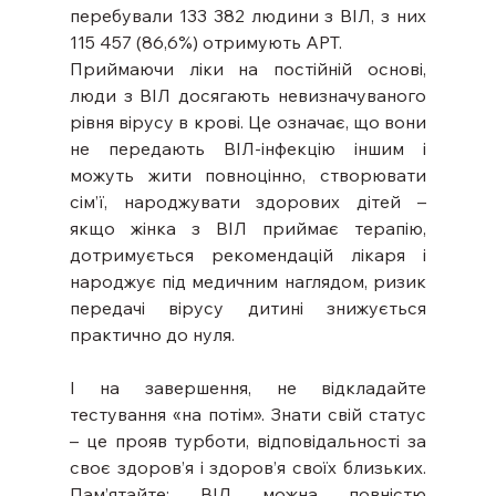
перебували 133 382 людини з ВІЛ, з них 
115 457 (86,6%) отримують АРТ.  
Приймаючи ліки на постійній основі, 
люди з ВІЛ досягають невизначуваного 
рівня вірусу в крові. Це означає, що вони 
не передають ВІЛ-інфекцію іншим і 
можуть жити повноцінно, створювати 
сім’ї, народжувати здорових дітей – 
якщо жінка з ВІЛ приймає терапію, 
дотримується рекомендацій лікаря і 
народжує під медичним наглядом, ризик 
передачі вірусу дитині знижується 
практично до нуля. 
І на завершення, не відкладайте 
тестування «на потім». Знати свій статус 
– це прояв турботи, відповідальності за 
своє здоров’я і здоров’я своїх близьких. 
Пам’ятайте: ВІЛ можна повністю 