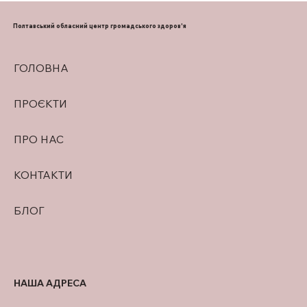
МЕДИЧНИХ ЗАКЛАДІВ ПОЛТАВЩИНИ
ВЕДУТЬ ПОШУК ЕФЕКТИВНИХ
Полтавський обласний центр громадського здоров'я
РІШЕНЬ
ГОЛОВНА
ПРОЄКТИ
ПРО НАС
КОНТАКТИ
БЛОГ
НАША АДРЕСА