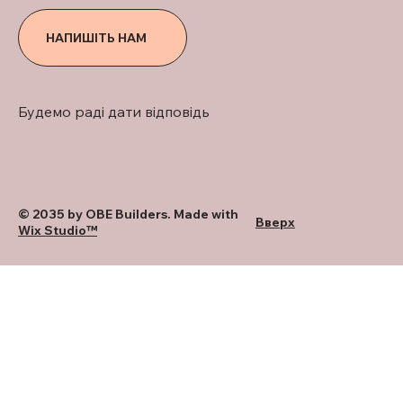
НАПИШІТЬ НАМ
Будемо раді дати відповідь
© 2035 by OBE Builders. Made with
Вверх
Wix Studio™