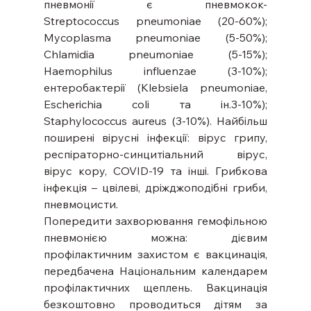
пневмонії є пневмокок-
Streptococcus pneumoniae (20-60%); 
Mycoplasma pneumoniae (5-50%); 
Chlamidia pneumoniae (5-15%); 
Haemophilus influenzae (3-10%); 
ентеробактерії (Klebsiela pneumoniae, 
Escherichia coli та ін.3-10%); 
Staphylococcus aureus (3-10%). Найбільш 
поширені вірусні інфекції: вірус грипу, 
респіраторно-синцитіальний вірус, 
вірус кору, COVID-19 та інші. Грибкова 
інфекція – цвілеві, дріжджоподібні гриби, 
пневмоцисти.
Попередити захворювання гемофільною 
пневмонією можна: дієвим 
профілактичним захистом є вакцинація, 
передбачена Національним календарем 
профілактичних щеплень. Вакцинація 
безкоштовно проводиться дітям за 