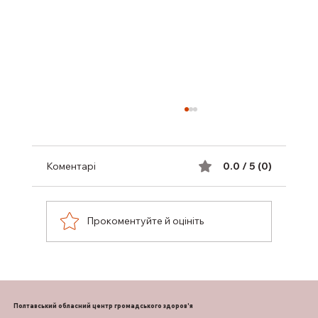
Коментарі
0.0 / 5 (0)
Прокоментуйте й оцініть
НА ПОЛТАВЩИНІ РОЗШИРЕНО
ПОСЛУГИ БЕЗКОШТОВНОЇ
ІМПЛАНТАЦІЇ ЗУБІВ ВЕТЕРАНАМ І
Полтавський обласний центр громадського здоров'я