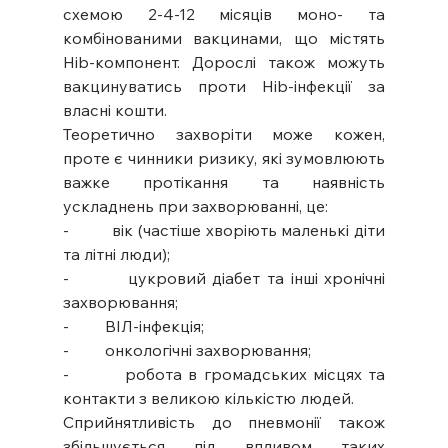
схемою 2-4-12 місяців моно- та 
комбінованими вакцинами, що містять 
Hib-компонент. Дорослі також можуть 
вакцинуватись проти Hib-інфекції за 
власні кошти.
Теоретично захворіти може кожен, 
проте є чинники ризику, які зумовлюють 
важке протікання та наявність 
ускладнень при захворюванні, це:
-         вік (частіше хворіють маленькі діти 
та літні люди);
-         цукровий діабет та інші хронічні 
захворювання;
-         ВІЛ-інфекція;
-         онкологічні захворювання;
-         робота в громадських місцях та 
контакти з великою кількістю людей.
Сприйнятливість до пневмонії також 
збільшується під впливом таких 