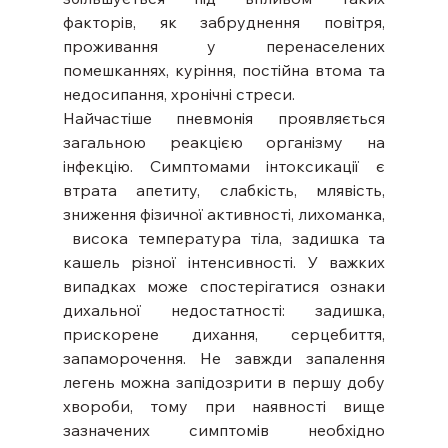
факторів, як забруднення повітря, 
проживання у перенаселених 
помешканнях, куріння, постійна втома та 
недосипання, хронічні стреси.
Найчастіше пневмонія проявляється 
загальною реакцією організму на 
інфекцію. Симптомами інтоксикації є 
втрата апетиту, слабкість, млявість, 
зниження фізичної активності, лихоманка, 
 висока температура тіла, задишка та 
кашель різної інтенсивності. У важких 
випадках може спостерігатися ознаки 
дихальної недостатності: задишка, 
прискорене дихання, серцебиття, 
запаморочення. Не завжди запалення 
легень можна запідозрити в першу добу 
хвороби, тому при наявності вище 
зазначених симптомів необхідно 