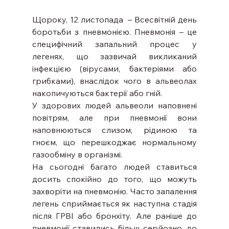
Щороку, 12 листопада  – Всесвітній день 
боротьби з пневмонією. Пневмонія – це 
специфічний запальний процес у 
легенях, що зазвичай викликаний 
інфекцією (вірусами, бактеріями або 
грибками), внаслідок чого в альвеолах 
накопичуються бактерії або гній.
У здорових людей альвеоли наповнені 
повітрям, але при пневмонії вони 
наповнюються слизом, рідиною та 
гноєм, що перешкоджає нормальному 
газообміну в організмі.
На сьогодні багато людей ставиться 
досить спокійно до того, що можуть 
захворіти на пневмонію. Часто запалення 
легень сприймається як наступна стадія 
після ГРВІ або бронхіту. Але раніше до 
пневмонії ставились більш серйозно, до 