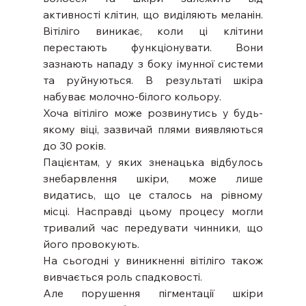
активності клітин, що виділяють меланін. 
Вітіліго виникає, коли ці клітини 
перестають функціонувати. Вони 
зазнають нападу з боку імунної системи 
та руйнуються. В результаті шкіра 
набуває молочно-білого кольору.
Хоча вітіліго може розвинутись у будь-
якому віці, зазвичай плями виявляються 
до 30 років.
Пацієнтам, у яких зненацька відбулось 
знебарвлення шкіри, може лише 
видатись, що це сталось на рівному 
місці. Насправді цьому процесу могли 
тривалий час передувати чинники, що 
його провокують.
На сьогодні у виникненні вітіліго також 
вивчається роль спадковості.
Але порушення пігментації шкіри 