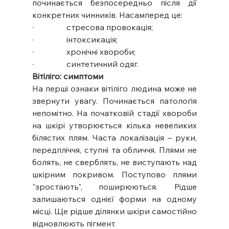
починається безпосередньо після дії 
конкретних чинників. Насамперед це:
·                стресова провокація;
·                інтоксикація;
·                хронічні хвороби;
·                синтетичний одяг.
Вітіліго: симптоми
На перші ознаки вітіліго людина може не 
звернути увагу. Починається патологія 
непомітно. На початковій стадії хвороби 
на шкірі утворюється кілька невеликих 
білястих плям. Часта локалізація – руки, 
передпліччя, ступні та обличчя. Плями не 
болять, не сверблять, не виступають над 
шкірним покривом. Поступово плями 
"зростають", поширюються. Рідше 
залишаються однієї форми на одному 
місці. Ще рідше ділянки шкіри самостійно 
відновлюють пігмент.