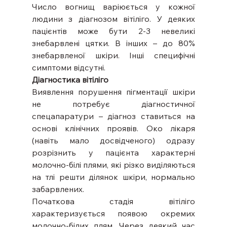
Число вогнищ варіюється у кожної 
людини з діагнозом вітіліго. У деяких 
пацієнтів може бути 2-3 невеликі 
знебарвлені цятки. В інших – до 80% 
знебарвленої шкіри. Інші специфічні 
симптоми відсутні.
Діагностика вітіліго
Виявлення порушення пігментації шкіри 
не потребує діагностичної 
спецапаратури – діагноз ставиться на 
основі клінічних проявів. Око лікаря 
(навіть мало досвідченого) одразу 
розрізнить у пацієнта характерні 
молочно-білі плями, які різко виділяються 
на тлі решти ділянок шкіри, нормально 
забарвлених.
Початкова стадія вітіліго 
характеризується появою окремих 
молочно-білих плям. Через деякий час 