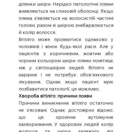
ділянки шкіри. Нерідко патологічні плями 
виявляються на слизовій оболонці. Якщо 
пляма з’являється на волосистій частині 
голови, разом зі шкірою знебарвлюється 
й колір волосся.
Вітіліго може проявитися однаково у 
чоловіків і жінок будь-якої раси. Але у 
пацієнтів з коричневим, жовтим або 
чорним кольором шкіри плями помітніші, 
ніж у світлошкірих людей. Вітіліго не 
заразне і не потребує обов'язкового 
лікування. Однак якщо пацієнт мріє 
позбавитися патології, це можливо.
Хвороба вітіліго: причини появи
Причини виникнення вітіліго остаточно 
не з’ясовані. Однак достовірно відомо, 
що це хронічне аутоімунне 
захворювання. У здорових людей колір 
волосся та шкіри залежить від 