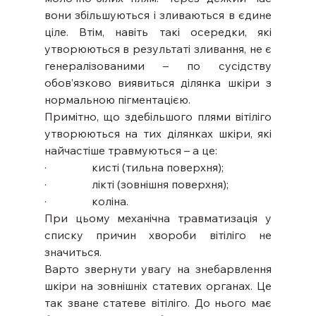
вони збільшуються і зливаються в єдине 
ціле. Втім, навіть такі осередки, які 
утворюються в результаті зливання, не є 
генералізованими – по сусідству 
обов’язково виявиться ділянка шкіри з 
нормальною пігментацією.
Примітно, що здебільшого плями вітіліго 
утворюються на тих ділянках шкіри, які 
найчастіше травмуються – а це:
·                кисті (тильна поверхня);
·                лікті (зовнішня поверхня);
·                коліна.
При цьому механічна травматизація у 
списку причин хвороби вітіліго не 
значиться.
Варто звернути увагу на знебарвлення 
шкіри на зовнішніх статевих органах. Це 
так зване статеве вітіліго. До нього має 