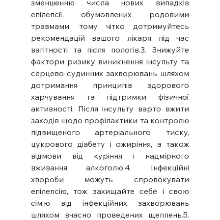
зменшенню числа нових випадків 
епілепсії, обумовлених родовими 
травмами, тому чітко дотримуйтесь 
рекомендацій вашого лікаря під час 
вагітності та після пологів.3. Знижуйте 
фактори ризику виникнення інсульту та 
серцево-судинних захворювань шляхом 
дотримання принципів здорового 
харчування та підтримки фізичної 
активності. Після інсульту варто вжити 
заходів щодо профілактики та контролю 
підвищеного артеріального тиску, 
цукрового діабету і ожиріння, а також 
відмови від куріння і надмірного 
вживання алкоголю.4. Інфекційні 
хвороби можуть спровокувати 
епілепсію, тож захищайте себе і свою 
сім’ю від інфекційних захворювань 
шляхом вчасно проведених щеплень.5. 