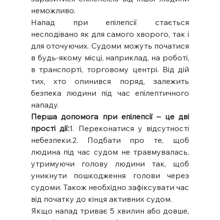
неможливо.
Напад при епілепсії стається 
несподівано як для самого хворого, так і 
для оточуючих. Судоми можуть початися 
в будь-якому місці, наприклад, на роботі, 
в транспорті, торговому центрі. Від дій 
тих, хто опинився поряд, залежить 
безпека людини під час епілептичного 
нападу.
Перша допомога при епілепсії – це дві 
прості дії:
1. Переконатися у відсутності 
небезпеки.2. Подбати про те, щоб 
людина під час судом не травмувалась, 
утримуючи голову людини так, щоб 
уникнути пошкодження голови через 
судоми. Також необхідно зафіксувати час 
від початку до кінця активних судом.
Якщо напад триває 5 хвилин або довше, 