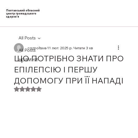
Полтавський обласний
центр громадського
здоров’я
All Posts
cgzpoltava
11 лют. 2025 р.
Читати 3 хв
All Posts
ЩО ПОТРІБНО ЗНАТИ ПРО
НОВИНИ
ЕПІЛЕПСІЮ І ПЕРШУ
ДОПОМОГУ ПРИ ЇЇ НАПАДІ
Оцінка: NaN з 5 зірок.