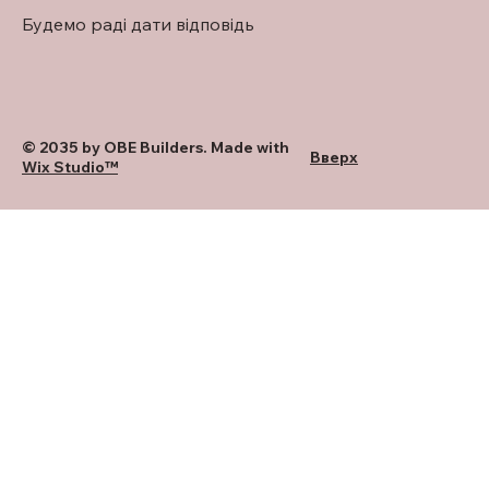
Будемо раді дати відповідь
© 2035 by OBE Builders. Made with
Вверх
Wix Studio™