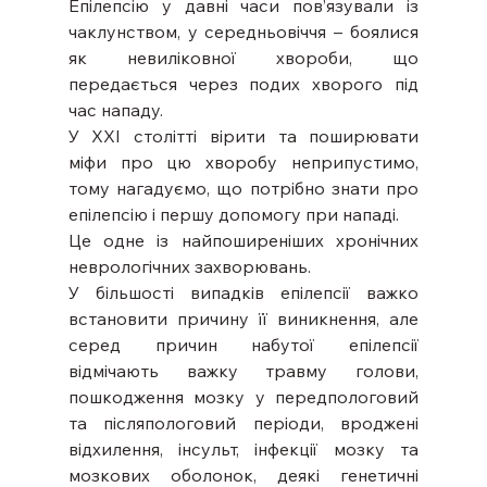
Епілепсію у давні часи пов’язували із 
чаклунством, у середньовіччя – боялися 
як невиліковної хвороби, що 
передається через подих хворого під 
час нападу.
У ХХІ столітті вірити та поширювати 
міфи про цю хворобу неприпустимо, 
тому нагадуємо, що потрібно знати про 
епілепсію і першу допомогу при нападі.
Це одне із найпоширеніших хронічних 
неврологічних захворювань.
У більшості випадків епілепсії важко 
встановити причину її виникнення, але 
серед причин набутої епілепсії 
відмічають важку травму голови, 
пошкодження мозку у передпологовий 
та післяпологовий періоди, вроджені 
відхилення, інсульт, інфекції мозку та 
мозкових оболонок, деякі генетичні 