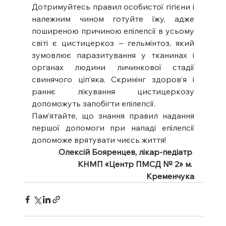
Дотримуйтесь правил особистої гігієни і 
належним чином готуйте їжу, адже 
поширеною причиною епілепсії в усьому 
світі є цистицеркоз – гельмінтоз, який 
зумовлює паразитування у тканинах і 
органах людини личинкової стадії 
свинячого ціп’яка. Скринінг здоров’я і 
раннє лікування цистицеркозу 
допоможуть запобігти епілепсії.
Пам’ятайте, що знання правил надання 
першої допомоги при нападі епілепсії 
допоможе врятувати чиєсь життя!
Олексій Бояренцев, лікар-педіатр 
КНМП «Центр ПМСД № 2» м. 
Кременчука