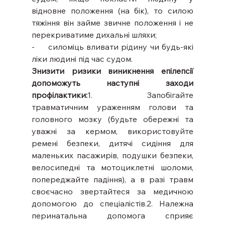
відновне положення (на бік), то силою 
тяжіння він займе звичне положення і не 
перекриватиме дихальні шляхи;
-     силоміць вливати рідину чи будь-які 
ліки людині під час судом.
Знизити ризики виникнення епілепсії 
допоможуть наступні заходи 
профілактики:
1. Запобігайте 
травматичним ураженням голови та 
головного мозку (будьте обережні та 
уважні за кермом, використовуйте 
ремені безпеки, дитячі сидіння для 
маленьких пасажирів, подушки безпеки, 
велосипедні та мотоциклетні шоломи, 
попереджайте падіння), а в разі травм 
своєчасно звертайтеся за медичною 
допомогою до спеціалістів.2. Належна 
перинатальна допомога сприяє 