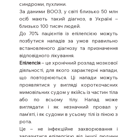
синдроми, пухлини.
За даними ВООЗ, у світі близько 50 млн 
осіб мають такий діагноз, в Україні – 
близько 100 тисяч людей.
До 70% пацієнтів із епілепсією можуть 
позбутися нападів за умов правильно 
встановленого діагнозу та призначення 
відповідного лікування.
Епілепсія
 – це хронічний розлад мозкової 
діяльності, для якого характерні напади, 
що повторюються. Ці напади можуть 
проявлятися у вигляді короткочасних 
мимовільних судом у якійсь із частин тіла 
або по всьому тілу. Напад може 
виглядати і як незначний провал у 
пам’яті, і як судоми в усьому тілі із піною з 
рота.
Це – не інфекційне захворювання і 
заразитися епілепсією від іншої людини 