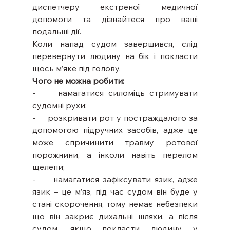
диспетчеру екстреної медичної 
допомоги та дізнайтеся про ваші 
подальші дії.
Коли напад судом завершився, слід 
перевернути людину на бік і покласти 
щось м’яке під голову.
Чого не можна робити:
-     намагатися силоміць стримувати 
судомні рухи;
-     розкривати рот у постраждалого за 
допомогою підручних засобів, адже це 
може спричинити травму ротової 
порожнини, а інколи навіть перелом 
щелепи;
-     намагатися зафіксувати язик, адже 
язик – це м’яз, під час судом він буде у 
стані скорочення, тому немає небезпеки 
що він закриє дихальні шляхи, а після 
судом, якщо покласти людину у 