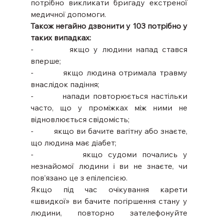
потрібно викликати бригаду екстреної 
медичної допомоги. 
Також негайно дзвонити у 103 потрібно у 
таких випадках:
-         якщо у людини напад стався 
вперше;
-         якщо людина отримала травму 
внаслідок падіння;
-         напади повторюється настільки 
часто, що у проміжках між ними не 
відновлюється свідомість;
-         якщо ви бачите вагітну або знаєте, 
що людина має діабет;
-         якщо судоми почались у 
незнайомої людини і ви не знаєте, чи 
пов’язано це з епілепсією.
Якщо під час очікування карети 
«швидкої» ви бачите погіршення стану у 
людини, повторно зателефонуйте 