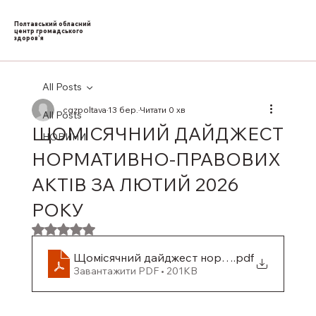
Полтавський обласний
центр громадського
здоров’я
All Posts
cgzpoltava
13 бер.
Читати 0 хв
All Posts
ЩОМІСЯЧНИЙ ДАЙДЖЕСТ
НОВИНИ
НОРМАТИВНО-ПРАВОВИХ
АКТІВ ЗА ЛЮТИЙ 2026
РОКУ
Оцінка: NaN з 5 зірок.
Щомісячний дайджест нормативно-правових
.pdf
Завантажити PDF • 201KB