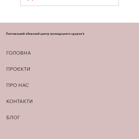
ПІДТРИМКА ГРУДНОГО
ВИГОДОВУВАННЯ
Полтавський обласний центр громадського здоров'я
ГОЛОВНА
ПРОЄКТИ
ПРО НАС
КОНТАКТИ
БЛОГ