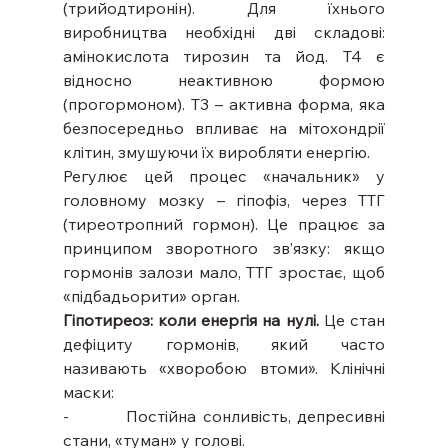
(трийодтиронін). Для їхнього 
виробництва необхідні дві складові: 
амінокислота тирозин та йод. Т4 є 
відносно неактивною формою 
(прогормоном). Т3 – активна форма, яка 
безпосередньо впливає на мітохондрії 
клітин, змушуючи їх виробляти енергію.
Регулює цей процес «начальник» у 
головному мозку – гіпофіз, через ТТГ 
(тиреотропний гормон). Це працює за 
принципом зворотного зв’язку: якщо 
гормонів залози мало, ТТГ зростає, щоб 
«підбадьорити» орган.
Гіпотиреоз: коли енергія на нулі.
 Це стан 
дефіциту гормонів, який часто 
називають «хворобою втоми». Клінічні 
маски:
-         Постійна сонливість, депресивні 
стани, «туман» у голові.