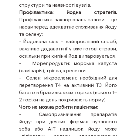
структури та наявності вузлів.
Профілактика: йодна стратегія.
Профілактика захворювань залози – це 
насамперед адекватне споживання йоду 
та селену:
- Йодована сіль – найпростіший спосіб, 
важливо додавати її у вже готові страви, 
оскільки при кипінні йод випаровується.
-   Морепродукти: морська капуста 
(ламінарія), тріска, креветки.
-  Селен: мікроелемент, необхідний для 
перетворення Т4 на активний Т3. Його 
багато в бразильських горіхах (всього 1–
2 горіхи на день покривають норму).
Чого не можна робити пацієнтам:
-  Самопризначення препаратів 
йоду: при деяких формах вузлового 
зоба або АІТ надлишок йоду може 