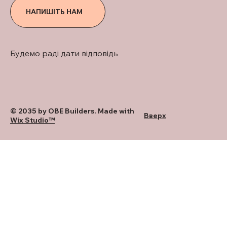
НАПИШІТЬ НАМ
Будемо раді дати відповідь
© 2035 by OBE Builders. Made with
Вверх
Wix Studio™