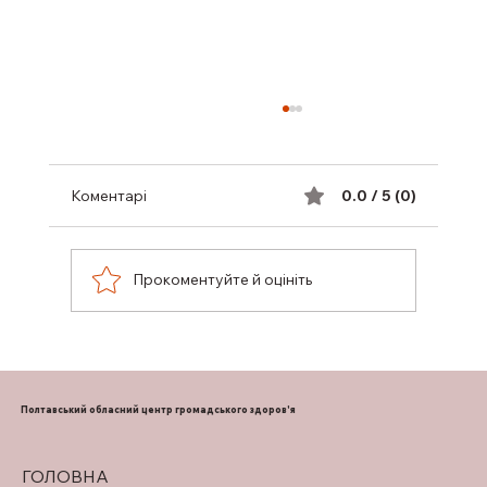
Коментарі
0.0 / 5 (0)
Прокоментуйте й оцініть
ПРО ФОРМУВАННЯ СКЛАДУ
НАГЛЯДОВИХ РАД У ЗАКЛАДАХ
ОХОРОНИ ЗДОРОВ’Я ОБЛАСТІ
Полтавський обласний центр громадського здоров'я
ГОЛОВНА