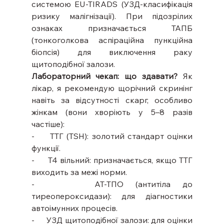
системою EU-TIRADS (УЗД-класифікація 
ризику малігнізації). При підозрілих 
ознаках призначається ТАПБ 
(тонкоголкова аспіраційна пункційна 
біопсія) для виключення раку 
щитоподібної залози.
Лабораторний чекап: що здавати?
 Як 
лікар, я рекомендую щорічний скринінг 
навіть за відсутності скарг, особливо 
жінкам (вони хворіють у 5–8 разів 
частіше):
-     ТТГ (TSH): золотий стандарт оцінки 
функції.
-     Т4 вільний: призначається, якщо ТТГ 
виходить за межі норми.
-     АТ-ТПО (антитіла до 
тиреопероксидази): для діагностики 
автоімунних процесів.
-     УЗД щитоподібної залози: для оцінки 