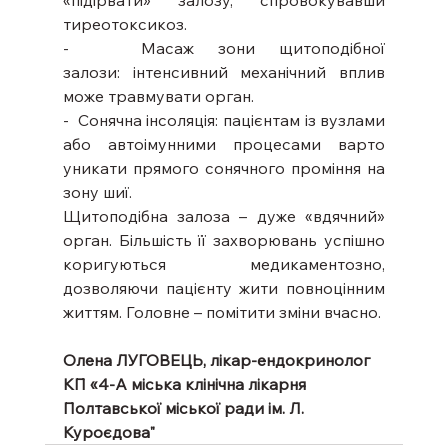
«підірвати» залозу, спровокувавши 
тиреотоксикоз.
-   Масаж зони щитоподібної 
залози: інтенсивний механічний вплив 
може травмувати орган.
-  Сонячна інсоляція: пацієнтам із вузлами 
або автоімунними процесами варто 
уникати прямого сонячного проміння на 
зону шиї.
Щитоподібна залоза – дуже «вдячний» 
орган. Більшість її захворювань успішно 
коригуються медикаментозно, 
дозволяючи пацієнту жити повноцінним 
життям. Головне – помітити зміни вчасно.
Олена ЛУГОВЕЦЬ, лікар-ендокринолог 
КП «4-А міська клінічна лікарня 
Полтавської міської ради ім. Л. 
Куроєдова"