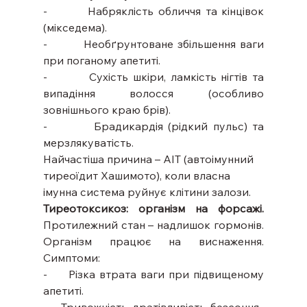
-         Набряклість обличчя та кінцівок 
(мікседема).
-         Необґрунтоване збільшення ваги 
при поганому апетиті.
-         Сухість шкіри, ламкість нігтів та 
випадіння волосся (особливо 
зовнішнього краю брів).
-         Брадикардія (рідкий пульс) та 
мерзлякуватість.
Найчастіша причина – АІТ (автоімунний 
тиреоїдит Хашимото), коли власна 
імунна система руйнує клітини залози.
Тиреотоксикоз: організм на форсажі.
Протилежний стан – надлишок гормонів. 
Організм працює на виснаження. 
Симптоми:
-     Різка втрата ваги при підвищеному 
апетиті.