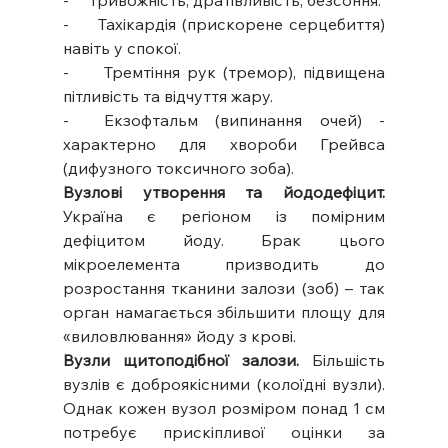
-     Тривожність, дратівливість, безсоння.
-     Тахікардія (прискорене серцебиття) 
навіть у спокої.
-     Тремтіння рук (тремор), підвищена 
пітливість та відчуття жару.
-  Екзофтальм (випинання очей) - 
характерно для хвороби Грейвса 
(дифузного токсичного зоба).
Вузлові утворення та йододефіцит.
Україна є регіоном із помірним 
дефіцитом йоду. Брак цього 
мікроелемента призводить до 
розростання тканини залози (зоб) – так 
орган намагається збільшити площу для 
«виловлювання» йоду з крові.
Вузли щитоподібної залози.
 Більшість 
вузлів є доброякісними (колоїдні вузли). 
Однак кожен вузол розміром понад 1 см 
потребує прискіпливої оцінки за 