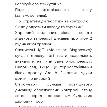
носогубного трикутника.
Падіння артеріального тиску 
(запаморочення).
5. Стратегія діагностики та контролю
Як не допустити нападу «з тарілки»?
Харчовий щоденник: фіксація всього 
з’їденого та реакції дихання протягом 2 
годин після трапези.
Специфічні IgE (Molecular Diagnostics): 
сучасні молекулярні тести дозволяють 
визначити, на який саме білок реакція. 
Наприклад, якщо це термостабільний 
білок арахісу Ara h 2, ризик ядухи 
критично високий.
Спірометрія (функція зовнішнього 
дихання): обов’язковий контроль стану 
легень перед проведенням будь-яких 
харчових проб.
6. Рекомендації для пацієнта («Золоті 