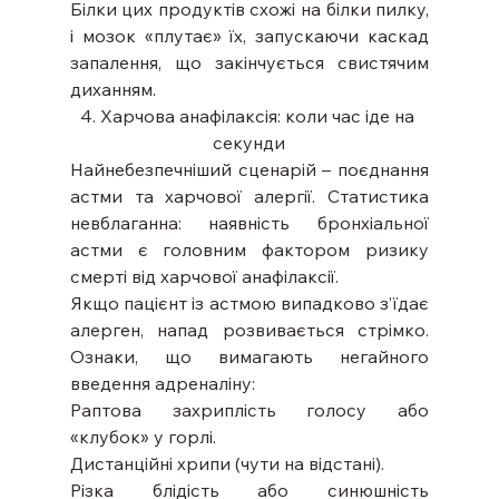
Білки цих продуктів схожі на білки пилку, 
і мозок «плутає» їх, запускаючи каскад 
запалення, що закінчується свистячим 
диханням.
4. Харчова анафілаксія: коли час іде на 
секунди
Найнебезпечніший сценарій – поєднання 
астми та харчової алергії. Статистика 
невблаганна: наявність бронхіальної 
астми є головним фактором ризику 
смерті від харчової анафілаксії.
Якщо пацієнт із астмою випадково з’їдає 
алерген, напад розвивається стрімко. 
Ознаки, що вимагають негайного 
введення адреналіну:
Раптова захриплість голосу або 
«клубок» у горлі.
Дистанційні хрипи (чути на відстані).
Різка блідість або синюшність 