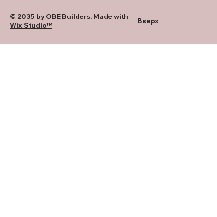
© 2035 by OBE Builders. Made with
Вверх
Wix Studio™