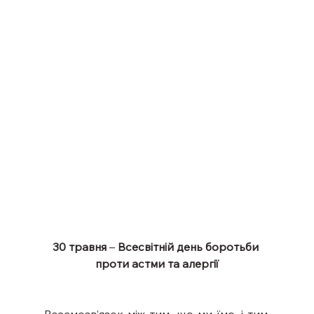
30 травня
 – 
Всесвітній день боротьби 
проти астми та алергії
Взаємозв’язок між тим, що ми їмо, і тим, 