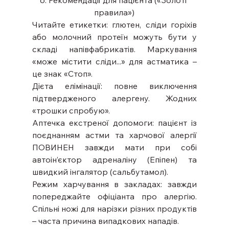
правила»)
Читайте етикетки: глютен, сліди горіхів 
або молочний протеїн можуть бути у 
складі напівфабрикатів. Маркування 
«може містити сліди...» для астматика – 
це знак «Стоп».
Дієта елімінації: повне виключення 
підтвердженого алергену. Жодних 
«трошки спробую».
Аптечка екстреної допомоги: пацієнт із 
поєднанням астми та харчової алергії 
ПОВИНЕН завжди мати при собі 
автоін’єктор адреналіну (Епіпен) та 
швидкий інгалятор (сальбутамол).
Режим харчування в закладах: завжди 
попереджайте офіціанта про алергію. 
Спільні ножі для нарізки різних продуктів 
– часта причина випадкових нападів.