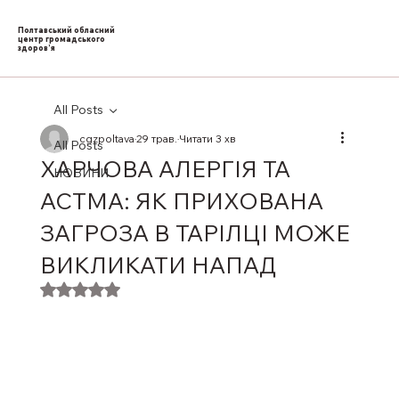
Полтавський обласний
центр громадського
здоров’я
All Posts
cgzpoltava
29 трав.
Читати 3 хв
All Posts
ХАРЧОВА АЛЕРГІЯ ТА
НОВИНИ
АСТМА: ЯК ПРИХОВАНА
ЗАГРОЗА В ТАРІЛЦІ МОЖЕ
ВИКЛИКАТИ НАПАД
Оцінка: NaN з 5 зірок.