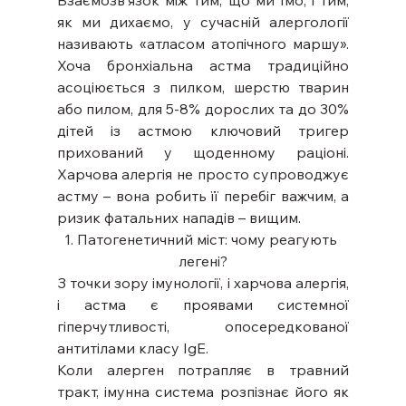
як ми дихаємо, у сучасній алергології 
називають «атласом атопічного маршу». 
Хоча бронхіальна астма традиційно 
асоціюється з пилком, шерстю тварин 
або пилом, для 5-8% дорослих та до 30% 
дітей із астмою ключовий тригер 
прихований у щоденному раціоні. 
Харчова алергія не просто супроводжує 
астму – вона робить її перебіг важчим, а 
ризик фатальних нападів – вищим.
1. Патогенетичний міст: чому реагують 
легені?
З точки зору імунології, і харчова алергія, 
і астма є проявами системної 
гіперчутливості, опосередкованої 
антитілами класу IgE.
Коли алерген потрапляє в травний 
тракт, імунна система розпізнає його як 