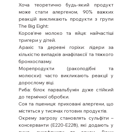
Хоча теоретично будь-який продукт 
може стати алергеном, 90% важких 
реакцій викликають продукти з групи 
The Big Eight:
Коров’яче молоко та яйця: найчастіші 
тригери у дітей.
Арахіс та деревні горіхи: лідери за 
кількістю випадків анафілаксії та тяжкого 
бронхоспазму.
Морепродукти (ракоподібні та 
молюски): часто викликають реакції у 
дорослому віці.
Риба: білок парвальбумін дуже стійкий 
до термічної обробки.
Соя та пшениця: приховані алергени, що 
містяться у тисячах готових продуктів.
Окрему загрозу становлять сульфіти – 
консерванти (Е220-Е228), які додають у 
вино, сухофрукти та соуси. Вони 