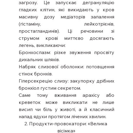
загрозу. Це запускає дегрануляцію 
гладких клітин, які викидають у кров 
масивну дозу медіаторів запалення 
(гістаміну, лейкотрієнів, 
простагландинів). Ці речовини зі 
струмом крові миттєво досягають 
легень, викликаючи:
Бронхоспазм: різке звуження просвіту 
дихальних шляхів.
Набряк слизової оболонки: потовщення 
стінок бронхів.
Гіперсекрецію слизу: закупорку дрібних 
бронхіол густим секретом.
Саме тому вживання арахісу або 
креветок може викликати не лише 
висип чи біль у животі, а й класичний 
напад ядухи протягом лічених хвилин.
2. Продукти-провокатори: «Велика 
вісімка»