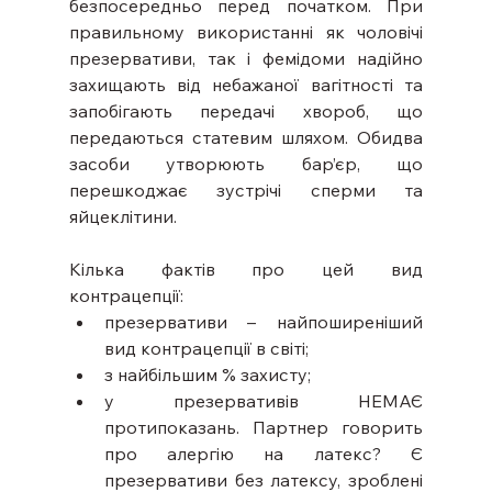
безпосередньо перед початком. При 
правильному використанні як чоловічі 
презервативи, так і фемідоми надійно 
захищають від небажаної вагітності та 
запобігають передачі хвороб, що 
передаються статевим шляхом. Обидва 
засоби утворюють бар’єр, що 
перешкоджає зустрічі сперми та 
яйцеклітини.
Кілька фактів про цей вид 
контрацепції:⠀
презервативи – найпоширеніший 
вид контрацепції в світі;
з найбільшим % захисту;
у презервативів НЕМАЄ 
протипоказань. Партнер говорить 
про алергію на латекс? Є 
презервативи без латексу, зроблені 