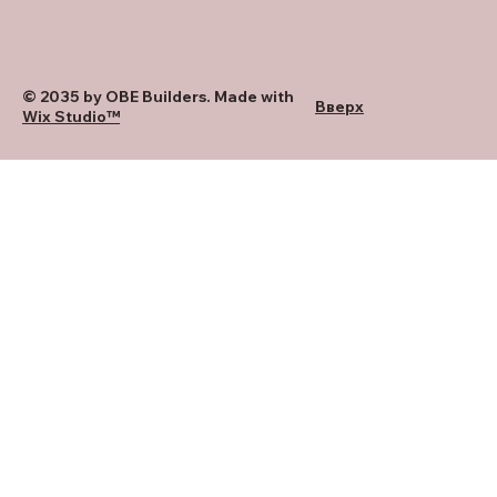
© 2035 by OBE Builders. Made with
Вверх
Wix Studio™