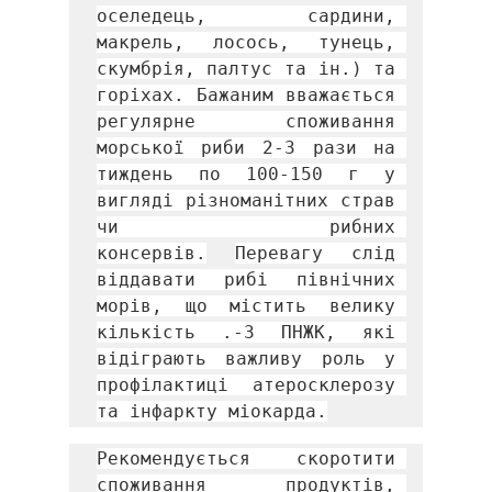
оселедець, сардини, 
макрель, лосось, тунець, 
скумбрія, палтус та ін.) та 
горіхах. Бажаним вважається 
регулярне споживання 
морської риби 2-3 рази на 
тиждень по 100-150 г у 
вигляді різноманітних страв 
чи рибних 
консервів.
Перевагу слід 
віддавати рибі північних 
морів, що містить велику 
кількість .-3 ПНЖК, які 
відіграють важливу роль у 
профілактиці атеросклерозу 
та інфаркту міокарда.
Рекомендується скоротити 
споживання продуктів, 