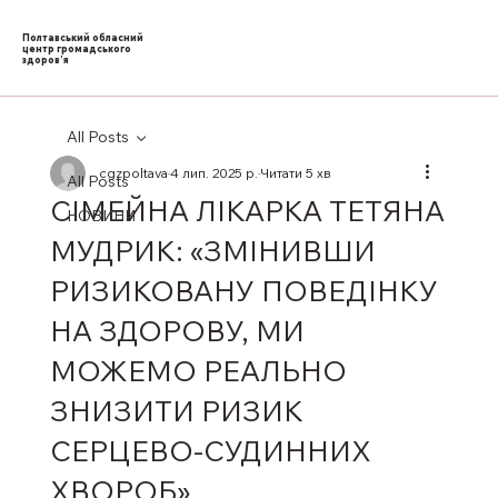
Полтавський обласний
центр громадського
здоров’я
All Posts
cgzpoltava
4 лип. 2025 р.
Читати 5 хв
All Posts
СІМЕЙНА ЛІКАРКА ТЕТЯНА
НОВИНИ
МУДРИК: «ЗМІНИВШИ
РИЗИКОВАНУ ПОВЕДІНКУ
НА ЗДОРОВУ, МИ
МОЖЕМО РЕАЛЬНО
ЗНИЗИТИ РИЗИК
СЕРЦЕВО-СУДИННИХ
ХВОРОБ»