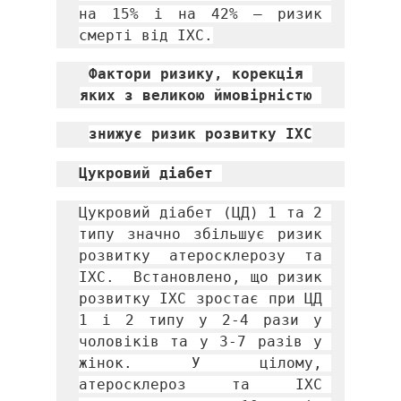
на 15% і на 42% – ризик 
смерті від ІХС.
Фактори ризику, корекція 
яких з великою ймовірністю 
знижує ризик розвитку ІХС
Цукровий діабет 
Цукровий діабет (ЦД) 1 та 2 
типу значно збільшує ризик 
розвитку атеросклерозу та 
ІХС.  Встановлено, що ризик 
розвитку ІХС зростає при ЦД 
1 і 2 типу у 2-4 рази у 
чоловіків та у 3-7 разів у 
жінок. У цілому, 
атеросклероз та ІХС 