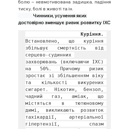
болю – невмотивована задишка, падіння 
тиску, болі в животі та ін.
             Чинники, усунення яких 
достовірно зменшує ризик розвитку ІХС
          Куріння. 
Встановлено, що куріння 
збільшує смертність від 
серцево-судинних 
захворювань (включаючи ІХС) 
на 50%. Причому ризик 
зростає зі збільшенням віку 
та кількості викурених 
сигарет. Нікотин, бензол, 
чадний газ, аміак, що 
містяться в тютюновому 
димі, викликають розвиток 
тахікардії, артеріальної 
гіпертензії, спазм 