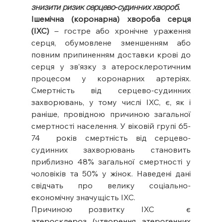
знизити ризик серцево-судинних хвороб.
Ішемічна (коронарна) хвороба серця 
(ІХС)
 – гостре або хронічне ураження 
серця, обумовлене зменшенням або 
повним припиненням доставки крові до 
серця у зв’язку з атеросклеротичним 
процесом у коронарних артеріях. 
Смертність від серцево-судинних 
захворювань, у тому числі ІХС, є, як і 
раніше, провідною причиною загальної 
смертності населення. У віковій групі 65-
74  років смертність від серцево-
судинних захворювань становить 
приблизно 48% загальної смертності у 
чоловіків та 50% у жінок. Наведені дані 
свідчать про велику соціально-
економічну значущість ІХС.
Причиною розвитку ІХС 
 є 
атеросклероз (утворення атерогенних 