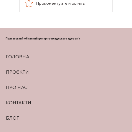
Прокоментуйте й оцініть
ПІДТРИМКА ГРУДНОГО
ВИГОДОВУВАННЯ
Полтавський обласний центр громадського здоров'я
ГОЛОВНА
ПРОЄКТИ
ПРО НАС
КОНТАКТИ
БЛОГ