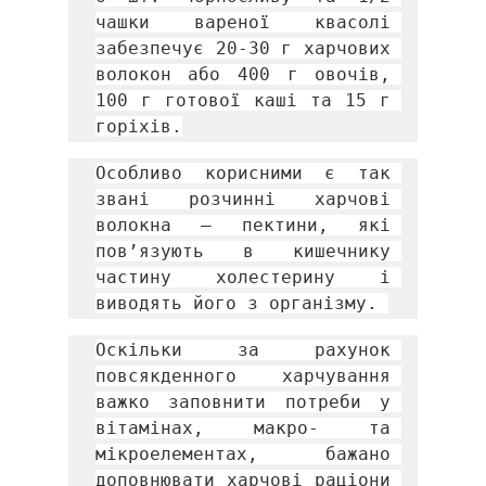
чашки вареної квасолі 
забезпечує 20-30 г харчових 
волокон або 400 г овочів, 
100 г готової каші та 15 г 
горіхів.
Особливо корисними є так 
звані розчинні харчові 
волокна – пектини, які 
пов’язують в кишечнику 
частину холестерину і 
виводять його з організму. 
Оскільки за рахунок 
повсякденного харчування 
важко заповнити потреби у 
вітамінах, макро- та 
мікроелементах, бажано 
доповнювати харчові раціони 