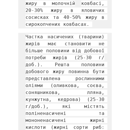
жиру в молочній
ковбасі, 
20-30% жиру в яловичих 
сосисках та 40-50% жиру в 
сирокопчених ковбасах. 
Частка насичених (тварини) 
жирів має становити не 
більше половини від добової 
потреби жирів (25-30 г/
доб.). Решта половини 
добового жиру повинна бути 
представлена рослинними 
оліями (оливкова, соєва, 
соняшникова, лляна, 
кунжутна, кедрова) (25-30 
г/доб.), які містять 
поліненасичені та 
мононенасичені жирні 
кислоти (жирні сорти риб: 