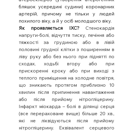
бляшок усередині судини) коронарних 
артерій, причому не тільки у людей 
похилого віку, а й у осіб молодшого віку.
Як проявляється ІХС?
Стенокардія 
напруги-болі, відчуття тиску, печіння або 
тяжкості за грудиною або в лівій 
половині грудної клітки з поширенням в 
ліву руку або без нього при піднятті по 
сходах, ходьбі вгору або при 
прискоренні кроку або при виході з 
теплого приміщення на холодне повітря, 
що зникають протягом приблизно 10 
хвилин після припинення навантаження 
або після прийому нітрогліцерину. 
Інфаркт міокарда – болі в ділянці серця 
(все перераховане вище) більше 20 хв., 
які не ліквідуються після прийому 
нітрогліцерину. Еквівалент серцевого 