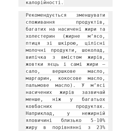
калорійності.
Рекомендується зменшувати 
споживання продуктів, 
багатих на насичені жири та 
холестерин (жирне м’ясо, 
птиця зі шкірою, цілісні 
молочні продукти, шоколад, 
випічка з вмістом жирів, 
жовтки яєць і самі жири – 
сало, вершкове масло, 
маргарин, кокосове масло, 
пальмове масло). У м’ясі 
насичених жирів зазвичай 
менше, ніж у багатьох 
ковбасних продуктах. 
Наприклад, у нежирній 
яловичині близько 5-10% 
жиру в порівнянні з 23% 