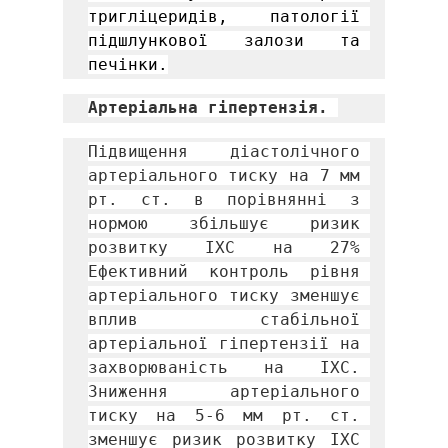
тригліцеридів, патології 
підшлункової залози та 
печінки.
Артеріальна гіпертензія. 
Підвищення діастолічного 
артеріального тиску на 7 мм 
рт. ст. в порівнянні з 
нормою збільшує ризик 
розвитку ІХС на 27% 
Ефективний контроль рівня 
артеріального тиску зменшує 
вплив стабільної 
артеріальної гіпертензії на 
захворюваність на ІХС. 
Зниження артеріального 
тиску на 5-6 мм рт. ст. 
зменшує ризик розвитку ІХС 