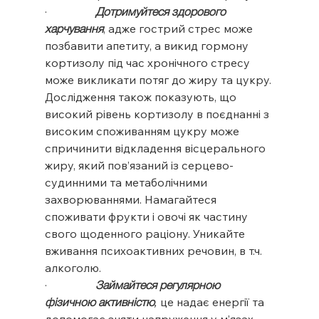
·                 
Дотримуйтеся здорового 
харчування
, адже гострий стрес може 
позбавити апетиту, а викид гормону 
кортизолу під час хронічного стресу 
може викликати потяг до жиру та цукру. 
Дослідження також показують, що 
високий рівень кортизолу в поєднанні з 
високим споживанням цукру може 
спричинити відкладення вісцерального 
жиру, який пов’язаний із серцево-
судинними та метаболічними 
захворюваннями. Намагайтеся 
споживати фрукти і овочі як частину 
свого щоденного раціону. Уникайте 
вживання психоактивних речовин, в т.ч. 
алкоголю.
·                 
Займайтеся регулярною 
фізичною активністю
, 
це надає енергії та 