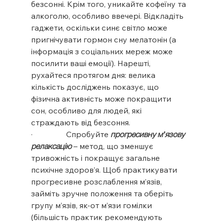
безсонні. Крім того, уникайте кофеїну та 
алкоголю, особливо ввечері. Відкладіть 
гаджети, оскільки синє світло може 
пригнічувати гормон сну мелатонін (а 
інформація з соціальних мереж може 
посилити ваші емоції). Нарешті, 
рухайтеся протягом дня: велика 
кількість досліджень показує, що 
фізична активність може покращити 
сон, особливо для людей, які 
страждають від безсоння.
·                 Спробуйте 
прогресивну м’язову 
релаксацію
 – метод, що зменшує 
тривожність і покращує загальне 
психічне здоров’я. Щоб практикувати 
прогресивне розслаблення м’язів, 
займіть зручне положення та оберіть 
групу м’язів, як-от м’язи гомілки 
(більшість практик рекомендують 