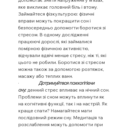
допомогає зняти напруження у м’язах, 
яке викликає головний біль і втому. 
Займайтеся фізкультурою: фізичні 
вправи можуть покращити сон і 
безпосередньо допомогти боротися зі 
стресом. В одному дослідженні 
працюючі дорослі, які займалися 
помірною фізичною активністю, 
відчували вдвічі менше стресу, ніж ті, які 
цього не робили. Боротися зі стресом 
можна також за допомогою розтяжок, 
масажу або теплих ванн.
·                 
Дотримуйтеся психогігієни 
сну:
 денний стрес впливає на нічний сон. 
Проблеми зі сном можуть вплинути як 
на когнітивні функції, так і на настрій. Як 
краще спати? Намагайтеся мати 
послідовний режим сну. Медитація та 
розслаблення можуть допомогти при 