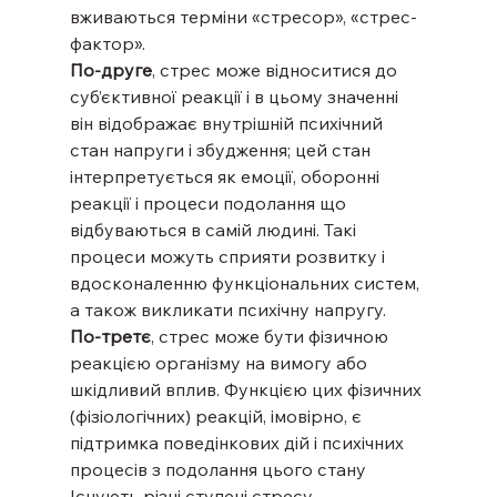
вживаються терміни «стресор», «стрес-
фактор».
По-друге
, стрес може відноситися до 
суб’єктивної реакції і в цьому значенні 
він відображає внутрішній психічний 
стан напруги і збудження; цей стан 
інтерпретується як емоції, оборонні 
реакції і процеси подолання що 
відбуваються в самій людині. Такі 
процеси можуть сприяти розвитку і 
вдосконаленню функціональних систем, 
а також викликати психічну напругу.
По-третє
, стрес може бути фізичною 
реакцією організму на вимогу або 
шкідливий вплив. Функцією цих фізичних 
(фізіологічних) реакцій, імовірно, є 
підтримка поведінкових дій і психічних 
процесів з подолання цього стану
Існують різні ступені стресу.