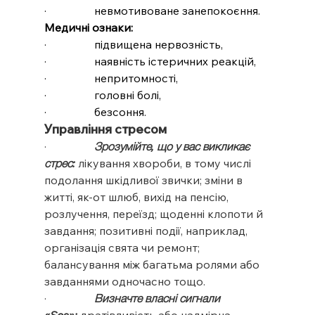
·                 невмотивоване занепокоєння.
Медичні ознаки:
·                 підвищена нервозність,
·                 наявність істеричних реакцій,
·                 непритомності,
·                 головні болі,
·                 безсоння.
Управління стресом
·                 
Зрозумійте, що у вас викликає 
стрес: 
лікування хвороби, в тому числі 
подолання шкідливої звички; зміни в 
житті, як-от шлюб, вихід на пенсію, 
розлучення, переїзд; щоденні клопоти й 
завдання; позитивні події, наприклад, 
організація свята чи ремонт; 
балансування між багатьма ролями або 
завданнями одночасно тощо.
·                 
Визначте власні сигнали 