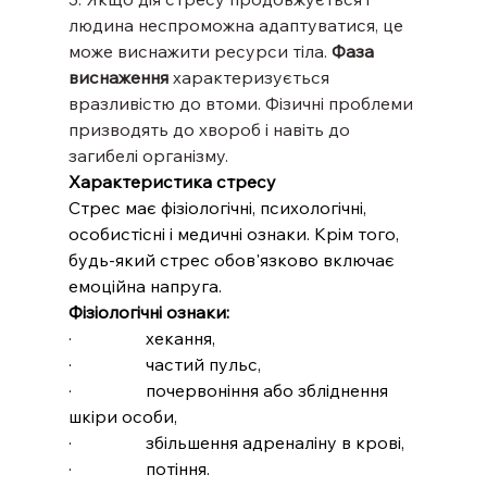
людина неспроможна адаптуватися, це 
може виснажити ресурси тіла. 
Фаза 
виснаження
 характеризується 
вразливістю до втоми. Фізичні проблеми 
призводять до хвороб і навіть до 
загибелі організму.
Характеристика стресу
Стрес має фізіологічні, психологічні, 
особистісні і медичні ознаки. Крім того, 
будь-який стрес обов'язково включає 
емоційна напруга.
Фізіологічні ознаки:
·                 хекання,
·                 частий пульс,
·                 почервоніння або збліднення 
шкіри особи,
·                 збільшення адреналіну в крові,
·                 потіння.