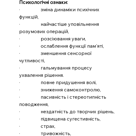
Психологічні ознаки:
·                 зміна динаміки психічних 
функцій,
·                 найчастіше уповільнення 
розумових операцій,
·                 розсіювання уваги,
·                 ослаблення функції пам'яті,
·                 зменшення сенсорної 
чутливості,
·                 гальмування процесу 
ухвалення рішення.
·                 повне придушення волі,
·                 зниження самоконтролю,
·                 пасивність і стереотипність 
поводження,
·                 нездатність до творчих рішень,
·                 підвищена сугестивність,
·                 страх,
·                 тривожність,