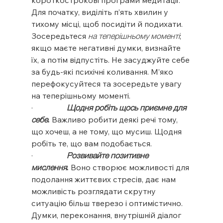
короткострокові програми медитації. 
Для початку, виділіть п’ять хвилин у 
тихому місці, щоб посидіти й подихати. 
Зосередьтеся 
на теперішньому моменті
; 
якщо маєте негативні думки, визнайте 
їх, а потім відпустіть. Не засуджуйте себе 
за будь-які психічні коливання. М’яко 
перефокусуйтеся та зосередьте увагу 
на теперішньому моменті.
·                 
Щодня робіть щось приємне для 
себе.
 Важливо робити деякі речі тому, 
що хочеш, а не тому, що мусиш. Щодня 
робіть те, що вам подобається.
·                 
Розвивайте позитивне 
мислення.
 Воно створює можливості для 
подолання життєвих стресів, дає нам 
можливість розглядати скрутну 
ситуацію більш тверезо і оптимістично. 
Думки, переконання, внутрішній діалог 