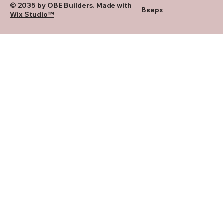
© 2035 by OBE Builders. Made with
Вверх
Wix Studio™