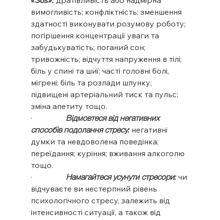
«Sos»: 
дратівливість або надмірна 
вимогливість; конфліктність; зменшення 
здатності виконувати розумову роботу; 
погіршення концентрації уваги та 
забудькуватість; поганий сон; 
тривожність; відчуття напруження в тілі; 
біль у спині та шиї; часті головні болі, 
мігрені; біль та розлади шлунку; 
підвищені артеріальний тиск та пульс; 
зміна апетиту тощо.
·                 
Відмовтеся від негативних 
способів подолання стресу:
негативні 
думки та невдоволена поведінка; 
переїдання; куріння; вживання алкоголю 
тощо.
·                 
Намагайтеся усунути стресори:
 чи 
відчуваєте ви нестерпний рівень 
психологічного стресу, залежить від 
інтенсивності ситуації, а також від 