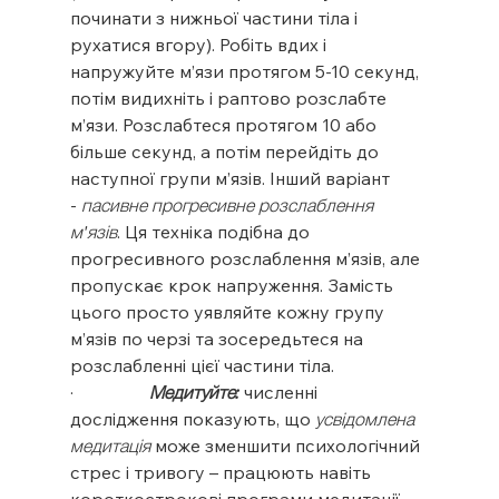
починати з нижньої частини тіла і 
рухатися вгору). Робіть вдих і 
напружуйте м’язи протягом 5-10 секунд, 
потім видихніть і раптово розслабте 
м’язи. Розслабтеся протягом 10 або 
більше секунд, а потім перейдіть до 
наступної групи м’язів. Інший варіант 
- 
пасивне прогресивне розслаблення 
м'язів
. Ця техніка подібна до 
прогресивного розслаблення м’язів, але 
пропускає крок напруження. Замість 
цього просто уявляйте кожну групу 
м’язів по черзі та зосередьтеся на 
розслабленні цієї частини тіла.
·                 
Медитуйте:
 численні 
дослідження показують, що 
усвідомлена 
медитація
 може зменшити психологічний 
стрес і тривогу – працюють навіть 