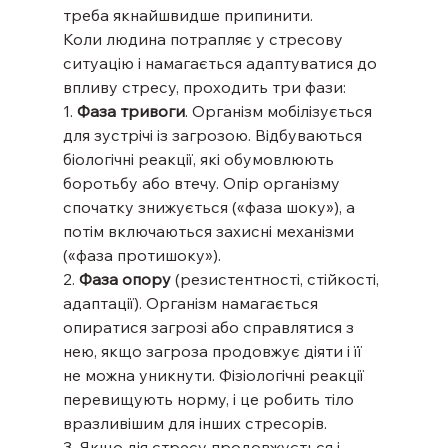
треба якнайшвидше припинити.
Коли людина потрапляє у стресову 
ситуацію і намагається адаптуватися до 
впливу стресу, проходить три фази:
1. 
Фаза тривоги
. Організм мобілізується 
для зустрічі із загрозою. Відбуваються 
біологічні реакції, які обумовлюють 
боротьбу або втечу. Опір організму 
спочатку знижується («фаза шоку»), а 
потім включаються захисні механізми 
(«фаза протишоку»).
2. 
Фаза опору
 (резистентності, стійкості, 
адаптації). Організм намагається 
опиратися загрозі або справлятися з 
нею, якщо загроза продовжує діяти і її 
не можна уникнути. Фізіологічні реакції 
перевищують норму, і це робить тіло 
вразливішим для інших стресорів.
3. Якщо дія стресу продовжується і 