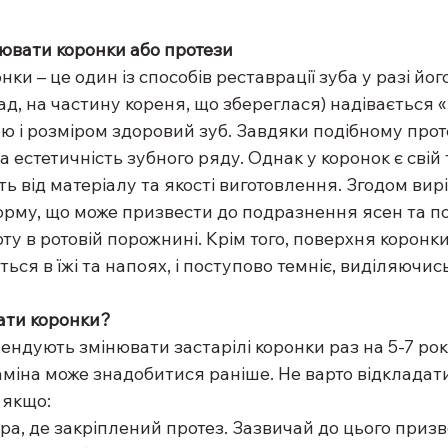
нювати коронки або протези
ки – це один із способів реставрації зуба у разі йог
д, на частину кореня, що збереглася) надівається «
 і розміром здоровий зуб. Завдяки подібному прот
а естетичність зубного ряду. Однак у коронок є свій 
ь від матеріалу та якості виготовлення. Згодом вирі
форму, що може призвести до подразнення ясен та по
у в ротовій порожнині. Крім того, поверхня коронки
ься в їжі та напоях, і поступово темніє, виділяючись
ати коронки?
ндують змінювати застарілі коронки раз на 5-7 років
міна може знадобитися раніше. Не варто відкладати 
 якщо:
пора, де закріплений протез. Зазвичай до цього приз