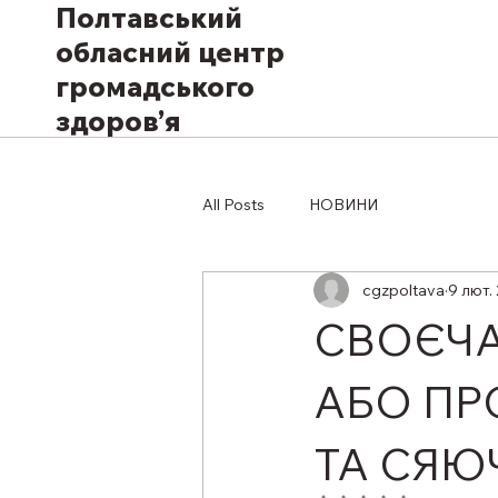
Полтавський
обласний центр
громадського
здоров’я
All Posts
НОВИНИ
cgzpoltava
9 лют.
СВОЄЧА
АБО ПР
ТА СЯЮ