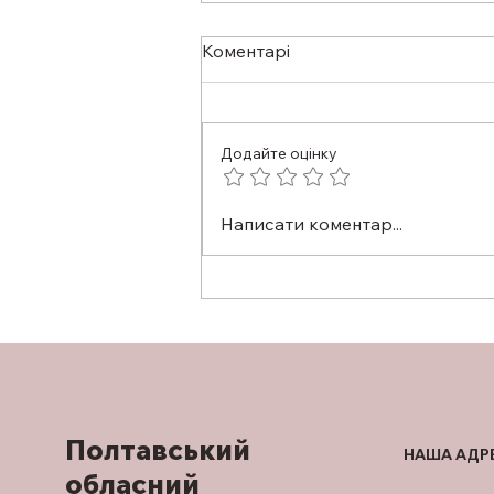
Коментарі
Додайте оцінку
ЗІР ПІД КОНТРОЛЕМ: ЧОМУ
Написати коментар...
ПРОФІЛАКТИЧНИЙ ОГЛЯД
У ОФТАЛЬМОЛОГА
ВАЖЛИВИЙ НАВІТЬ ЗА
ВІДСУТНОСТІ СКАРГ
Полтавський
НАША АДР
обласний