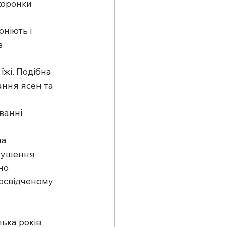
коронки 
ніють і 
з 
їжі. Подібна 
ання ясен та 
ванні 
а 
рушення 
но 
досвідченому 
ька років 