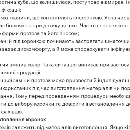
Частина зуба, що залишилася, поступово відмирає, і 
фіксації;
м'які тканини, що контактують із коронкою. Ясна черво
є болючість при дотику до них. Часто це пов'язано 
 форми протеза та його зносом;
орені й під коронкою починають застрягати шматочки 
 завдає дискомфорту, а й може спровокувати інфікув
вся чи змінив колір. Така ситуація виникає при застосу
гічної продукції.
нньої заміни протеза може призвести й індивідуальн
икористаних під час виготовлення матеріалів чи по
ування. Тому перед проведенням процедури необхід
йти до вибору коронки та довірити її встановлення 
 фахівцю.
отовлення коронок
езів залежить від матеріалів виготовлення. Якщо кіл