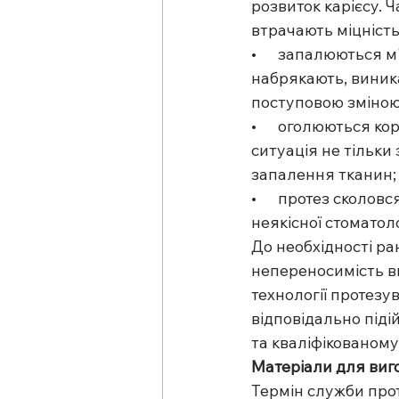
розвиток карієсу. 
втрачають міцність 
•      запалюються 
набрякають, виника
поступовою зміною
•      оголюються к
ситуація не тільки
запалення тканин;
•      протез сколо
неякісної стоматоло
До необхідності ра
непереносимість в
технології протез
відповідально піді
та кваліфікованому
Матеріали для виг
Термін служби прот