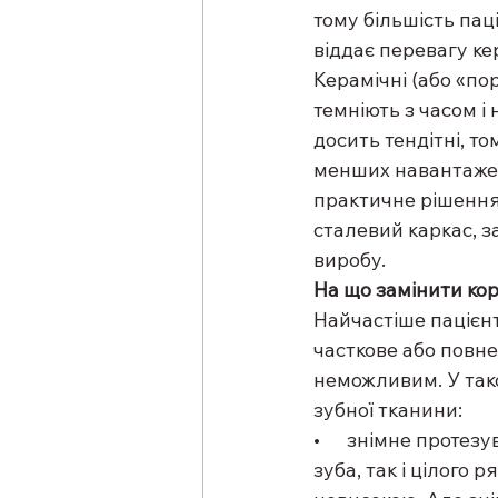
тому більшість паці
віддає перевагу ке
Керамічні (або «пор
темніють з часом і
досить тендітні, то
менших навантажен
практичне рішення
сталевий каркас, з
виробу.
На що замінити ко
Найчастіше пацієнт
часткове або повн
неможливим. У тако
зубної тканини:
•      знімне проте
зуба, так і цілого