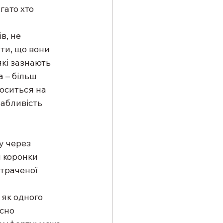
гато хто 
в, не 
ти, що вони 
які зазнають 
 – більш 
оситься на 
абливість 
у через 
 коронки 
траченої 
 як одного 
сно 