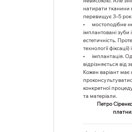
невисокою. Але зн
натирати тканини п
перевищує 3–5 рокі
•      мостоподібне
імплантовані зуби 
естетичність. Прот
технології фіксації
•      імплантація.
відрізняється від 
Кожен варіант має
проконсультуватися
конкретної процеду
та матеріали.
Петро Сіренко
платни