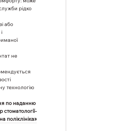
омфорту: може 
служби рідко 
і або 
і 
риманої 
нтат не 
омендується 
ості 
ну технологію 
ння по наданню 
 стоматології-
на поліклініка»