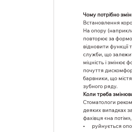
Чому потрібно змі
Встановлення корон
На опору (наприкла
повторює за формою
відновити функції т
служби, що залежит
міцність і змінює 
почуття дискомфорт
барвники, що містят
зубного ряду.
Коли треба змінюв
Стоматологи рекоме
деяких випадках за
фахівця «на потім»,
•      руйнується о