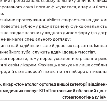
імний протез завдає своєму власнику значного диск
ротезного ложа і погано фіксуватися, а термін його 
в;
 незнімне протезування. «Міст» спирається на два жив
і повертає зубному ряду втрачену функціональність 
ез не завдає власнику жодного дискомфорту (за дот
) і не вимагає спеціального догляду;
 Один із найнадійніших, але й дорогих варіантів. Імпла
звичайного зуба, служить вдвічі довше «мостів».
 свої переваги, тому перед ухваленням рішення рек
 зі своїм лікарем. Фахівець врахує не лише особлив
ри, а й стан здоров'я пацієнта та підбере оптималь
, лікар-стоматолог ортопед вищої категорії відділе
х медичних послуг КП «Полтавський обласний центр
стоматологічна клініч