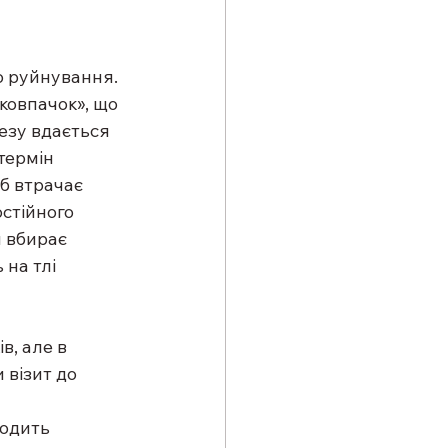
о руйнування. 
ковпачок», що 
езу вдається 
термін 
б втрачає 
стійного 
 вбирає 
 на тлі 
, але в 
візит до 
водить 