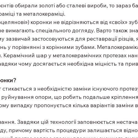
єнтів обирали золоті або сталеві вироби, то зараз ба
раміці та металокераміці.
целянові») коронки не відрізняються від «своїх» зубі
 не вимагають спеціального догляду. Варто також зна
му зазвичай застосовуються для реставрації різців, 
ь у порівнянні з корінними зубами. Металокераміка
. Керамічний шар у металокерамічних протезах нан
авдяки чому досягається необхідна міцність та прив
ронки?
 стикається з необхідністю заміни існуючого протез
е руйнування опори, що робить подальше кріплення
му випадку пропонується кілька варіантів заміни в
зування. Завдяки цій технології заповнюється нестача
 ряду, причому вартість процедури залишається відно