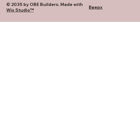
© 2035 by OBE Builders. Made with
Вверх
Wix Studio™