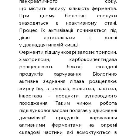
панкреатичного соку, 
що містить велику кількість ферментів. 
При цьому біологічні сполуки 
знаходяться в неактивному стані. 
Процес їх активізації починається під 
дією ентерокінази і жовчі 
у дванадцятипалій кишці.
Ферменти підшлунковрї залози: трипсин, 
хімотрипсин, карбоксипептидаза 
розщеплюють білкові складові 
продуктів харчування. Біологічно 
активне з’єднання ліпаза розщеплює 
жирну їжу, а амілаза, мальтоза, лактоза, 
інвертаза – продукти вуглеводного 
походження. Таким чином, робота 
підшлункової залози полягає у здійсненні 
дисиміляції продуктів харчування 
активними ферментами на окремі 
складові частини, які всмоктуються в 