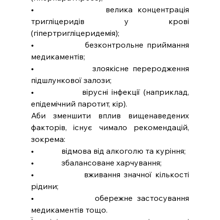
•              велика концентрація 
тригліцеридів у крові 
(гіпертригліцеридемія);
•              безконтрольне приймання 
медикаментів;
•              злоякісне переродження 
підшлункової залози;
•              вірусні інфекції (наприклад, 
епідемічний паротит, кір).
Аби зменшити вплив вищенаведених 
факторів, існує чимало рекомендацій, 
зокрема:
•              відмова від алкоголю та куріння;
•              збалансоване харчування;
•              вживання значної кількості 
рідини;
•              обережне застосування 
медикаментів тощо.