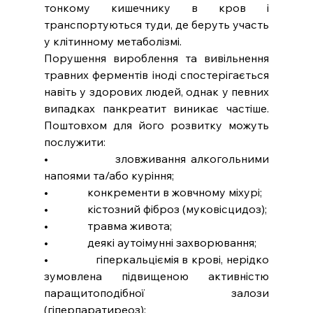
тонкому кишечнику в кров і 
транспортуються туди, де беруть участь 
у клітинному метаболізмі.
Порушення вироблення та вивільнення 
травних ферментів іноді спостерігається 
навіть у здорових людей, однак у певних 
випадках панкреатит виникає частіше. 
Поштовхом для його розвитку можуть 
послужити:
•              зловживання алкогольними 
напоями та/або куріння;
•              конкременти в жовчному міхурі;
•              кістозний фіброз (муковісцидоз);
•              травма живота;
•              деякі аутоімунні захворювання;
•              гіперкальціємія в крові, нерідко 
зумовлена підвищеною активністю 
паращитоподібної залози 
(гіперпаратиреоз);