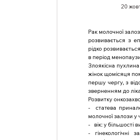
20 жов
Рак молочної залоз
розвивається з еп
рідко розвивається
в період менопаузи 
Злоякісна пухлина 
жінок щомісяця поми
першу чергу, з ві
зверненням до ліка
Розвитку онкозахв
-  статева принал
молочної залози у ч
-   вік: у більшост
- гінекологічні з