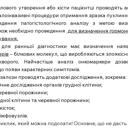
лового утворення або кісти пацієнтці проводять ас
малоінвазивні процедури отримання зразка пухлинно
дення патогістологічного аналізу з метою виз
кож необхідно проведення 
 для визначення гормоно
ування.
для ранньої діагностики має визначення наявн
ерів
– білкових молекул, що виробляються злоякісн
хворого. Найчастіше аналіз онкомаркери дозв
о появи характерних симптомів.
 залози проводять додаткові дослідження, зокрема:
рафічне дослідження органів грудної клітини;
в черевної порожнини;
 грудної клітини та черевної порожнини;
 кісток;
 лімфовузлів.
 виклик, який можна подолати! Основне, що не дасть