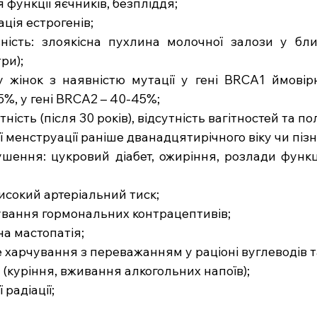
 функції яєчників, безпліддя;
ція естрогенів;
ність: злоякісна пухлина молочної залози у бли
три);
 у жінок з наявністю мутації у гені BRCA1 ймовірн
5%, у гені BRCA2 – 40-45%;
ітність (після 30 років), відсутність вагітностей та по
ої менструації раніше дванадцятирічного віку чи піз
ушення: цукровий діабет, ожиріння, розлади функц
 високий артеріальний тиск;
осування гормональних контрацептивів;
зна мастопатія;
е харчування з переважанням у раціоні вуглеводів та
ки (куріння, вживання алкогольних напоїв);
ї радіації;