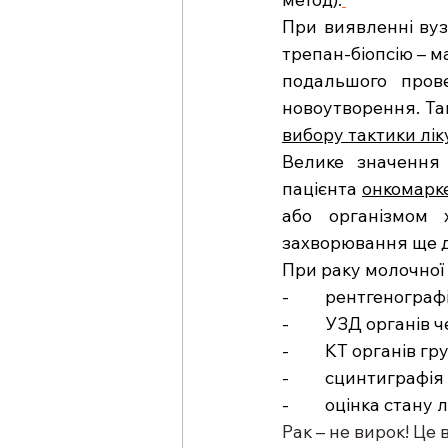
При виявленні вуз
трепан-біопсію – 
подальшого прове
новоутворення. Та
вибору тактики лік
Велике значення 
пацієнта 
онкомарк
або організмом 
захворювання ще д
При раку молочної
-         рентгеног
-         УЗД органі
-         КТ органів
-         сцинтиграфія
-         оцінка стану
Рак – не вирок! Це