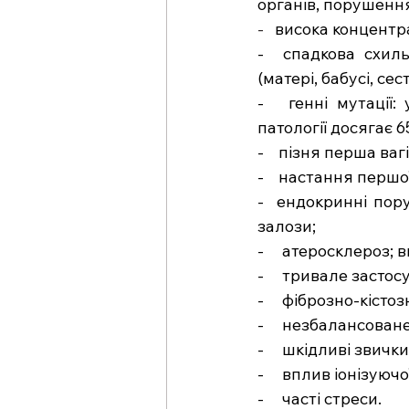
органів, порушення
-   
висока концентра
-  спадкова схиль
(матері, бабусі, сес
-   генні мутації:
патології досягає 6
-    пізня перша ваг
-    настання перш
-  ендокринні пор
залози;
-     атеросклероз;
-     тривале заст
-     фіброзно-кісто
-     незбалансован
-     шкідливі звич
-     вплив іонізуючо
-     часті стреси.