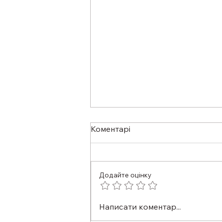
Коментарі
Додайте оцінку
ЗІР ПІД КОНТРОЛЕМ: ЧОМУ
Написати коментар...
ПРОФІЛАКТИЧНИЙ ОГЛЯД