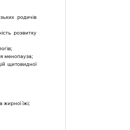
зьких родичів 
ість розвитку 
логів;
ня менопауза;
ій щитовидної 
 жирної їжі;