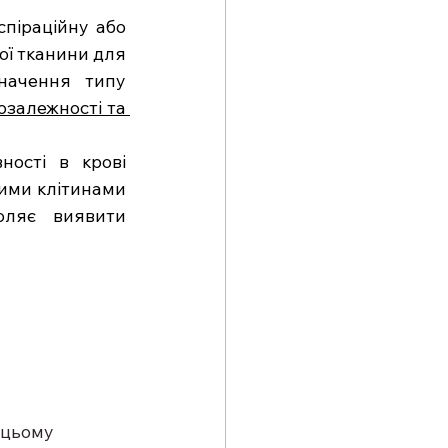
піраційну або 
ї тканини для 
начення типу 
залежності та 
ості в крові 
ими клітинами 
оляє виявити 
 цьому 