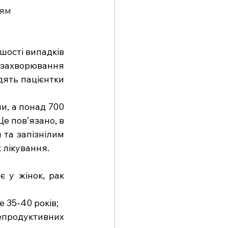
ням
шості випадків 
 захворювання 
ять пацієнтки 
, а понад 700 
е пов’язано, в 
та запізнілим 
 лікування.
 у жінок, рак 
е 35-40 років;
епродуктивних 