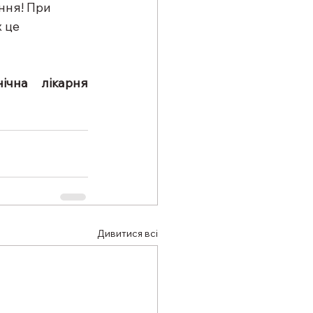
ння! При 
 це 
ічна лікарня 
Дивитися всі