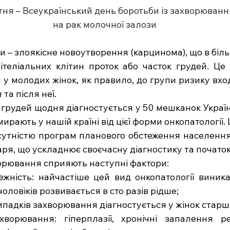
тня – Всеукраїнський день боротьби із захворюван
на рак молочної залози
и – злоякісне новоутворення (карцинома), що в біль
ітеліальних клітин проток або часток грудей. Це
 у молодих жінок, як правило, до групи ризику вход
та після неї.
грудей щодня діагностується у 50 мешканок України
рають у нашій країні від цієї форми онкопатології. Ц
дсутністю програм планового обстеження населення 
ря, що ускладнює своєчасну діагностику та початок
орювання сприяють наступні фактори:
ежність: найчастіше цей вид онкопатології виникає
оловіків розвивається в сто разів рідше;
і випадків захворювання діагностується у жінок старш
ахворювання: гіперплазії, хронічні запалення р