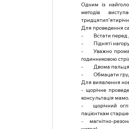
Одним із найголо
методів виступ
тридцятип’ятирічн
Для проведення сам
-         Встати пе
-         Підняті на
-     Уважно прома
годинниковою стрі
-         Двома пал
-         Обмацати г
Для виявлення нов
- щорічне провед
консультація мамол
-   щорічний огл
пацієнткам старше 
-   
магнітно-резон
метод).