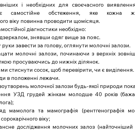
вніших і необхідних для своєчасного виявлення
ає самостійне обстеження, яке кожна жі
ого віку повинна проводити щомісяця.
остійної діагностики необхідно:
ред дзеркалом, знявши одяг вище за пояс.
гору руки завести за голову, оглянути молочні залози.
цати молочні залози, починаючи з верхніх зовнішні
лкою просуваючись до нижніх ділянок.
ьцями стиснути сосок, щоб перевірити, чи є виділення.
руди в положенні лежачи.
оутворень молочної залози будь-якої природи пока
ення УЗД грудей жінкам молодше 40 років (бажа
ога);
яд мамолога та мамографія (рентгенографія мол
сорокарічного віку;
ансне дослідження молочних залоз (найточніший 