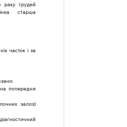
 раку грудей 
нка старша 
х часток і за 
зано:
на попередня 
очних залоз) 
діагностичний 