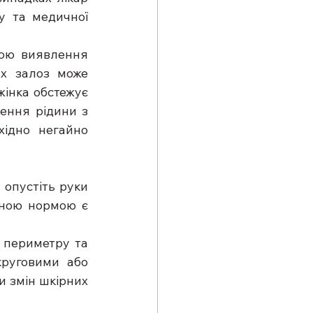
 та медичної 
ою виявлення 
х залоз може 
інка обстежує 
ення рідини з 
хідно негайно 
 опустіть руки 
чною нормою є 
 периметру та 
руговими або 
 змін шкірних 