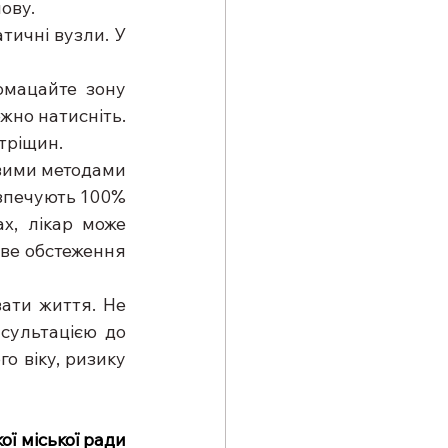
ову.
ичні вузли. У 
омацайте зону 
жно натисніть. 
 тріщин.
вими методами 
езпечують 100% 
х, лікар може 
ве обстеження 
ати життя. Не 
сультацією до 
 віку, ризику 
ї міської ради 