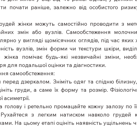
и почати раніше, залежно від особистого ризику
рудей жінки можуть самостійно проводити з мет
айних змін або вузлів. Самообстеження молочни
ярно у вигляді щомісячних оглядів, під час яких ж
ність вузлів, змін форми чи текстури шкіри, виділ
 жінка помічає будь-які незвичайні зміни, необ
ря для подальшої оцінки та діагностики.
ння самообстеження:
и перед дзеркалом. Зніміть одяг та спідню білизну,
ініть груди, а саме їх форму та розмір. Фізіологі
ї асиметрії.
за голову і ретельно промацайте кожну залозу по її
 Рухайтеся з легким натиском навколо грудей к
ми. На цьому етапі оцініть наявність ущільнень чи