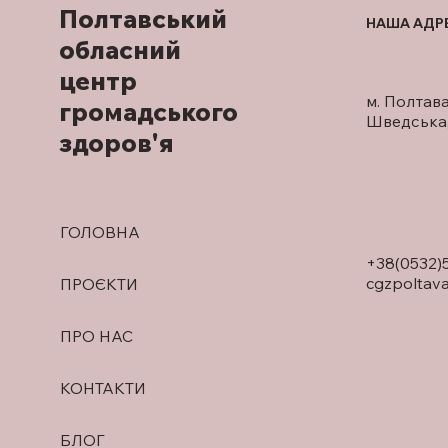
Полтавський
НАША АДР
обласний
центр
м. Полтава
громадського
Шведська,
здоров'я
ГОЛОВНА
+38(0532)
cgzpoltav
ПРОЄКТИ
ПРО НАС
КОНТАКТИ
БЛОГ