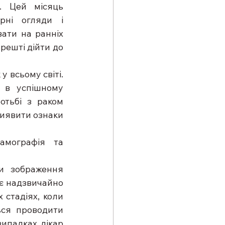
 Цей місяць 
ні огляди і 
ати на ранніх 
решті дійти до 
 всьому світі. 
 в успішному 
тьбі з раком 
иявити ознаки 
мографія та 
и зображення 
є надзвичайно 
стадіях, коли 
ся проводити 
ипадках лікар 