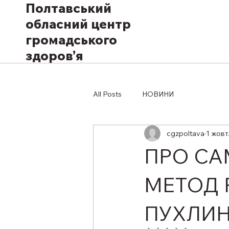
Полтавський
обласний центр
громадського
здоров’я
All Posts
НОВИНИ
cgzpoltava
1 жовт
ПРО СА
МЕТОД 
ПУХЛИН