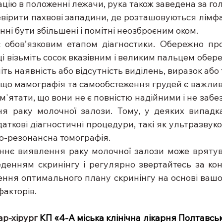
пацію в положенні лежачи, рука також заведена за гол
евірити пахвові западини, де розташовуються лімфат
нні бути збільшені і помітні неозброєним оком.
є обов’язковим етапом діагностики. Обережно пр
і візьміть сосок вказівним і великим пальцем обере
іть наявність або відсутність виділень, виразок або
 що мамографія та самообстеження грудей є важли
ам'ятати, що вони не є повністю надійними і не заб
я раку молочної залози. Тому, у деяких випадка
ткові діагностичні процедури, такі як ультразвуко
но-резонансна томографія.
ннє виявлення раку молочної залози може врятув
еденням скринінгу і регулярно звертайтесь за кон
ння оптимального плану скринінгу на основі вашого
факторів.
ар-хірург 
КП «4-А міська клінічна лікарня Полтавсько