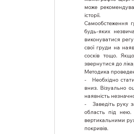
може рекомендуват
історії.
Самообстеження г
будь-яких незвич
виконуватися регул
свої груди на наяв
сосків тощо. Якщо
звернутися до ліка
Методика проведе
-   Необхідно стат
вниз. Візуально оц
наявність незначно
-   Заведіть руку 
область під нею.
вертикальними руха
покривів.