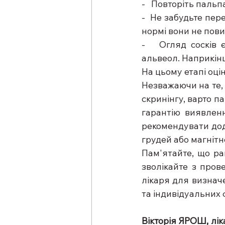
-   Повторіть паль
-  Не забудьте пер
нормі вони не пови
-   Огляд сосків 
альвеол. Наприкінц
На цьому етапі оцін
Незважаючи на те,
скринінгу, варто п
гарантію виявленн
рекомендувати дода
грудей або магніт
Пам'ятайте, що ра
зволікайте з пров
лікаря для визначе
та індивідуальних 
Вікторія ЯРОШ, лік