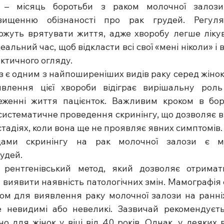
 – місяць боротьби з раком молочної залози.
вищенню обізнаності про рак грудей. Регуляр
жуть врятувати життя, адже хворобу легше лікув
деальний час, щоб відкласти всі свої «мені ніколи» і в
ктичного огляду.
 є одним з найпоширеніших видів раку серед жінок у
влення цієї хвороби відіграє вирішальну роль
еженні життя пацієнток. Важливим кроком в боро
 систематичне проведення скринінгу, що дозволяє в
стадіях, коли вона ще не проявляє явних симптомів.
ами скринінгу на рак молочної залози є ма
удей.
рентгенівський метод, який дозволяє отримат
 виявити наявність патологічних змін. Мамографія 
м для виявлення раку молочної залози на ранніх 
 невидимі або невеликі. Зазвичай рекомендуєть
 для жінок у віці від 40 років. Однак, у деяких в