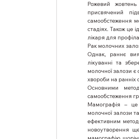
Рожевий жовтень
присвячений під
самообстеження мо
стадіях. Також це і
лікаря для профіла
Рак молочних залоз
Однак, раннє вия
лікуванні та збер
молочної залози є
хвороби на ранніх 
Основними метод
самообстеження гр
Мамографія – це 
молочної залози та
ефективним методо
новоутворення ще
мамографію щорічно