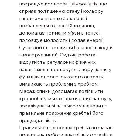
покращує кровообіг і лімфовідтік, що 
сприяє поліпшенню стану і кольору 
шкіри, зменшенню запалень і 
позбавлення від застійних явищ, 
допомагає тримати м'язи в тонусі, 
подовжує молодість і додає енергії.
Сучасний спосіб життя більшості людей 
– малорухливий. Сидяча робота і 
відсутність регулярних фізичних 
навантажень провокують порушення у 
функціях опорно-рухового апарату, 
викликають проблеми з хребтом. 
Масаж спини допомагає поліпшити 
кровообіг у м'язах, зняти в них напругу, 
локалізувати біль і з часом відновити 
правильне положення хребта і його 
працездатність.
Правильне положення хребта визначає 
правильну роботу внутрішніх органів, а 