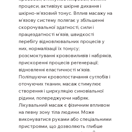
процеси, активізує шкірне дихання і 
шкірно-м'язовий тонус. Вплив масажу на 
м'язову систему полягає у збільшенні 
скорочувальної здатності, сили і 
працездатності м'язів, швидкості 
перебігу відновлювальних процесів у 
них, нормалізації їх тонусу; 
розсмоктуванні крововиливів і набряків, 
прискоренні процесів регенерації; 
відновленні еластичності м'язів. 
Поліпшуючи кровопостачання суглобів і 
оточуючих тканин, масаж стимулює 
створення і циркуляцію синовіальної 
рідини, попереджуючи набряк.
Лікувальний масаж є фізичним впливом 
на певну зону тіла людини. Може 
виконуватися руками або спеціальними 
пристроями, що дозволяють глибше 