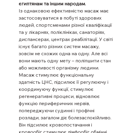
єгиптянам та іншим народам.
Із однаковою ефективністю масаж має 
застосовуватися в побуті здорових 
людей, спортсменами різної кваліфікації 
та у лікарнях, поліклініках, санаторіях, 
диспансерах, центрах реабілітації. У світі 
існує багато різних систем масажу, 
зовсім не схожих одна на одну. Але всі 
вони мають одну мету – поліпшити стан 
або можливості організму людини.
Масаж стимулює функціональну 
здатність ЦНС, підсилює її регулюючу і 
координуючу функції, стимулює 
регенеративні процеси, відновлює 
функцію периферичних нервів, 
попереджуючи судинні і трофічні 
розлади, загалом діє болезаспокійливо. 
Він підсилює кровопостачання і 
кровообіг, стимулює лімфообіг, обмінні 