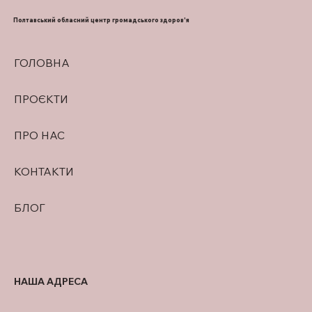
РОЗПІЗНАТИ ОЗНАКИ ПЕРЕГРІВАННЯ
ТА НАДАТИ ПЕРШУ ДОПОМОГУ
Полтавський обласний центр громадського здоров'я
ГОЛОВНА
ПРОЄКТИ
ПРО НАС
КОНТАКТИ
БЛОГ
НАША АДРЕСА