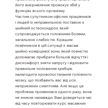
його викривлення провокує збій у 
функціях всього організму.
Частим супутником офісних працівників 
і людей із неправильною поставою є 
шийний остеохондроз, який 
супроводжується головними болями, 
загальною слабкістю. Кращим 
помічником в цій ситуації є масаж 
шийно-комірцевої зони, який повністю 
допомагає прибрати больові відчуття і 
дискомфорт, зняти напругу і відновити 
правильне положення хребців, 
налагодити кровопостачання головного 
мозку, що позбавить вас від усіх 
неприємних симптомів. Але якщо ця 
проблема проявилася одного разу, вона 
не зникне назавжди. Вам доведеться час 
від часу повторювати курс масажних 