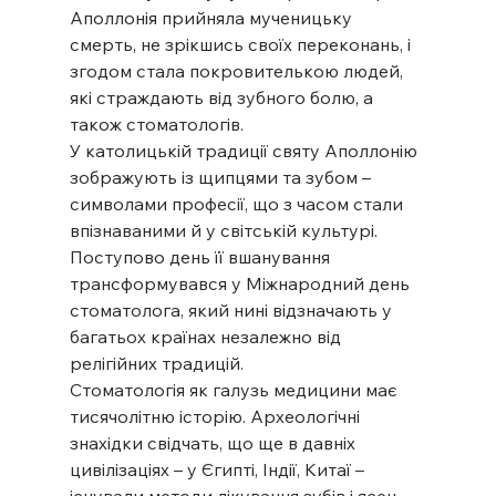
Аполлонія прийняла мученицьку 
смерть, не зрікшись своїх переконань, і 
згодом стала покровителькою людей, 
які страждають від зубного болю, а 
також стоматологів.
У католицькій традиції святу Аполлонію 
зображують із щипцями та зубом – 
символами професії, що з часом стали 
впізнаваними й у світській культурі. 
Поступово день її вшанування 
трансформувався у Міжнародний день 
стоматолога, який нині відзначають у 
багатьох країнах незалежно від 
релігійних традицій.
Стоматологія як галузь медицини має 
тисячолітню історію. Археологічні 
знахідки свідчать, що ще в давніх 
цивілізаціях – у Єгипті, Індії, Китаї – 