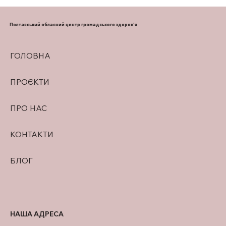
ФАХІВЦІ ІЗ СУПРОВОДУ ВЕТЕРАНІВ
МЕДИЧНИХ ЗАКЛАДІВ ПОЛТАВЩИНИ
ВЕДУТЬ ПОШУК ЕФЕКТИВНИХ
Полтавський обласний центр громадського здоров'я
РІШЕНЬ
ГОЛОВНА
ПРОЄКТИ
ПРО НАС
КОНТАКТИ
БЛОГ
НАША АДРЕСА