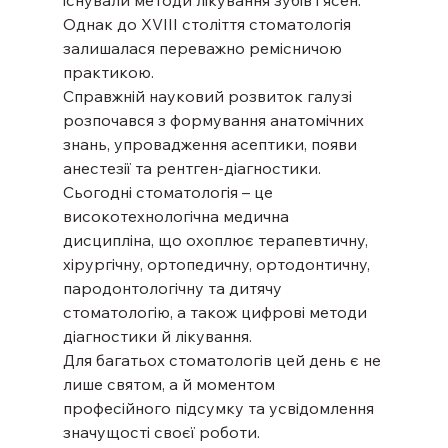
існували методи лікування зубів і ясен. 
Однак до XVIII століття стоматологія 
залишалася переважно ремісничою 
практикою.
Справжній науковий розвиток галузі 
розпочався з формування анатомічних 
знань, упровадження асептики, появи 
анестезії та рентген-діагностики. 
Сьогодні стоматологія – це 
високотехнологічна медична 
дисципліна, що охоплює терапевтичну, 
хірургічну, ортопедичну, ортодонтичну, 
пародонтологічну та дитячу 
стоматологію, а також цифрові методи 
діагностики й лікування.
Для багатьох стоматологів цей день є не 
лише святом, а й моментом 
професійного підсумку та усвідомлення 
значущості своєї роботи.