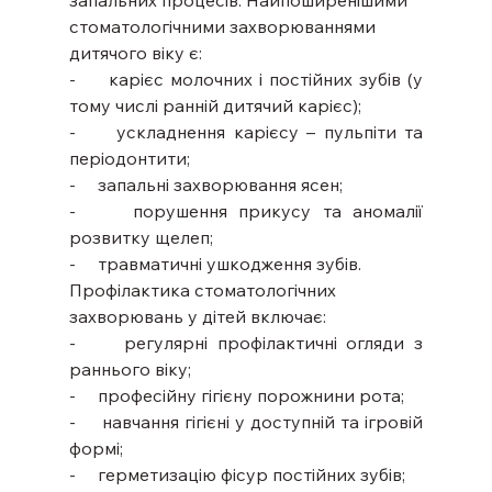
запальних процесів. Найпоширенішими 
стоматологічними захворюваннями 
дитячого віку є:
-     карієс молочних і постійних зубів (у 
тому числі ранній дитячий карієс);
-     ускладнення карієсу – пульпіти та 
періодонтити;
-     запальні захворювання ясен;
-     порушення прикусу та аномалії 
розвитку щелеп;
-     травматичні ушкодження зубів.
Профілактика стоматологічних 
захворювань у дітей включає:
-     регулярні профілактичні огляди з 
раннього віку;
-     професійну гігієну порожнини рота;
-     навчання гігієні у доступній та ігровій 
формі;
-     герметизацію фісур постійних зубів;