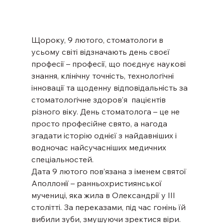
Щороку, 9 лютого, стоматологи в 
усьому світі відзначають день своєї 
професії – професії, що поєднує наукові 
знання, клінічну точність, технологічні 
інновації та щоденну відповідальність за 
стоматологічне здоров’я  пацієнтів 
різного віку. День стоматолога – це не 
просто професійне свято, а нагода 
згадати історію однієї з найдавніших і 
водночас найсучасніших медичних 
спеціальностей.
Дата 9 лютого пов’язана з іменем святої 
Аполлонії – ранньохристиянської 
мучениці, яка жила в Олександрії у III 
столітті. За переказами, під час гонінь їй 
вибили зуби, змушуючи зректися віри. 