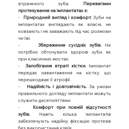
втраченого зуба. 
Перевагами 
протезування на імплантатах є:
-  
Природний вигляд і комфорт.
 Зуби на 
імплантатах виглядають як власні, не 
ковзають і не заважають під час розмови 
чи їжі.
-     
Збереження сусідніх зубів.
 Не 
потрібно обточувати здорові зуби, як 
при класичних мостах.
-  
Запобігання втраті кістки.
 Імплантат 
передає навантаження на кістку, що 
перешкоджає її атрофії.
-   
Надійність і довговічність.
 За умови 
правильного догляду імплантати можуть 
служити десятиліттями.
-    
Комфорт при повній відсутності 
зубів.
 Навіть кілька імплантатів 
забезпечують надійну фіксацію протезів 
без використання клеїв.