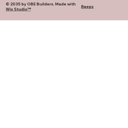
© 2035 by OBE Builders. Made with
Вверх
Wix Studio™