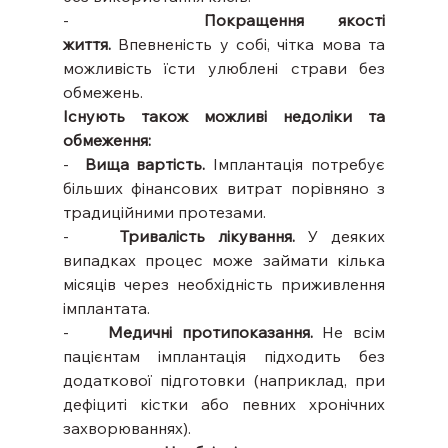
-    
Покращення якості 
життя.
 Впевненість у собі, чітка мова та 
можливість їсти улюблені страви без 
обмежень.
Існують також можливі недоліки та 
обмеження:
-  
Вища вартість.
 Імплантація потребує 
більших фінансових витрат порівняно з 
традиційними протезами.
-    
Тривалість лікування.
 У деяких 
випадках процес може займати кілька 
місяців через необхідність приживлення 
імплантата.
-    
Медичні протипоказання.
 Не всім 
пацієнтам імплантація підходить без 
додаткової підготовки (наприклад, при 
дефіциті кістки або певних хронічних 
захворюваннях).