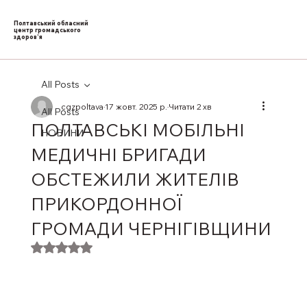
Полтавський обласний
центр громадського
здоров’я
All Posts
cgzpoltava
17 жовт. 2025 р.
Читати 2 хв
All Posts
ПОЛТАВСЬКІ МОБІЛЬНІ
НОВИНИ
МЕДИЧНІ БРИГАДИ
ОБСТЕЖИЛИ ЖИТЕЛІВ
ПРИКОРДОННОЇ
ГРОМАДИ ЧЕРНІГІВЩИНИ
Оцінка: NaN з 5 зірок.