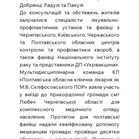
Добрянці, Радулі та Пакулі.
До консультацій та обстежень жителів 
залучалися спеціалісти лікувально-
профілактичних установ та фахівці з 
Чернігівського, Київського, Черкаського 
та Полтавського обласних центрів 
контролю та профілактики хвороб, а 
також фахівці Національного інституту 
раку та представники ДП «Укрвакцина».
Мультидисциплінарна команда КП 
«Полтавська обласна клінічна лікарня ім. 
М.В. Скліфосовського ПОР» взяла участь 
у виїзді до прикордонної громади смт 
Любеч Чернігівської області для 
комплексного медичного огляду 
населення. Протягом дня полтавські 
фахівці надали кваліфіковану допомогу 
мешканцям громади, провівши десятки 
обстежень і консультацій.
Полтавські 