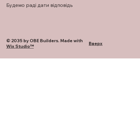
Будемо раді дати відповідь
© 2035 by OBE Builders. Made with
Вверх
Wix Studio™