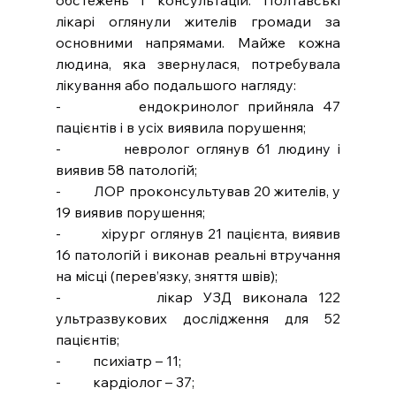
лікарі оглянули жителів громади за 
основними напрямами. Майже кожна 
людина, яка звернулася, потребувала 
лікування або подальшого нагляду:
-         ендокринолог прийняла 47 
пацієнтів і в усіх виявила порушення;
-         невролог оглянув 61 людину і 
виявив 58 патологій;
-         ЛОР проконсультував 20 жителів, у 
19 виявив порушення;
-         хірург оглянув 21 пацієнта, виявив 
16 патологій і виконав реальні втручання 
на місці (перев’язку, зняття швів);
-         лікар УЗД виконала 122 
ультразвукових дослідження для 52 
пацієнтів;
-         психіатр – 11;
-         кардіолог – 37;