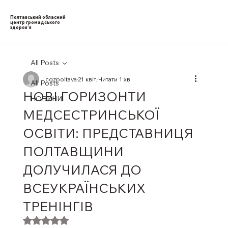
Полтавський обласний
центр громадського
здоров’я
All Posts
cgzpoltava
21 квіт.
Читати 1 хв
All Posts
НОВІ ГОРИЗОНТИ
НОВИНИ
МЕДСЕСТРИНСЬКОЇ
ОСВІТИ: ПРЕДСТАВНИЦЯ
ПОЛТАВЩИНИ
ДОЛУЧИЛАСЯ ДО
ВСЕУКРАЇНСЬКИХ
ТРЕНІНГІВ
Оцінка: NaN з 5 зірок.