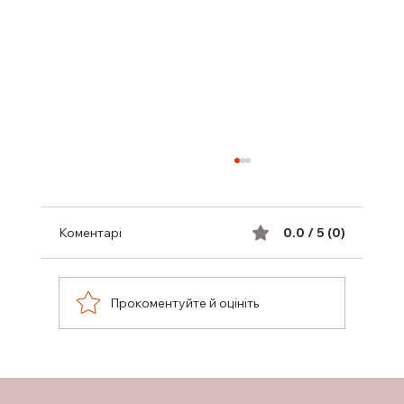
Коментарі
0.0 / 5 (0)
Прокоментуйте й оцініть
КОМП’ЮТЕРНИЙ ЗОРОВИЙ СИНДРОМ
ОЧЕЙ: СИМПТОМИ ТА ЛІКУВАННЯ