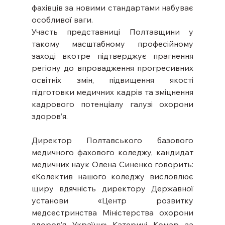
фахівців за новими стандартами набуває 
особливої ваги.
Участь представниці Полтавщини у 
такому масштабному професійному 
заході вкотре підтверджує прагнення 
регіону до впровадження прогресивних 
освітніх змін, підвищення якості 
підготовки медичних кадрів та зміцнення 
кадрового потенціалу галузі охорони 
здоров’я.
Директор Полтавського базового 
медичного фахового коледжу, кандидат 
медичних наук Олена Синенко говорить: 
«Колектив нашого коледжу висловлює 
щиру вдячність директору Державної 
установи «Центр розвитку 
медсестринства Міністерства охорони 
здоров’я України» Катерині Комар за 