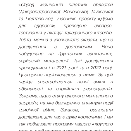
«
Серед мешканців пілотних областей 
(Дніпропетровської, Рівненської, Львівської 
та Полтавської), учасників проєкту «Діємо 
для здоров’я», проведено експрес-
тестування у вигляді телефонного інтерв’ю. 
Тобто, можна з упевненістю сказати, що це 
дослідження є достовірним. Воно 
побудоване на ґрунтовних запитаннях, 
серйозній методології. Такі дослідження 
проводилися і в 2021 році та в 2022 році. 
Цьогорічне порівнювалося з ними. За цей 
період спостерігаються певні зміни в 
обізнаності та сприйнятті респондентів. 
Зокрема, щодо стану власного ментального 
здоров’я, на яке безперечно вплинули події 
трирічної війни. Загалом,  результати 
досліджень для нас є дуже корисними. І ми 
так побудували програму нашого «круглого 
столу», щоб поетапно разом проаналізувати 