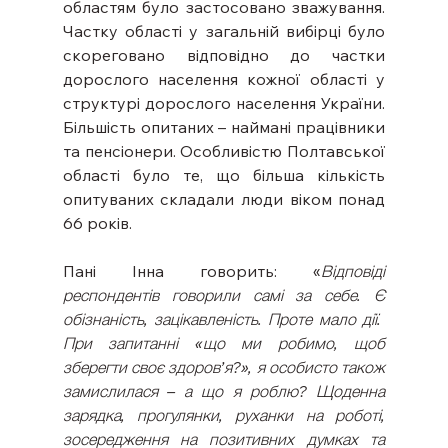
областям було застосовано зважування. 
Частку області у загальній вибірці було 
скореговано відповідно до частки 
дорослого населення кожної області у 
структурі дорослого населення України. 
Більшість опитаних – наймані працівники 
та пенсіонери. Особливістю Полтавської 
області було те, що більша кількість 
опитуваних складали люди віком понад 
66 років.
Пані Інна говорить: «
Відповіді 
респондентів говорили самі за себе. Є 
обізнаність, зацікавленість. Проте мало дії.
При запитанні «що ми робимо, щоб 
зберегти своє здоров’я?», я особисто також 
замислилася – а що я роблю? Щоденна 
зарядка, прогулянки, руханки на роботі, 
зосередження на позитивних думках та 