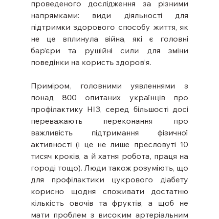
проведеного дослідження за різними 
напрямками: види діяльності для 
підтримки здорового способу життя, як 
не це вплинула війна, які є головні 
бар’єри та рушійні сили для зміни 
поведінки на користь здоров’я.
Приміром, головними уявленнями з 
понад 800 опитаних українців про 
профілактику НІЗ, серед більшості досі 
переважають переконання про 
важливість підтримання фізичної 
активності (і це не лише пресловуті 10 
тисяч кроків, а й хатня робота, праця на 
городі тощо). Люди також розуміють, що 
для профілактики цукрового діабету 
корисно щодня споживати достатню 
кількість овочів та фруктів, а щоб не 
мати проблем з високим артеріальним 