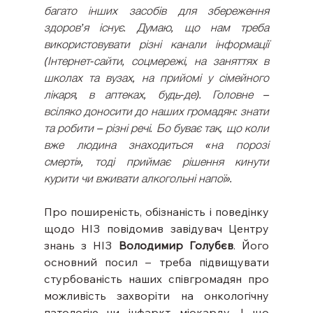
багато інших засобів для збереження 
здоров’я існує. Думаю, що нам треба 
використовувати різні канали інформації 
(Інтернет-сайти, соцмережі, на заняттях в 
школах та вузах, на прийомі у сімейного 
лікаря, в аптеках, будь-де). Головне – 
всіляко доносити до наших громадян: знати 
та робити – різні речі. Бо буває так, що коли 
вже людина знаходиться «на порозі 
смерті», тоді приймає рішення кинути 
курити чи вживати алкогольні напої».
Про поширеність, обізнаність і поведінку 
щодо НІЗ повідомив завідувач Центру 
знань з НІЗ 
Володимир Голубєв
. Його 
основний посил – треба підвищувати 
стурбованість наших співгромадян про 
можливість захворіти на онкологічну 
патологію чи інфаркт міокарду. І що 