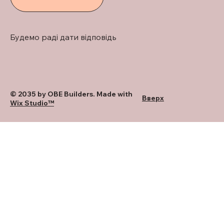
Будемо раді дати відповідь
© 2035 by OBE Builders. Made with
Вверх
Wix Studio™