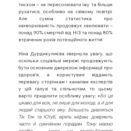
тиском – не пересолювати їжу та більше 
рухатися, особливо на свіжому повітрі. 
Але сумна статистика про 
захворюваність продовжує хвилювати – 
понад 90% смертей від НІЗ та понад 80% 
втрачених років потенційного життя!
Ніна Дурдикулиєва звернула увагу, що 
оскільки соціальні мережі продовжують 
бути основним джерелом інформації про 
здоров’я, а користувачі віддають 
перевагу сторінкам і каналам експертів 
у цій галузі та спільнотам, то цьому 
варто приділити особливу увагу: «
Бо це 
цікаво для всіх, не лише для молоді, а й для 
людей старшого віку. Більшість дивляться 
Тік Ток та Ютуб, вірять міфам, довіряють 
часто й сумнівним порадам. Тому маємо 
пробіл – мало ще лікарів-блогерів 