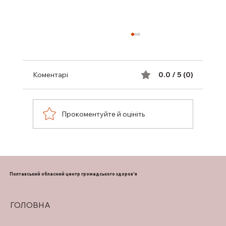
Коментарі
0.0 / 5 (0)
Прокоментуйте й оцініть
ФАХІВЦІ ІЗ СУПРОВОДУ ВЕТЕРАНІВ
МЕДИЧНИХ ЗАКЛАДІВ ПОЛТАВЩИНИ
ВЕДУТЬ ПОШУК ЕФЕКТИВНИХ
Полтавський обласний центр громадського здоров'я
РІШЕНЬ
ГОЛОВНА