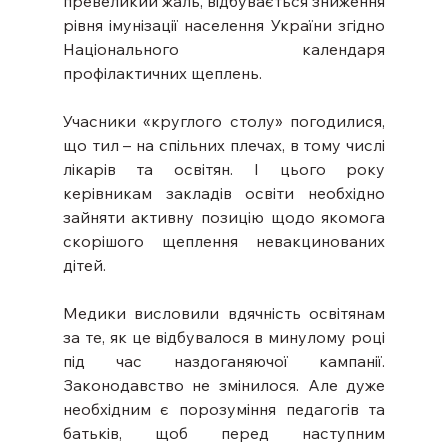
превеликий жаль, відбувається зниження 
рівня імунізації населення України згідно 
Національного календаря 
профілактичних щеплень.
Учасники «круглого столу» погодилися, 
що тил – на спільних плечах, в тому числі 
лікарів та освітян. І цього року 
керівникам закладів освіти необхідно 
зайняти активну позицію щодо якомога 
скорішого щеплення невакцинованих 
дітей.
Медики висловили вдячність освітянам 
за те, як це відбувалося в минулому році 
під час наздоганяючої кампанії. 
Законодавство не змінилося. Але дуже 
необхідним є порозуміння педагогів та 
батьків, щоб перед наступним 