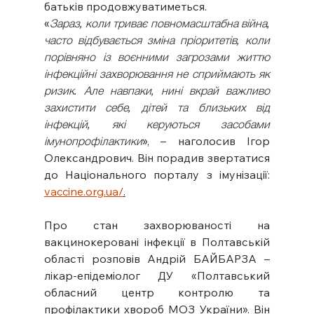
батьків продовжуватиметься.
«
Зараз, коли триває повномасштабна війна, 
часто відбувається зміна пріоритетів, коли 
порівняно із воєнними загрозами життю 
інфекційні захворювання не сприймають як 
ризик. Але навпаки, нині вкрай важливо 
захистити себе, дітей та близьких від 
інфекцій, які керуються засобами 
імунопрофілактики
», – наголосив Ігор 
Олександрович. Він порадив звертатися 
до Національного порталу з імунізації: 
vaccine.org.ua/
.
Про стан захворюваності на 
вакцинокеровані інфекції в Полтавській 
області розповів Андрій БАЙБАРЗА – 
лікар-епідеміолог ДУ «Полтавський 
обласний центр контролю та 
профілактики хвороб МОЗ України». Він 