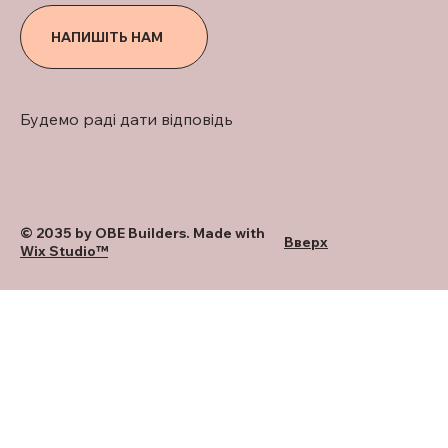
НАПИШІТЬ НАМ
Будемо раді дати відповідь
© 2035 by OBE Builders. Made with
Вверх
Wix Studio™