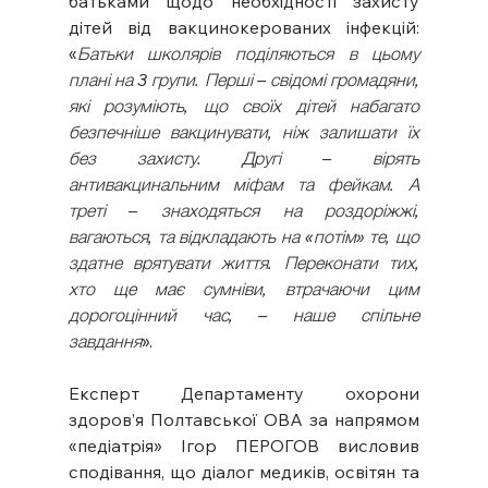
батьками щодо необхідності захисту 
дітей від вакцинокерованих інфекцій: 
«
Батьки школярів поділяються в цьому 
плані на 3 групи. Перші – свідомі громадяни, 
які розуміють, що своїх дітей набагато 
безпечніше вакцинувати, ніж залишати їх 
без захисту. Другі – вірять 
антивакцинальним міфам та фейкам. А 
треті – знаходяться на роздоріжжі, 
вагаються, та відкладають на «потім» те, що 
здатне врятувати життя. Переконати тих, 
хто ще має сумніви, втрачаючи цим 
дорогоцінний час, – наше спільне 
завдання
».
Експерт Департаменту охорони 
здоров’я Полтавської ОВА за напрямом 
«педіатрія» Ігор ПЕРОГОВ висловив 
сподівання, що діалог медиків, освітян та 