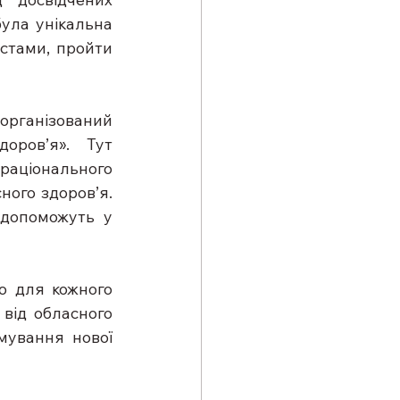
ула унікальна 
стами, пройти 
рганізований 
ров’я». Тут 
аціонального 
ого здоров’я. 
допоможуть у 
ю для кожного 
від обласного 
мування нової 