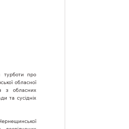
 турботи про 
ької обласної 
в з обласних 
и та сусідніх 
рнещинської 
досвідчених 