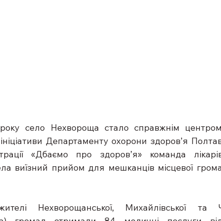
року село Нехвороща стало справжнім центром
 ініціативи Департаменту охорони здоров’я Полтавс
істрації «Дбаємо про здоров’я» команда лікарі
ла виїзний прийом для мешканців місцевої громад
телі Нехворощанської, Михайлівської та Че
на) громад отримали 84 медичні послуги від 