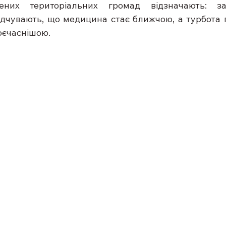
ених територіальних громад відзначають: за
відчувають, що медицина стає ближчою, а турбота п
оєчаснішою.