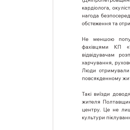
кардіолога, окуліс
нагода безпосеред
обстеження та отр
Не меншою популя
фахівцями КП «П
відвідувачам роз
харчування, рухово
Люди отримували 
повсякденному жит
Такі виїзди довод
жителя Полтавщини
центру. Це не лиш
культури піклуванн