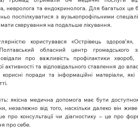
та, невролога та ендокринолога. Для багатьох це б
ньо поспілкуватися з вузькопрофільними спеціалі
имати скерування на подальше лікування.
рністю користувався «Острівець здоров’я», о
олтавський обласний центр громадського здо
повідали про важливість профілактики хвороб, р
ї активності та відповідального ставлення до власн
корисні поради та інформаційні матеріали, які 
ті.
ять: якісна медична допомога має бути доступно
, незалежно від того, наскільки далеко він живе 
е про консультації чи діагностику – це про фор
я про себе.