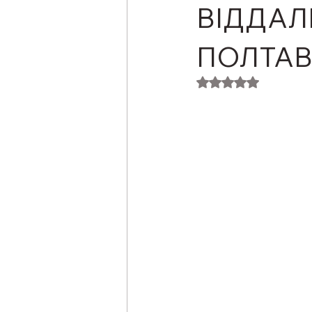
ВІДДАЛ
ПОЛТА
Оцінка: NaN з 5 з