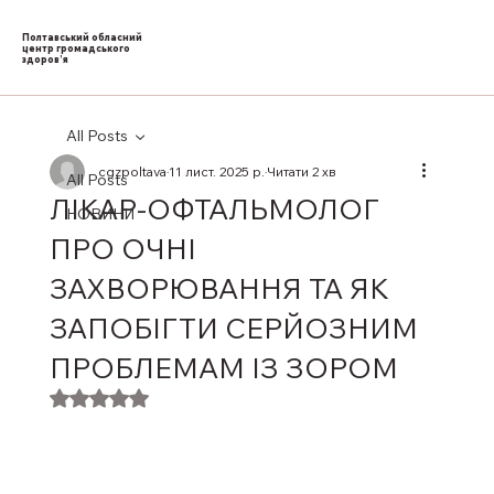
Полтавський обласний
центр громадського
здоров’я
All Posts
cgzpoltava
11 лист. 2025 р.
Читати 2 хв
All Posts
ЛІКАР-ОФТАЛЬМОЛОГ
НОВИНИ
ПРО ОЧНІ
ЗАХВОРЮВАННЯ ТА ЯК
ЗАПОБІГТИ СЕРЙОЗНИМ
ПРОБЛЕМАМ ІЗ ЗОРОМ
Оцінка: NaN з 5 зірок.