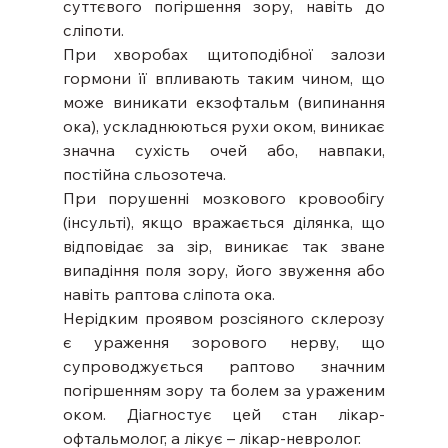
суттєвого погіршення зору, навіть до 
сліпоти.
При хворобах щитоподібної залози 
гормони її впливають таким чином, що 
може виникати екзофтальм (випинання 
ока), ускладнюються рухи оком, виникає 
значна сухість очей або, навпаки, 
постійна сльозотеча.
При порушенні мозкового кровообігу 
(інсульті), якщо вражається ділянка, що 
відповідає за зір, виникає так зване 
випадіння поля зору, його звуження або 
навіть раптова сліпота ока.
Нерідким проявом розсіяного склерозу 
є ураження зорового нерву, що 
супроводжується раптово значним 
погіршенням зору та болем за ураженим 
оком. Діагностує цей стан лікар-
офтальмолог, а лікує – лікар-невролог.