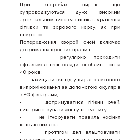
При хворобах нирок, що 
супроводжуються дуже високим 
артеріальним тиском, виникає ураження 
сітківки та зорового нерву, як при 
гіпертонії.
Попередження хвороб очей включає 
дотримання простих правил:
-     регулярно проходити 
офтальмологічні огляди, особливо після 
40 років;
-     захищати очі від ультрафіолетового 
випромінювання за допомогою окулярів 
з УФ-фільтрами;
-     дотримуватися гігієни очей, 
використовувати якісну косметику;
-     не ігнорувати правила носіння 
контактних лінз;
-     протягом дня влаштовувати 
періодичні перерви під час роботи за 