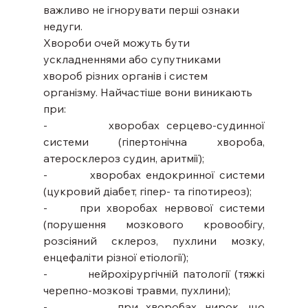
важливо не ігнорувати перші ознаки 
недуги.
Хвороби очей можуть бути 
ускладненнями або супутниками 
хвороб різних органів і систем 
організму. Найчастіше вони виникають 
при:
-         хворобах серцево-судинної 
системи (гіпертонічна хвороба, 
атеросклероз судин, аритмії);
-         хворобах ендокринної системи 
(цукровий діабет, гіпер- та гіпотиреоз); 
-     при хворобах нервової системи 
(порушення мозкового кровообігу, 
розсіяний склероз, пухлини мозку, 
енцефаліти різної етіології);
-         нейрохірургічній патології (тяжкі 
черепно-мозкові травми, пухлини);
-         при хворобах нирок, що 