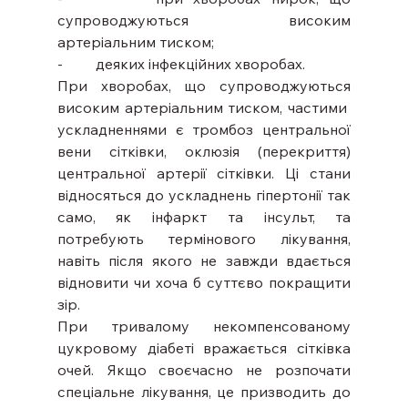
супроводжуються високим 
артеріальним тиском;
-         деяких інфекційних хворобах.
При хворобах, що супроводжуються 
високим артеріальним тиском, частими  
ускладненнями є тромбоз центральної 
вени сітківки, оклюзія (перекриття) 
центральної артерії сітківки. Ці стани 
відносяться до ускладнень гіпертонії так 
само, як інфаркт та інсульт, та 
потребують термінового лікування, 
навіть після якого не завжди вдається 
відновити чи хоча б суттєво покращити 
зір.
При тривалому некомпенсованому 
цукровому діабеті вражається сітківка 
очей. Якщо своєчасно не розпочати 
спеціальне лікування, це призводить до 