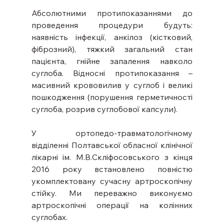
Абсолютними протипоказаннями до 
проведення процедури будуть: 
наявність інфекції, анкілоз (кістковий, 
фіброзний), тяжкий загальний стан 
пацієнта, гнійне запалення навколо 
суглоба. Відносні протипоказання – 
масивний крововилив у суглоб і великі 
пошкодження (порушення герметичності 
суглоба, розрив суглобової капсули).
У ортопедо-травматологічному 
відділенні Полтавської обласної клінічної 
лікарні ім. М.В.Скліфосовського з кінця 
2016 року встановлено повністю 
укомплектовану сучасну артроскопічну 
стійку. Ми переважно виконуємо 
артроскопічні операції на колінних 
суглобах.