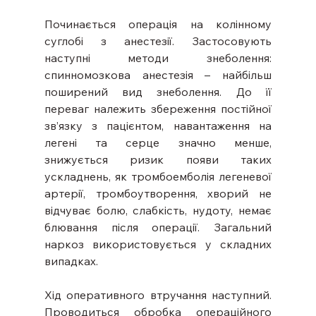
Починається операція на колінному 
суглобі з анестезії. Застосовують 
наступні методи знеболення: 
спинномозкова анестезія – найбільш 
поширений вид знеболення. До її 
переваг належить збереження постійної 
зв’язку з пацієнтом, навантаження на 
легені та серце значно менше, 
знижується ризик появи таких 
ускладнень, як тромбоемболія легеневої 
артерії, тромбоутворення, хворий не 
відчуває болю, слабкість, нудоту, немає 
блювання після операції. Загальний 
наркоз використовується у складних 
випадках.
Хід оперативного втручання наступний. 
Проводиться обробка операційного 