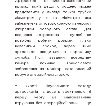
Артроскоп – це високотехнологічний 
прилад, який дещо спрощено можна 
представити у вигляді тонкої трубки 
діаметром у кілька міліметрів, яка 
забезпечена оптоволоконною камерою і 
джерелом холодного світла. Для 
введення артроскопа в суглоб не 
потрібно робити розрізи, тільки 
невеликий прокол, через який 
артроскоп вводиться в порожнину 
суглоба. Після введення всередину 
камера починає транслювати 
зображення на монітор, встановлений 
поруч з операційним столом.
У якості лікувального методу 
артроскопія  є досить ефективною. В 
першу чергу це малоінвазивне 
втручання без операційної рани – і це 