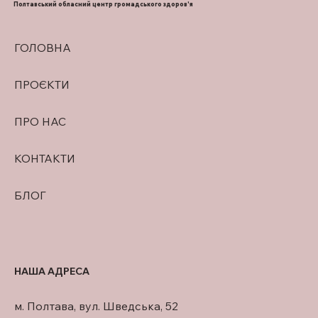
ІМПЛАНТАЦІЇ ЗУБІВ ВЕТЕРАНАМ І
Полтавський обласний центр громадського здоров'я
ВІЙСЬКОВОСЛУЖБОВЦЯМ
ГОЛОВНА
ПРОЄКТИ
ПРО НАС
КОНТАКТИ
БЛОГ
НАША АДРЕСА
м. Полтава, вул. Шведська, 52