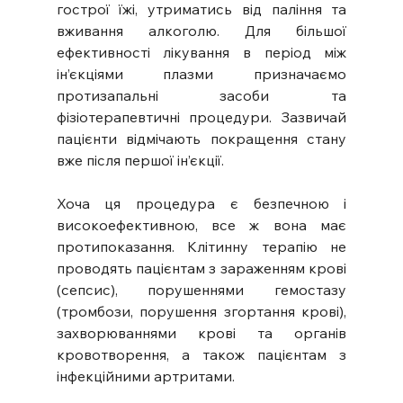
гострої їжі, утриматись від паління та 
вживання алкоголю. Для більшої 
ефективності лікування в період між 
ін’єкціями плазми призначаємо 
протизапальні засоби та 
фізіотерапевтичні процедури. Зазвичай 
пацієнти відмічають покращення стану 
вже після першої ін’єкції.
Хоча ця процедура є безпечною і 
високоефективною, все ж вона має 
протипоказання. Клітинну терапію не 
проводять пацієнтам з зараженням крові 
(сепсис), порушеннями гемостазу 
(тромбози, порушення згортання крові), 
захворюваннями крові та органів 
кровотворення, а також пацієнтам з 
інфекційними артритами. 