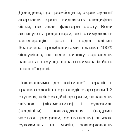
Доведено, що тромбоцити, окрім функції 
згортання крові, виділяють специфічні 
білки, так звані фактори росту. Вони 
активують рецептори, які стимулюють 
регенерацію, ріст і поділ клітин. 
Збагачена тромбоцитами плазма 100% 
біосумісна, не несе ризику зараження 
пацієнта, тому що вона отримана із його 
власної крові.
Показаннями до клітинної терапії в 
травматології та ортопедії є: артрози 1-3 
ступеня, неінфекційні артрити, запалення 
зв’язок (лігаментити) і сухожиль 
(тендініти), пошкодження (надрив, 
часткові розриви, розтягнення) зв’язок, 
сухожилль та м’язів, захворювання 