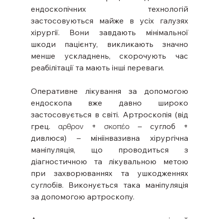
ендоскопічних технологій 
застосовуються майже в усіх галузях 
хірургії. Вони завдають мінімальної 
шкоди пацієнту, викликають значно 
менше ускладнень, скорочують час 
реабілітації та мають інші переваги.
Оперативне лікування за допомогою 
ендоскопа вже давно широко 
застосовується в світі. Артроскопія (від 
грец. αρθρον + σκοπέο – суглоб + 
дивлюся) – мініінвазивна хірургічна 
маніпуляція, що проводиться з 
діагностичною та лікувальною метою 
при захворюваннях та ушкодженнях 
суглобів. Виконується така маніпуляція 
за допомогою артроскопу.