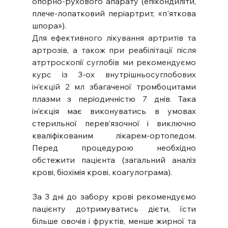
опорно-рухового апарату (епікондиліти, 
плече-лопатковий періартрит, «п'яткова 
шпора»).
Для ефективного лікування артритів та 
артрозів, а також при реабілітації після 
атртроскопії суглобів ми рекомендуємо 
курс із 3-ох внутрішньосуглобових 
ін’єкцій 2 мл з
багаченої тромбоцитами 
плазми з періодичністю 7 днів. Така 
ін’єкція має виконуватись в умовах 
стерильної перев’язочної і виключно 
кваліфікованим лікарем-ортопедом. 
Перед процедурою необхідно 
обстежити пацієнта (загальний аналіз 
крові, біохімія крові, коагулограма).
За 3 дні до забору крові рекомендуємо 
пацієнту дотримуватись дієти, їсти 
більше овочів і фруктів, менше жирної та 