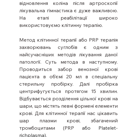
відновлення коліна після артроскопії 
лікувальна гімнастика є дуже важливою. 
На етапі реабілітації широко 
використовуємо клітинну терапію.
Метод клітинної терапії або PRP терапія 
захворювань суглобів є одним з 
найсучасніших методів лікування даної 
патології. Суть метода в наступному. 
Проводиться забор венозної крові 
пацієнта в об’ємі 20 мл в спеціальну 
стерильну пробірку. Далі пробірка 
центрифугується протягом 15 хвилин. 
Відбувається розділення цільної крові на 
шари, що містять певні формені елементи 
крові. Для клітинної терапії нас цікавить 
шар плазми крові, збагачений 
тромбоцитами (PRP
 або Platelet-
richplasma).