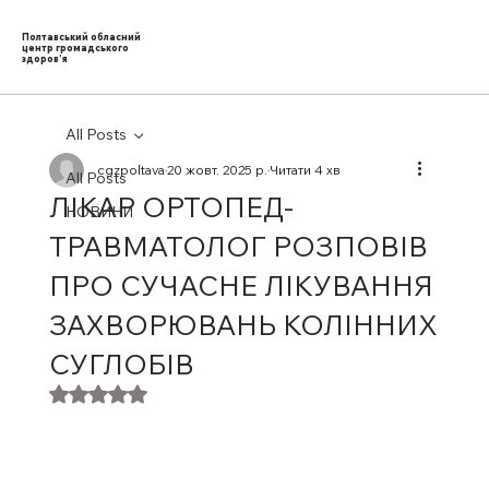
Полтавський обласний
центр громадського
здоров’я
All Posts
cgzpoltava
20 жовт. 2025 р.
Читати 4 хв
All Posts
ЛІКАР ОРТОПЕД-
НОВИНИ
ТРАВМАТОЛОГ РОЗПОВІВ
ПРО СУЧАСНЕ ЛІКУВАННЯ
ЗАХВОРЮВАНЬ КОЛІННИХ
СУГЛОБІВ
Оцінка: NaN з 5 зірок.