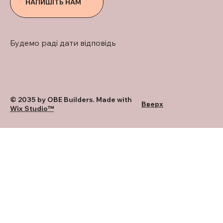
НАПИШІТЬ НАМ
Будемо раді дати відповідь
© 2035 by OBE Builders. Made with
Вверх
Wix Studio™