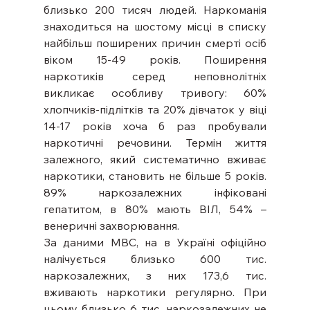
близько 200 тисяч людей. Наркоманія 
знаходиться на шостому місці в списку 
найбільш поширених причин смерті осіб 
віком 15-49 років. Поширення 
наркотиків серед неповнолітніх 
викликає особливу тривогу: 60% 
хлопчиків-підлітків та 20% дівчаток у віці 
14-17 років хоча б раз пробували 
наркотичні речовини. Термін життя 
залежного, який систематично вживає 
наркотики, становить не більше 5 років. 
89% наркозалежних інфіковані 
гепатитом, в 80% мають ВІЛ, 54% – 
венеричні захворювання.
За даними МВС, на в Україні офіційно 
налічується близько 600 тис. 
наркозалежних, з них 173,6 тис. 
вживають наркотики регулярно. При 
цьому близько 6 тис. наркозалежних не 