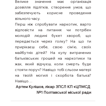
Велике значення має організація 
дозвілля підлітків, створення умов, що 
забезпечують корисне проведення 
вільного часу.
Перш ніж спробувати наркотик, варто 
відповісти на питання: чи потрібен 
молодій людині букет хвороб, що 
передається через голку? На що ти 
прирікаєш себе, свою сім’ю, своїх 
майбутніх дітей? На купу витрачених 
батьківських грошей на наркотики та 
жах, який відчуєш, коли смерть буде 
стояти поруч? Навіщо тобі сльози матері 
на твоїй могилі і скорбота батька? 
Навіщо…
Артем Кулішов, лікар ЗПСЛ КП «ЦПМСД 
№1 Полтавської міської ради