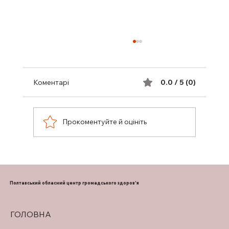
Коментарі
0.0 / 5 (0)
Прокоментуйте й оцініть
КОМП’ЮТЕРНИЙ ЗОРОВИЙ СИНДРОМ
ОЧЕЙ: СИМПТОМИ ТА ЛІКУВАННЯ
Полтавський обласний центр громадського здоров'я
ГОЛОВНА