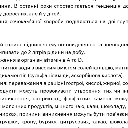
дини.
 В останні роки спостерігається тенденція до 
у дорослих, але й у дітей.
я сечокам’яної хвороби поділяються на дві групи
ий сприяє підвищеному потовиділенню та зневоднен
ивати до 2 літрів рідини на добу.
ення в організм вітамінів А та D.
питної води з високим вмістом солей кальцію, магн
каментів (сульфаніламіди, аскорбінова кислота).
: переважання в раціоні гострої, кислої, жирної, сол
одукти можуть провокувати утворення тих чи інш
виникнення, наприклад, фосфатних каменів можут
 молочних продуктів, міцного чаю, кави, шоколаду, 
 нирках, причини виникнення можуть бути пов’язані
трушки, кропу, буряку, цитрусових, какао, шокола