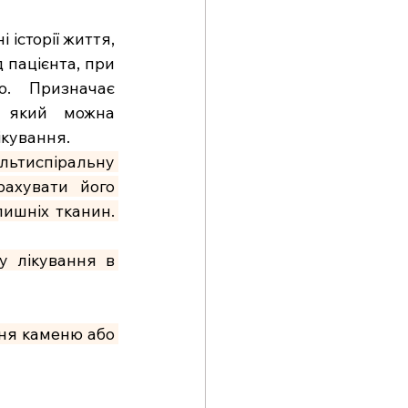
 історії життя, 
 пацієнта, при 
. Призначає 
, який можна 
ікування.
льтиспіральну 
ахувати його 
лишніх тканин. 
 лікування в 
ня каменю або 