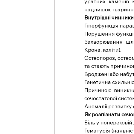
уратних каменів 
надлишок тваринног
Внутрішні чинники
Гіперфункція пара
Порушення функції 
Захворювання шлун
Крона, коліти).
Остеопороз, остеом
та стають причино
Вроджені або набут
Генетична схильніс
Причиною виникнен
сечостатевої систе
Аномалії розвитку 
Як розпізнати сеч
Біль у поперековій
Гематурія (наявніст