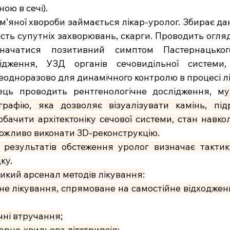
ною в сечі).
м’яної хвороби займається лікар-уролог. 
Збирає дані
ість супутніх захворювань, скарги. Проводить огляд
ачатися позитивний симптом Пастернацького
лідження, УЗД органів сечовидільної системи
еодноразово для динамічного контролю в процесі л
ець проводить рентгенологічне дослідження, м
у
рафію, яка дозволяє візуалізувати камінь, підр
побачити архітектоніку сечової системи, стан навко
можливо виконати 3D-реконструкцію.
результатів обстеження уролог визначає тактику
ку.
икий арсенал методів лікування:
е лікування, спрямоване на самостійне відходжен
ічні втручання;
арно-хвильова літотрипсія;