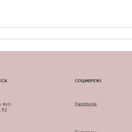
ПІДТРИМКА ГРУДНОГО
НА 
ВИГОДОВУВАННЯ
РОЗ
БЕЗ
ІМП
ВЕТ
ВІЙ
ЕСА
СОЦМЕРЕЖІ
, вул.
Facebook
 52