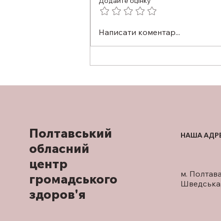
Додайте оцінку
ЗІР ПІД КОНТРОЛЕМ: ЧОМУ
Написати коментар...
ПРОФІЛАКТИЧНИЙ ОГЛЯД
У ОФТАЛЬМОЛОГА
ВАЖЛИВИЙ НАВІТЬ ЗА
ВІДСУТНОСТІ СКАРГ
Полтавський
НАША АДР
обласний
центр
м. Полтава
громадського
Шведська,
здоров'я