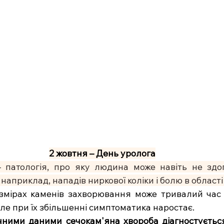
2 жовтня – День уролога
 патологія, про яку людина може навіть не здог
наприклад, нападів ниркової коліки і болю в області
змірах каменів захворювання може тривалий час 
але при їх збільшенні симптоматика наростає.
ичними даними сечокам'яна хвороба діагностуєтьс