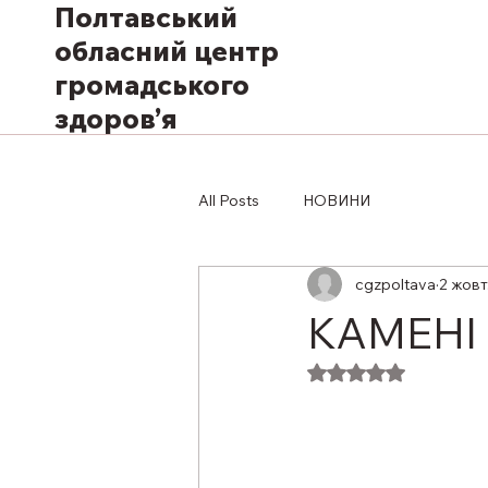
Полтавський
обласний центр
громадського
здоров’я
All Posts
НОВИНИ
cgzpoltava
2 жовт
КАМЕНІ
Оцінка: NaN з 5 з