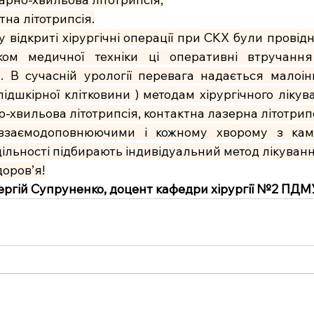
тна літотрипсія.
 відкриті хірургічні операції при СКХ були провідн
ком медичної техніки ці оперативні втручання
 В сучасній урології перевага надається малоін
ідшкірної клітковини ) методам хірургічного лікува
-хвильова літотрипсія, контактна лазерна літотрипс
 взаємодоповнюючими і кожному хворому з кам
ільності підбирають індивідуальний метод лікуванн
оров’я!
ергій Супруненко, доцент кафедри хірургії №2 ПДМУ