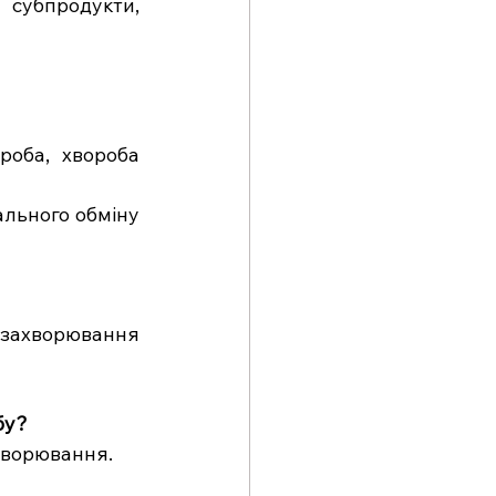
субпродукти, 
оба, хвороба 
ального обміну 
захворювання 
бу?
ахворювання.