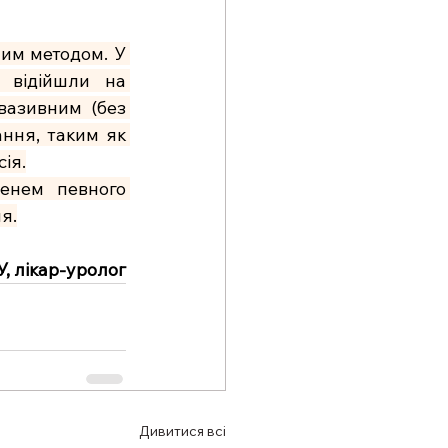
им методом. У 
 відійшли на 
вазивним (без 
ння, таким як 
ія.
енем певного 
я.
, лікар-уролог
Дивитися всі