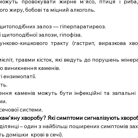
можуть провокувати жирне м'ясо, птиця і риба, 
о жиру, бобові та міцний алкоголь.
щитоподібних залоз — гіперпаратиреоз.
щитоподібної залози, гіпофіза.
ково-кишкового тракту (гастрит, виразкова хвор
ієліт, травми кісток, які ведуть до порушень мінер
ю виникнення каменів.
і ензимопатії.
ть.
ня каменів можуть бути інфекційні та запальні 
ми.
сечової системи.
окам’яну хворобу? Які симптоми сигналізують хворо
 ділянці – один з найбільш поширених симптомів з
ь домішки  крові в сечі).