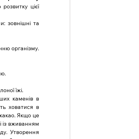
розвитку цієї 
: зовнішні та 
ню організму. 
ію.
оної їжі.
их каменів в 
ь ховатися в 
какао. Якщо це 
 із вживанням 
ду. Утворення 