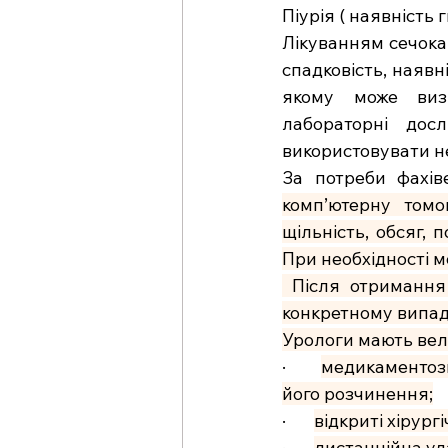
Піурія ( наявність г
Лікуванням
сечока
спадковість, наявн
якому може визн
лабораторні дос
використовувати н
За потреби фахів
комп’ютерну томог
щільність, обсяг, 
При необхідності 
 Після отримання 
конкретному випад
Урологи мають вел
·       
медикаментозн
його розчинення;
·       
відкриті хірург
·       
дистанційна уд