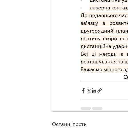
·       
лазерна контак
До недавнього часу
зв’язку з розвит
другорядний план.
розтину шкіри та п
дистанційна ударно
Всі ці методи є
розташування та щ
Бажаємо міцного зд
С
Останні пости