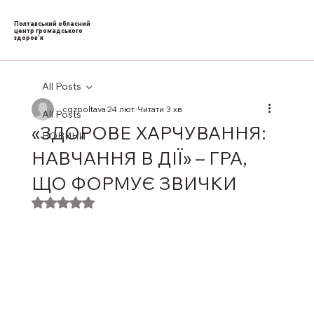
Полтавський обласний
центр громадського
здоров’я
All Posts
cgzpoltava
24 лют.
Читати 3 хв
All Posts
«ЗДОРОВЕ ХАРЧУВАННЯ:
НОВИНИ
НАВЧАННЯ В ДІЇ» – ГРА,
ЩО ФОРМУЄ ЗВИЧКИ
Оцінка: NaN з 5 зірок.