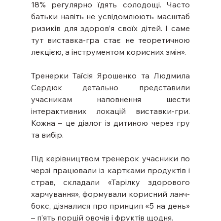
18% регулярно їдять солодощі. Часто 
батьки навіть не усвідомлюють масштаб 
ризиків для здоров’я своїх дітей. І саме 
тут виставка-гра стає не теоретичною 
лекцією, а інструментом корисних змін».
Тренерки Таїсія Ярошенко та Людмила 
Сердюк детально представили 
учасникам наповнення шести 
інтерактивних локацій виставки-гри. 
Кожна – це діалог із дитиною через гру 
та вибір.
Під керівництвом тренерок учасники по 
черзі працювали із картками продуктів і 
страв, складали «Тарілку здорового 
харчування», формували корисний ланч-
бокс, дізналися про принцип «5 на день» 
– п’ять порцій овочів і фруктів щодня.