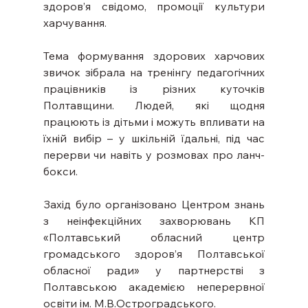
здоров’я свідомо, промоції культури 
харчування.
Тема формування здорових харчових 
звичок зібрала на тренінгу педагогічних 
працівників із різних куточків 
Полтавщини. Людей, які щодня 
працюють із дітьми і можуть впливати на 
їхній вибір – у шкільній їдальні, під час 
перерви чи навіть у розмовах про ланч-
бокси.
Захід було організовано Центром знань 
з неінфекційних захворювань КП 
«Полтавський обласний центр 
громадського здоров’я Полтавської 
обласної ради» у партнерстві з 
Полтавською академією неперервної 
освіти ім. М.В.Остроградського.