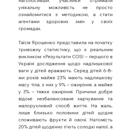
наголосивши: учасники отримали 
унікальну можливість не просто 
ознайомитися з методикою, а стати 
агентами здорових змін у своїх 
громадах.
Таїсія Ярошенко представила на початку 
тривожну статистику, що є реальним 
викликом: «Результати COSI – першого в 
Україні дослідження щодо надлишкової 
ваги у дітей вражають. Серед дітей 6-8-
ми років майже 23% мають надлишкову 
масу тіла, з них у 9% – ожиріння, а майже 
у 3% – тяжке ожиріння. Причини добре 
відомі: незбалансоване харчування та 
малорухливий спосіб життя. На жаль, 
лише близько половини дітей щодня 
споживають фрукти й овочі. Натомість 
20% дітей щоденно п’ють солодкі напої, а 