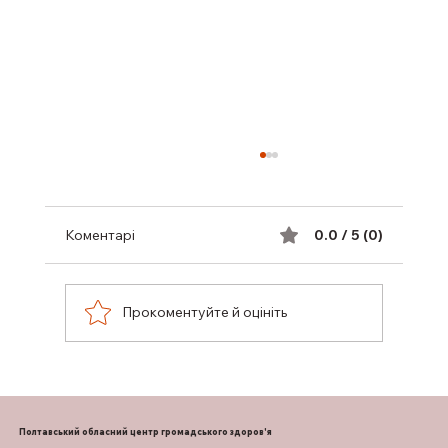
Коментарі
0.0 / 5 (0)
Прокоментуйте й оцініть
КОМП’ЮТЕРНИЙ ЗОРОВИЙ СИНДРОМ
ОЧЕЙ: СИМПТОМИ ТА ЛІКУВАННЯ
Полтавський обласний центр громадського здоров'я