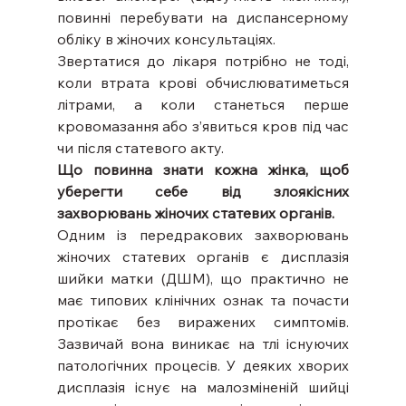
повинні перебувати на диспансерному 
обліку в жіночих консультаціях.
Звертатися до лікаря потрібно не тоді, 
коли втрата крові обчислюватиметься 
літрами, а коли станеться перше 
кровомазання або з’явиться кров під час 
чи після статевого акту.
Що повинна знати кожна жінка, щоб 
уберегти себе від злоякісних 
захворювань жіночих статевих органів.
Одним із передракових захворювань 
жіночих статевих органів є дисплазія 
шийки матки (ДШМ), що практично не 
має типових клінічних ознак та почасти 
протікає без виражених симптомів. 
Зазвичай вона виникає на тлі існуючих 
патологічних процесів. У деяких хворих 
дисплазія існує на малозміненій шийці 