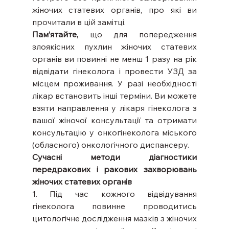
жіночих статевих органів, про які ви 
прочитали в цій замітці.
Пам’ятайте,
 що для попередження 
злоякісних пухлин жіночих статевих 
органів ви повинні не менш 1 разу на рік 
відвідати гінеколога і провести УЗД за 
місцем проживання. У разі необхідності 
лікар встановить інші терміни. Ви можете 
взяти направлення у лікаря гінеколога з 
вашої жіночої консультації та отримати 
консультацію у онкогінеколога міського 
(обласного) онкологічного диспансеру.
Сучасні методи діагностики 
передракових і ракових захворювань 
жіночих статевих органів
1. Під час кожного відвідування 
гінеколога повинне проводитись 
цитологічне дослідження мазків з жіночих 