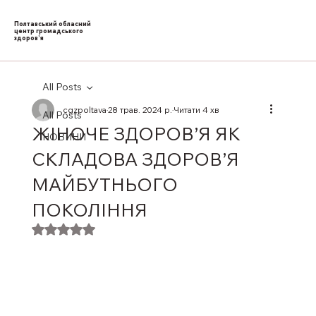
Полтавський обласний
центр громадського
здоров’я
All Posts
cgzpoltava
28 трав. 2024 р.
Читати 4 хв
All Posts
ЖІНОЧЕ ЗДОРОВ’Я ЯК
НОВИНИ
СКЛАДОВА ЗДОРОВ’Я
МАЙБУТНЬОГО
ПОКОЛІННЯ
Оцінка: NaN з 5 зірок.