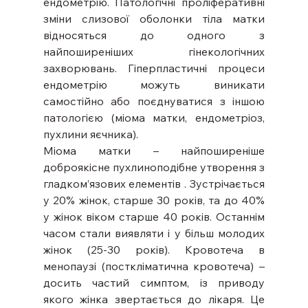
ендометрію. Патологічні проліферативні 
зміни слизової оболонки тіла матки 
відносяться до одного з 
найпоширеніших гінекологічних 
захворювань. Гіперпластичні процеси 
ендометрію можуть виникати 
самостійно або поєднуватися з іншою 
патологією (міома матки, ендометріоз, 
пухлини яєчника).
Міома матки – найпоширеніше 
доброякісне пухлиноподібне утворення з 
гладком’язових елементів . Зустрічається 
у 20% жінок, старше 30 років, та до 40% 
у жінок віком старше 40 років. Останнім 
часом стали виявляти і у більш молодих 
жінок (25-30 років). Кровотеча в 
менопаузі (посткліматична кровотеча) – 
досить частий симптом, із приводу 
якого жінка звертається до лікаря. Це 