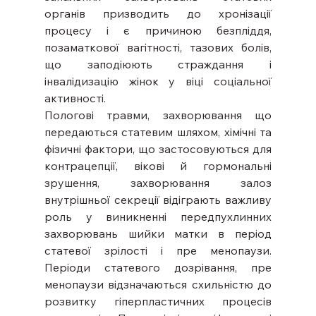
органів призводить до хронізації 
процесу і є причиною безпліддя, 
позаматкової вагітності, тазових болів, 
що заподіюють страждання і 
інвалідизацію жінок у віці соціальної 
активності.
Пологові травми, захворювання що 
передаються статевим шляхом, хімічні та 
фізичні фактори, що застосовуються для 
контрацепції, вікові й гормональні 
зрушення, захворювання залоз 
внутрішньої секреції відіграють важливу 
роль у виникненні передпухлинних 
захворювань шийки матки в період 
статевої зрілості і пре менопаузи. 
Періоди статевого дозрівання, пре 
менопаузи відзначаються схильністю до 
розвитку гіперпластичних процесів 