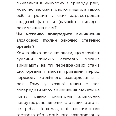
лікувалися в минулому з приводу раку 
молочної залози і товстої кишки, а також 
осіб з родин, у яких зареєстровані 
спадкові фактори (наявність випадків 
раку яєчників в сім’ї).
Чи можливо попередити виникнення 
злоякісних пухлин жіночих статевих 
органів ?
Кожна жінка повинна знати, що злоякісні 
пухлини жіночих статевих органів 
виникають на тлі передракових станів 
цих органів і мають тривалий період 
переходу хронічного захворювання в 
рак. Тому у кожної жінки є час 
попередити його виникнення. Чекати на 
появу ранніх симптомів злоякісних 
новоутворень жіночих статевих органів 
не треба – їх немає, є тільки симптоми 
гострого або хронічного захворювання 