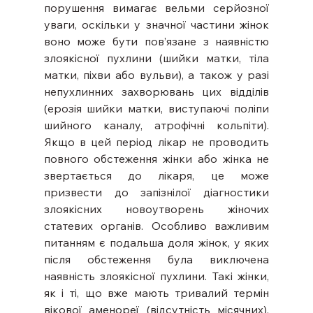
порушення вимагає вельми серйозної 
уваги, оскільки у значної частини жінок 
воно може бути пов’язане з наявністю 
злоякісної пухлини (шийки матки, тіла 
матки, піхви або вульви), а також у разі 
непухлинних захворювань цих відділів 
(ерозія шийки матки, виступаючі поліпи 
шийного каналу, атрофічні кольпіти). 
Якщо в цей період лікар не проводить 
повного обстеження жінки або жінка не 
звертається до лікаря, це може 
призвести до запізнілої діагностики 
злоякісних новоутворень жіночих 
статевих органів. Особливо важливим 
питанням є подальша доля жінок, у яких 
після обстеження була виключена 
наявність злоякісної пухлини. Такі жінки, 
як і ті, що вже мають тривалий термін 
вікової аменореї (відсутність місячних), 