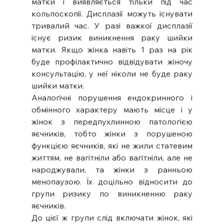
матки і виявляється тільки під час 
кольпоскопії. Дисплазії можуть існувати 
тривалий час. У разі важкої дисплазії 
існує ризик виникнення раку шийки 
матки. Якщо жінка навіть 1 раз на рік 
буде профілактично відвідувати жіночу 
консультацію, у неї ніколи не буде раку 
шийки матки.
Аналогічні порушення ендокринного і 
обмінного характеру мають місце і у 
жінок з передпухлинною патологією 
яєчників, тобто жінки з порушеною 
функцією яєчників, які не жили статевим 
життям, не вагітніли або вагітніли, але не 
народжували, та жінки з ранньою 
менопаузою. Їх доцільно відносити до 
групи ризику по виникненню раку 
яєчників.
До цієї ж групи слід включати жінок, які 