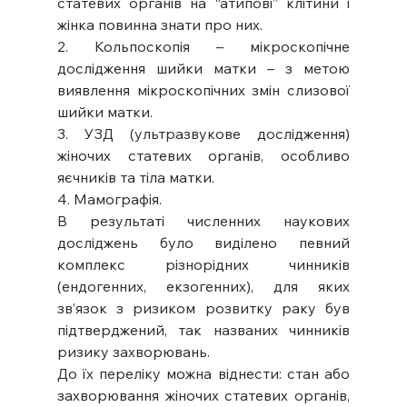
статевих органів на “атипові” клітини і 
жінка повинна знати про них.
2. Кольпоскопія – мікроскопічне 
дослідження шийки матки – з метою 
виявлення мікроскопічних змін слизової 
шийки матки.
3. УЗД (ультразвукове дослідження) 
жіночих статевих органів, особливо 
яєчників та тіла матки.
4. Мамографія.
В результаті численних наукових 
досліджень було виділено певний 
комплекс різнорідних чинників 
(ендогенних, екзогенних), для яких 
зв’язок з ризиком розвитку раку був 
підтверджений, так названих чинників 
ризику захворювань.
До їх переліку можна віднести: стан або 
захворювання жіночих статевих органів, 