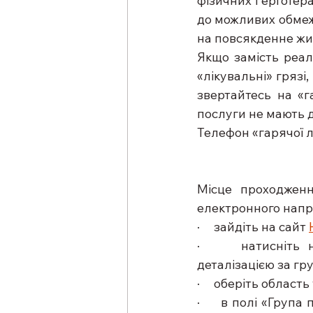
фізичних і ерготе
до можливих обмеже
на повсякденне жи
Якщо замість реал
«лікувальні» грязі
звертайтесь на «г
послуги не мають 
Телефон «гарячої лі
Місце проходженн
електронного напр
·     зайдіть на сайт 
·     натисніть 
деталізацією за гр
·     оберіть област
·     в полі «Група