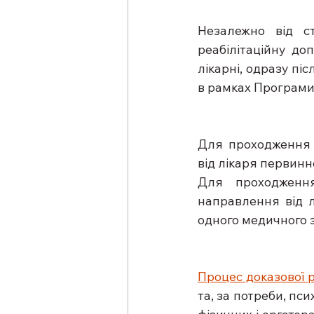
Незалежно від ст
реабілітаційну до
лікарні, одразу піс
в рамках Програми
Для проходження р
від лікаря первинно
Для проходження 
направлення від л
одного медичного з
Процес доказової р
та, за потреби, пс