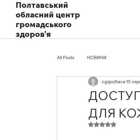
Полтавський
обласний центр
громадського
здоров’я
All Posts
НОВИНИ
cgzpoltava
15 сер
ДОСТУП
ДЛЯ КО
Оцінка: NaN з 5 з