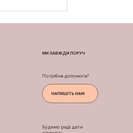
АД ГРУДНОГО
ОКА ТА ЙОГО
КАЛЬНІСТЬ У
ІВНЯННІ З СУМІШАМИ
МИ ЗАВЖДИ ПОРУЧ
Потрібна допомога?
НАПИШІТЬ НАМ
Будемо раді дати
відповідь