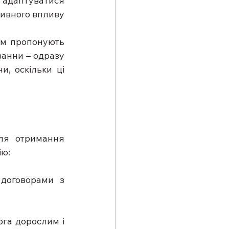
 адаптуватися 
ивного впливу 
ам пропонують 
ванни – одразу 
, оскільки ці 
ля отримання 
ію:
договорами з 
ога дорослим і 