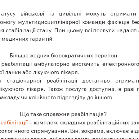
атусу військові та цивільні можуть отримати к
помогу мультидисциплінарної команди фахівців бе
ля стабілізації стану. При цьому всі послуги надают
 медичних гарантій.
Більше жодних бюрократичних перепон
еабілітації амбулаторно вистачить електронного
ї ланки або лікуючого лікаря. 
стаціонарної реабілітації достатньо отримат
ікуючого лікаря. Також послуга доступна, в разі 
акладу чи клінічного підрозділу до іншого. 
Що таке справжня реабілітація?
еабілітації
 – комплекс складних реабілітаційних зах
ихологічного спрямування. Він, зокрема, включає від