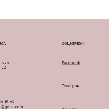
СИМПТОМИ ТА
СКЛ
ЛІКУВАННЯ
МОЛ
УНІ
ПОР
ЕСА
СОЦМЕРЕЖІ
, вул.
Facebook
 52
Телеграм
56-15-69
a@gmail.com