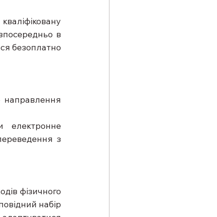
валіфіковану 
зпосередньо в 
ься безоплатно 
 направлення 
и електронне 
переведення з 
одів фізичного 
повідний набір 