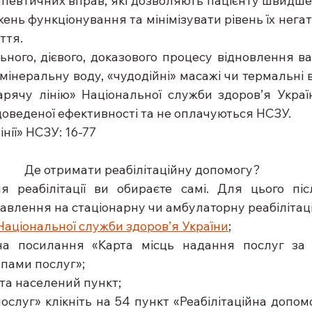
рапевтичних вправ, які дозволяють пацієнту швидше
нь функціонування та мінімізувати рівень їх негат
ття. 
ьного, дієвого, доказового процесу відновлення в
, мінеральну воду, «чудодійні» масажі чи термальні 
арячу лінію» Національної служби здоров’я України
доведеної ефективності та не оплачуються НСЗУ.
нії» НСЗУ: 16-77
Де отримати реабілітаційну допомогу?
я реабілітації ви обираєте самі. Для цього піс
авлення на стаціонарну чи амбулаторну реабілітац
Національної служби здоров’я України
;
на посилання «Карта місць надання послуг за 
упами послуг»;
ь та населений пункт;
 послуг» клікніть на 54 пункт «Реабілітаційна допом