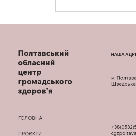
ЗАКЛАДІВ ПОЛТАВЩИНИ
ВЕДУТЬ ПОШУК
ЕФЕКТИВНИХ РІШЕНЬ
Полтавський
НАША АДР
обласний
центр
м. Полтава
громадського
Шведська,
здоров'я
ГОЛОВНА
+38(0532)
cgzpoltav
ПРОЄКТИ