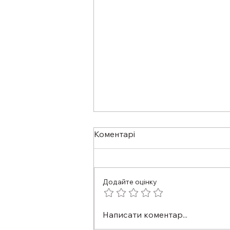
Коментарі
Додайте оцінку
ФАХІВЦІ ІЗ СУПРОВОДУ
Написати коментар...
ВЕТЕРАНІВ МЕДИЧНИХ