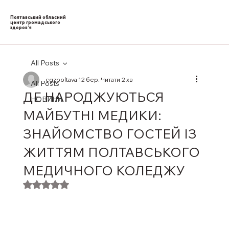
Полтавський обласний
центр громадського
здоров’я
All Posts
cgzpoltava
12 бер.
Читати 2 хв
All Posts
ДЕ НАРОДЖУЮТЬСЯ
НОВИНИ
МАЙБУТНІ МЕДИКИ:
ЗНАЙОМСТВО ГОСТЕЙ ІЗ
ЖИТТЯМ ПОЛТАВСЬКОГО
МЕДИЧНОГО КОЛЕДЖУ
Оцінка: NaN з 5 зірок.