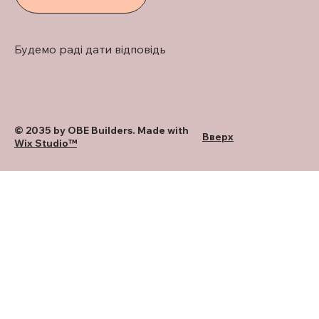
Будемо раді дати відповідь
© 2035 by OBE Builders. Made with
Вверх
Wix Studio™