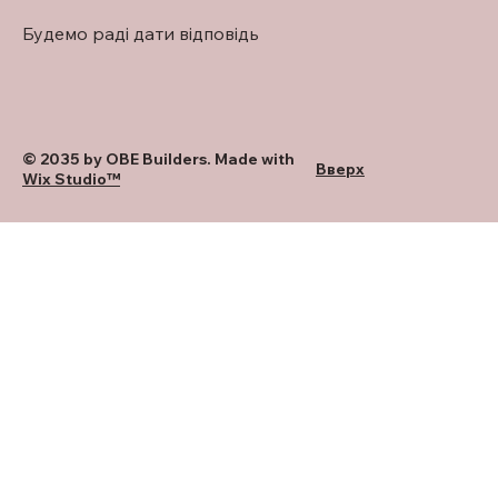
Будемо раді дати відповідь
© 2035 by OBE Builders. Made with
Вверх
Wix Studio™