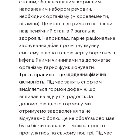
сталим, збалансованим, корисним, 
наповненим набором речовин, 
необхідних організму (мікроелементи, 
вітаміни). Це може підтримати не тільки 
наш психічний стан, а й загальне 
здоров’я. Наприклад, гарне раціональне 
харчування дбає про міцну імунну 
систему, а вона в свою чергу бореться з 
інфекційними чинниками та допомагає 
організму гарно функціонувати.
Третє правило – це 
щоденна фізична 
активність
. Під час занять спортом 
виділяється гормон дофамін, що 
впливає на відчуття радості. За 
допомогою цього гормону ми 
отримуємо задоволення та не 
відчуваємо болю. Це не обов’язково має 
бути біг чи плавання – можна просто 
прогулятись на свіжому повітрі. Під час 