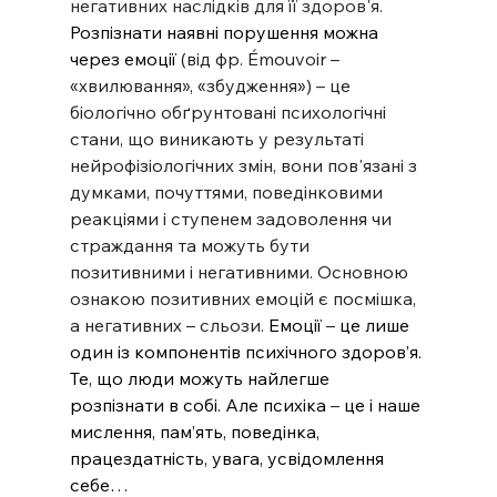
негативних наслідків для її здоров'я.
Розпізнати наявні порушення можна 
через емоції 
(від фр. Émouvoir – 
«хвилювання», «збудження») – це 
біологічно обґрунтовані психологічні 
стани, що виникають у результаті 
нейрофізіологічних змін, вони пов'язані з 
думками, почуттями, поведінковими 
реакціями і ступенем задоволення чи 
страждання та можуть бути 
позитивними і негативними. Основною 
ознакою позитивних емоцій є посмішка, 
а негативних – сльози. 
Емоції 
–
 це лише 
один із компонентів психічного здоров’я. 
Те, що люди можуть найлегше 
розпізнати в собі. Але психіка 
–
 це і наше 
мислення, пам’ять, поведінка, 
працездатність, увага, усвідомлення 
себе…