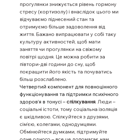
прогулянки знижується рівень гормону 
стресу (кортизолу) і внаслідок цього ми 
відчуваємо піднесений стан та 
отримуємо більше задоволення від 
життя. Бажано випрацювати у собі таку 
культуру активностей, щоб мати 
заняття чи прогулянки на свіжому 
повітрі щодня. Це можна робити за 
півтори-дві години до сну, щоб 
покращити його якість та почуватись 
більш розслаблено.
Четвертий компонент для повноцінного 
функціонування та підтримки психічного 
здоров’я в тонусі – 
спілкування
. Люди – 
соціальні істоти, тому соціальна ізоляція 
є шкідливою. Спілкуйтеся з друзями, 
сім’єю, колегами, однодумцями. 
Обмінюйтеся думками, підтримуйте 
одне одного – все це допомагає нам, 