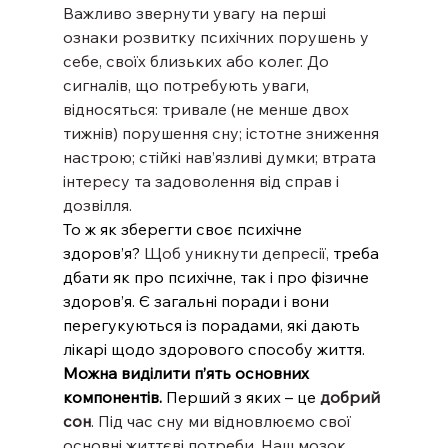
Важливо звернути увагу на перші 
ознаки розвитку психічних порушень у 
себе, своїх близьких або колег. До 
сигналів, що потребують уваги, 
відносяться: тривале (не менше двох 
тижнів) порушення сну; істотне зниження 
настрою; стійкі нав’язливі думки; втрата 
інтересу та задоволення від справ і 
дозвілля.
То ж як зберегти своє психічне 
здоров’я? 
Щоб уникнути депресії, 
треба 
дбати як про психічне, так і про фізичне 
здоров’я. Є загальні поради і вони 
перегукуються із порадами, які дають 
лікарі щодо здорового способу життя.
Можна виділити п’ять основних 
компонентів.
 Перший з яких – це 
добрий 
сон
. Під час сну ми відновлюємо свої 
основні життєві потреби. Наш мозок 