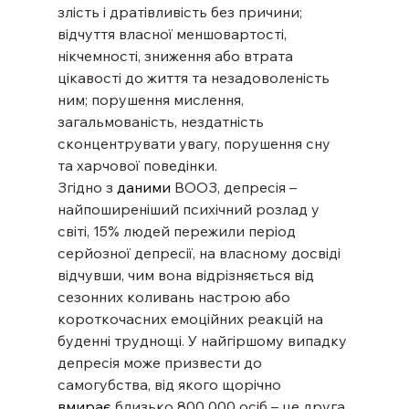
злість і дратівливість без причини; 
відчуття власної меншовартості, 
нікчемності, зниження або втрата 
цікавості до життя та незадоволеність 
ним; порушення мислення, 
загальмованість, нездатність 
сконцентрувати увагу, порушення сну 
та харчової поведінки.
Згідно з 
даними
 ВООЗ, депресія – 
найпоширеніший психічний розлад у 
світі, 15% людей пережили період 
серйозної депресії, на власному досвіді 
відчувши, чим вона відрізняється від 
сезонних коливань настрою або 
короткочасних емоційних реакцій на 
буденні труднощі. У найгіршому випадку 
депресія може призвести до 
самогубства, від якого щорічно 
вмирає
 близько 800 000 осіб – це друга 