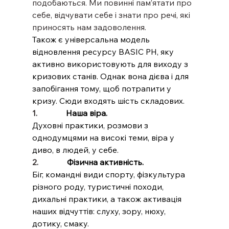
подобаються. Ми повинні пам’ятати про 
себе, відчувати себе і знати про речі, які 
приносять нам задоволення.
Також є універсальна модель 
відновлення ресурсу BASIC PH, яку 
активно використовують для виходу з 
кризових станів. Однак вона дієва і для 
запобігання тому, щоб потрапити у 
кризу. Сюди входять шість складових.
1.              
Наша віра.
Духовні практики, розмови з 
однодумцями на високі теми, віра у 
диво, в людей, у себе.
2.              
Фізична активність.
Біг, командні види спорту, фізкультура 
різного роду, туристичні походи, 
дихальні практики, а також активація 
наших відчуттів: слуху, зору, нюху, 
дотику, смаку.