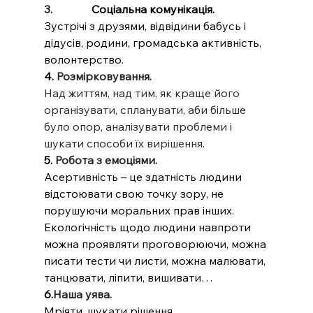
3.              
Соціальна комунікація.
Зустрічі з друзями, відвідини бабусь і 
дідусів, родини, громадська активність, 
волонтерство.
4. 
Розмірковування.
Над життям, над тим, як краще його 
організувати, спланувати, аби більше 
було опор, аналізувати проблеми і 
шукати способи їх вирішення.
5. 
Робота з емоціями.
Асертивність – це здатність людини 
відстоювати свою точку зору, не 
порушуючи моральних прав інших. 
Екологічність щодо людини навпроти 
можна проявляти проговорюючи, можна 
писати тести чи листи, можна малювати, 
танцювати, ліпити, вишивати…
6.
Наша уява.
Мріяти, шукати рішення, 