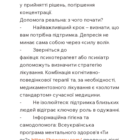
у прийнятті рішень, погіршення 
концентрації.
Допомога реальна: з чого почати?
-         Найважливіший крок – визнати, що 
вам потрібна підтримка. Депресія не 
минає сама собою через «силу волі».
-         Зверніться до 
фахівця: психотерапевт або психіатр 
допоможуть визначити стратегію 
лікування. Комбінація когнітивно-
поведінкової терапії та, за необхідності, 
медикаментозного лікування є «золотим 
стандартом» сучасної медицини.
-         Не ізолюйтеся: підтримка близьких 
людей відіграє ключову роль в одужанні.
-         Інформаційна гігієна та 
самодопомога: Всеукраїнська 
програма ментального здоров’я «Ти 
як?» 
https://howareu.com/
 пропонує дієві 