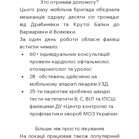
Хто отримав допомогу?
Цього разу мобільна бригада об’єднала 
мешканців одразу десяти сіл громади: 
від Драбинівки та Крутої Балки до 
Варварівки й Вовківки.
За один день роботи обласні фахівці 
встигли чимало:
60+ індивідуальних консультацій 
провели кардіолог, офтальмолог, 
отоларинголог та уролог.
28   обстежень здійснено на 
мобільному апараті лікарем УЗД.
25-ти пацієнтам зроблено швидкі 
тести на гепатити B, C, ВІЛ та ІПСШ 
фахівцями ДУ «Центр контролю та 
профілактики хвороб МОЗ України».
Більше, ніж просто лікування
На локації працював також популярний 