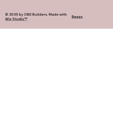
© 2035 by OBE Builders. Made with
Вверх
Wix Studio™