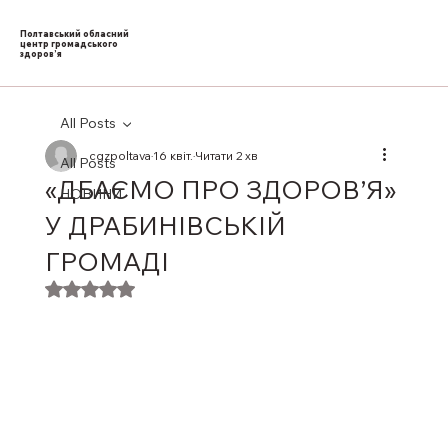
Полтавський обласний
центр громадського
здоров’я
All Posts
cgzpoltava
16 квіт.
Читати 2 хв
All Posts
«ДБАЄМО ПРО ЗДОРОВ’Я»
НОВИНИ
У ДРАБИНІВСЬКІЙ
ГРОМАДІ
Оцінка: NaN з 5 зірок.