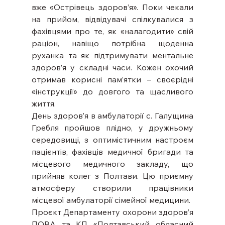
вже «Острівець здоров’я». Поки чекали 
на прийом, відвідувачі спілкувалися з 
фахівцями про те, як «налагодити» свій 
раціон, навіщо потрібна щоденна 
руханка та як підтримувати ментальне 
здоров’я у складні часи. Кожен охочий 
отримав корисні пам’ятки – своєрідні 
«інструкції» до довгого та щасливого 
життя.
День здоров’я в амбулаторії с. Галущина 
Гребля пройшов плідно, у дружньому 
середовищі, з оптимістичним настроєм 
пацієнтів, фахівців медичної бригади та 
місцевого медичного закладу, що 
прийняв колег з Полтави. Цю приємну 
атмосферу створили працівники 
місцевої амбулаторії сімейної медицини. 
Проєкт Департаменту охорони здоров’я 
ПОВА та КП «Полтавський обласний 