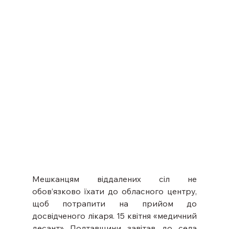
Мешканцям віддалених сіл не 
обов’язково їхати до обласного центру, 
щоб потрапити на прийом до 
досвідченого лікаря. 15 квітня «медичний 
десант» Полтавщини завітав до села 