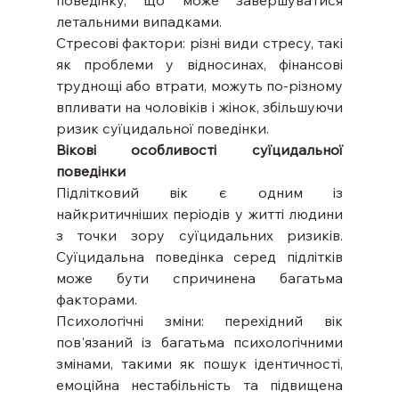
поведінку, що може завершуватися 
летальними випадками.
Стресові фактори: різні види стресу, такі 
як проблеми у відносинах, фінансові 
труднощі або втрати, можуть по-різному 
впливати на чоловіків і жінок, збільшуючи 
ризик суїцидальної поведінки.
Вікові особливості суїцидальної 
поведінки
Підлітковий вік є одним із 
найкритичніших періодів у житті людини 
з точки зору суїцидальних ризиків. 
Суїцидальна поведінка серед підлітків 
може бути спричинена багатьма 
факторами.
Психологічні зміни: перехідний вік 
пов'язаний із багатьма психологічними 
змінами, такими як пошук ідентичності, 
емоційна нестабільність та підвищена 