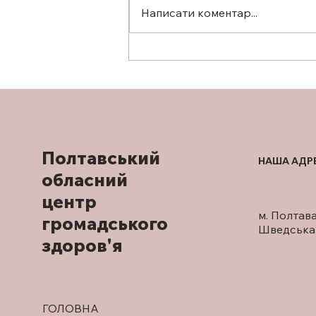
ЗІР ПІД КОНТРОЛЕМ: ЧОМУ
Написати коментар...
ПРОФІЛАКТИЧНИЙ ОГЛЯД
У ОФТАЛЬМОЛОГА
ВАЖЛИВИЙ НАВІТЬ ЗА
ВІДСУТНОСТІ СКАРГ
Полтавський
НАША АДР
обласний
центр
м. Полтава
громадського
Шведська,
здоров'я
ГОЛОВНА