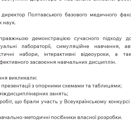
 директор Полтавського базового медичного фахо
 наук.
правжньою демонстрацією сучасного підходу до 
туальні лабораторії, симуляційне навчання, авт
ктичні набори, інтерактивні відеоуроки, а так
ефективного засвоєння навчальних дисциплін.
ння викликали:
оваційні презентації з опорними схемами та таблицями;
лади міждисциплінарних занять;
азки робіт, що брали участь у Всеукраїнському конкурсі
адені навчально-методичні посібники власної розробки.