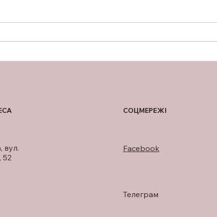
ПІДТРИМКА ГРУДНОГО
НА 
ВИГОДОВУВАННЯ
РОЗ
БЕЗ
ІМП
ВЕТ
ВІЙ
ЕСА
СОЦМЕРЕЖІ
, вул.
Facebook
 52
Телеграм