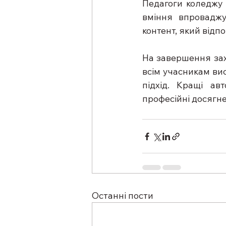
Педагоги коледжу 
вміння впроваджу
контент, який відпо
На завершення зах
всім учасникам вис
підхід. Кращі ав
професійні досягн
Останні пости