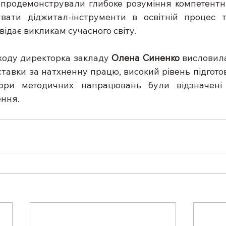
продемонстрували глибоке розуміння компетентніс
вати діджитал-інструменти в освітній процес т
відає викликам сучасного світу.
оду директорка закладу 
Олена Синенко
 висловил
тавки за натхненну працю, високий рівень підготов
тори методичних напрацювань були відзначені
ення.