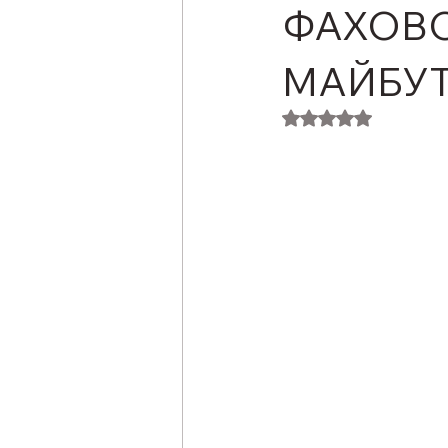
ФАХОВО
МАЙБУТ
Оцінка: NaN з 5 з