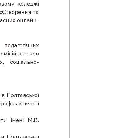
вому коледжі 
«Створення та 
часних онлайн-
педагогічних 
місій з основ 
х, соціально-
я Полтавської 
рофілактичної 
ти імені М.В. 
и Полтавської 