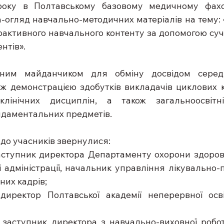
року в Полтавському базовому медичному фахо
а-огляд навчально-методичних матеріалів на тему: 
рактивного навчального контенту за допомогою су
ентів».
жним майданчиком для обміну досвідом серед 
ож демонстрацією здобутків викладачів циклових ко
клінічних дисциплін, а також загальноосвітні
ндаментальних предметів.
 до учасників звернулися:
аступник директора Департаменту охорони здоров’
ї адміністрації, начальник управління лікувально-п
них кадрів;
директор Полтавської академії неперервної осві
 заступник директора з навчально-виховної робот