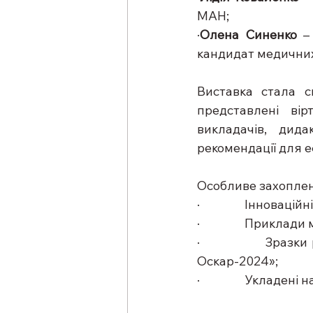
МАН;
·
Олена Синенко
 –
кандидат медичних
Виставка стала с
представлені вір
викладачів, дида
рекомендації для 
Особливе захопле
·                Інн
·                Прик
·                Зр
Оскар-2024»;
·                Укл