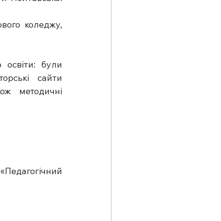
вого коледжу, 
освіти: були 
орські сайти 
ож методичні 
 «Педагогічний 