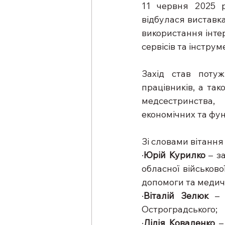
11 червня 2025 
відбулася виставк
використання інте
сервісів та інструм
Захід став поту
працівників, а так
медсестринства, 
економічних та фу
Зі словами вітання
·
Юрій Курилко
 – з
обласної військово
допомоги та медич
·
Віталій Зелюк
 – 
Остроградського;
·
Лідія Коваленко
 –