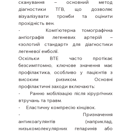
сканування – основний метод 
діагностики ТГВ, що дозволяє 
візуалізувати тромби та оцінити 
прохідність вен.
-    Комп’ютерна томографічна 
ангіографія легеневих артерій – 
«золотий стандарт» для діагностики 
легеневої емболії.
Оскільки ВТЕ часто протікає 
безсимптомно, ключове значення має 
профілактика, особливо у пацієнтів з 
високим ризиком. Основні 
профілактичні заходи включають:
-     Ранню мобілізацію після хірургічних 
втручань та травм.
-     Еластичну компресію кінцівок.
-    Призначення 
антикоагулянтів (наприклад, 
низькомолекулярних гепаринів або 