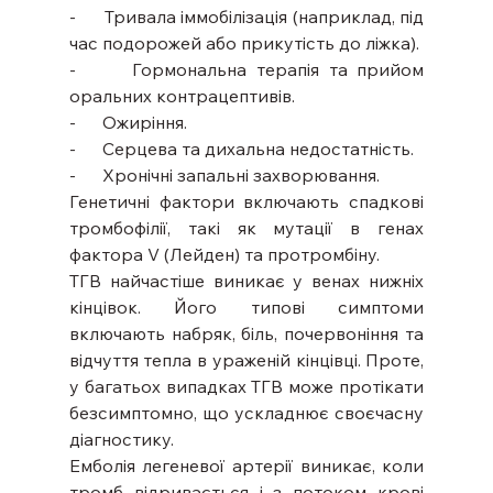
-      Тривала іммобілізація (наприклад, під 
час подорожей або прикутість до ліжка).
-      Гормональна терапія та прийом 
оральних контрацептивів.
-      Ожиріння.
-      Серцева та дихальна недостатність.
-      Хронічні запальні захворювання.
Генетичні фактори включають спадкові 
тромбофілії, такі як мутації в генах 
фактора V (Лейден) та протромбіну.
ТГВ найчастіше виникає у венах нижніх 
кінцівок. Його типові симптоми 
включають набряк, біль, почервоніння та 
відчуття тепла в ураженій кінцівці. Проте, 
у багатьох випадках ТГВ може протікати 
безсимптомно, що ускладнює своєчасну 
діагностику.
Емболія легеневої артерії виникає, коли 
тромб відривається і з потоком крові 