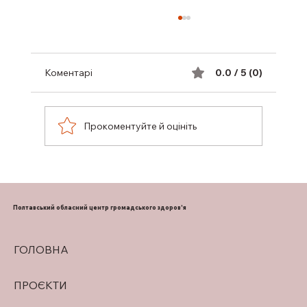
Коментарі
0.0 / 5 (0)
Прокоментуйте й оцініть
НА ПОЛТАВЩИНІ РОЗШИРЕНО
ПОСЛУГИ БЕЗКОШТОВНОЇ
ІМПЛАНТАЦІЇ ЗУБІВ ВЕТЕРАНАМ І
Полтавський обласний центр громадського здоров'я
ВІЙСЬКОВОСЛУЖБОВЦЯМ
ГОЛОВНА
ПРОЄКТИ