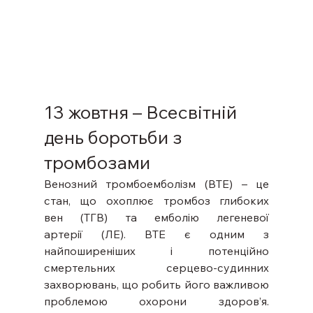
13 жовтня – Всесвітній 
день боротьби з 
тромбозами
Венозний тромбоемболізм (ВТЕ) – це 
стан, що охоплює тромбоз глибоких 
вен (ТГВ) та емболію легеневої 
артерії (ЛЕ). ВТЕ є одним з 
найпоширеніших і потенційно 
смертельних серцево-судинних 
захворювань, що робить його важливою 
проблемою охорони здоров’я. 