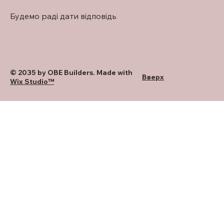
Будемо раді дати відповідь
© 2035 by OBE Builders. Made with
Вверх
Wix Studio™