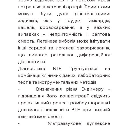
потрапляє в легеневі артерії. Її симптоми 
можуть бути дуже різноманітними: 
задишка, біль у грудях, тахікардія, 
кашель, кровохаркання, а у важких 
випадках – непритомність і раптова 
смерть. Легенева емболія може імітувати 
інші серцеві та легеневі захворювання, 
що вимагає ретельної диференційної 
діагностики.
Діагностика ВТЕ ґрунтується на 
комбінації клінічних даних, лабораторних 
тестів та інструментальних методів:
-    Визначення рівня D-димеру – 
підвищення його концентрації свідчить 
про активний процес тромбоутворення і 
допомагає виключити ВТЕ при низькій 
клінічній імовірності.
-     Ультразвукове дуплексне 