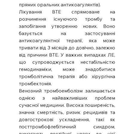
прямих оральних антикоагулянтів).
Лікування ВТЕ спрямоване на 
розчинення існуючого тромбу та 
запобігання утворенню нових. Воно 
базується на застосуванні 
антикоагулянтної терапії, яка може 
тривати від 3 місяців до довічно, залежно 
від причини ВТЕ. У важких випадках ЛЕ, 
що супроводжується нестабільністю 
гемодинаміки, може знадобитися 
тромболітична терапія або хірургічна 
тромбектомія.
Венозний тромбоемболізм залишається 
однією з найважливіших проблем 
сучасної медицини. Висока поширеність, 
значна смертність, ризик рецидивів та 
довгострокові ускладнення, такі як 
посттромбофлебітичний синдром, 
вимагають постійної уваги до цієї 