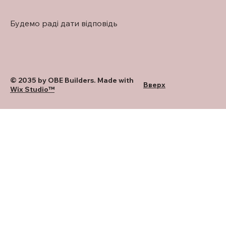
Будемо раді дати відповідь
© 2035 by OBE Builders. Made with
Вверх
Wix Studio™