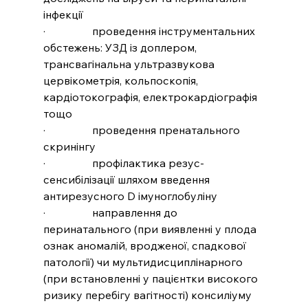
інфекції
·                 проведення інструментальних 
обстежень: УЗД із доплером, 
трансвагінальна ультразвукова 
цервікометрія, кольпоскопія, 
кардіотокографія, електрокардіографія 
тощо
·                 проведення пренатального 
скринінгу
·                 профілактика резус-
сенсибілізації шляхом введення 
антирезусного D імуноглобуліну 
·                 направлення до 
перинатального (при виявленні у плода 
ознак аномалій, вродженої, спадкової 
патології) чи мультидисциплінарного 
(при встановленні у пацієнтки високого 
ризику перебігу вагітності) консиліуму