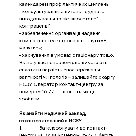
календарем профілактичних щеплень
- консультування з питань грудного 
вигодовування та післяпологової 
контрацепції;
- забезпечення організації надання 
комплексної електронної послуги «Е-
малятко»;
- харчування в умовах стаціонару тощо.
Якщо у вас неправомірно вимагають 
сплатити вартість спостереження 
вагітності чи пологів – залишайте скаргу 
НСЗУ. Оператор контакт-центру за 
номером 16-77 розповість, як це 
зробити.  
Як знайти медичний заклад, 
законтрактований з НСЗУ
1.              Зателефонувати до контакт-
центру НСЗУ за номером 16-77. Оберіть 