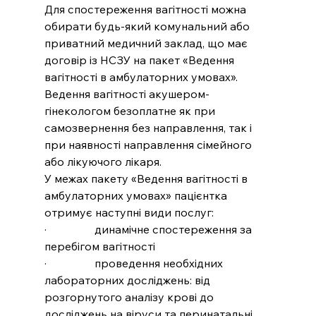
Для спостереження вагітності можна 
обирати будь-який комунальний або 
приватний медичний заклад, що має 
договір із НСЗУ на пакет «Ведення 
вагітності в амбулаторних умовах». 
Ведення вагітності акушером-
гінекологом безоплатне як при 
самозвернення без направлення, так і 
при наявності направлення сімейного 
або лікуючого лікаря. 
У межах пакету «Ведення вагітності в 
амбулаторних умовах» пацієнтка  
отримує наступні види послуг:
·                 динамічне спостереження за 
перебігом вагітності 
·                 проведення необхідних 
лабораторних досліджень: від 
розгорнутого аналізу крові до 
досліджень на віруси та перинатальні 