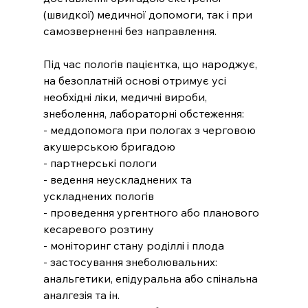
(швидкої) медичної допомоги, так і при 
самозверненні без направлення. 
Під час пологів пацієнтка, що народжує, 
на безоплатній основі отримує усі 
необхідні ліки, медичні вироби, 
знеболення, лабораторні обстеження: 
- меддопомога при пологах з черговою 
акушерською бригадою
- партнерські пологи
- ведення неускладнених та 
ускладнених пологів
- проведення ургентного або планового 
кесаревого розтину
- моніторинг стану роділлі і плода
- застосування знеболювальних: 
анальгетики, епідуральна або спінальна 
аналгезія та ін.