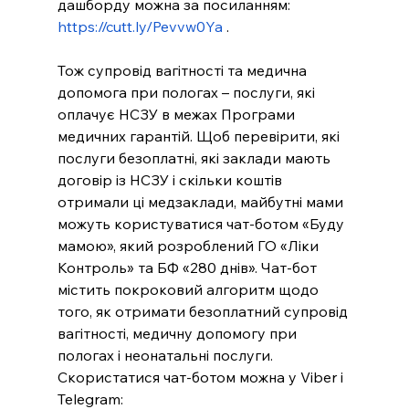
дашборду можна за посиланням: 
https://cutt.ly/Pevvw0Ya
 .
Тож супровід вагітності та медична 
допомога при пологах – послуги, які 
оплачує НСЗУ в межах Програми 
медичних гарантій. Щоб перевірити, які 
послуги безоплатні, які заклади мають 
договір із НСЗУ і скільки коштів 
отримали ці медзаклади, майбутні мами 
можуть користуватися чат-ботом «Буду 
мамою», який розроблений ГО «Ліки 
Контроль» та БФ «280 днів». Чат-бот 
містить покроковий алгоритм щодо 
того, як отримати безоплатний супровід 
вагітності, медичну допомогу при 
пологах і неонатальні послуги. 
Скористатися чат-ботом можна у Viber і 
Telegram: