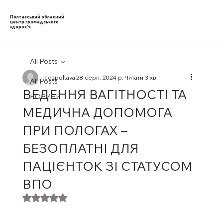
Полтавський обласний
центр громадського
здоров’я
All Posts
cgzpoltava
28 серп. 2024 р.
Читати 3 хв
All Posts
ВЕДЕННЯ ВАГІТНОСТІ ТА
НОВИНИ
МЕДИЧНА ДОПОМОГА
ПРИ ПОЛОГАХ –
БЕЗОПЛАТНІ ДЛЯ
ПАЦІЄНТОК ЗІ СТАТУСОМ
ВПО
Оцінка: NaN з 5 зірок.